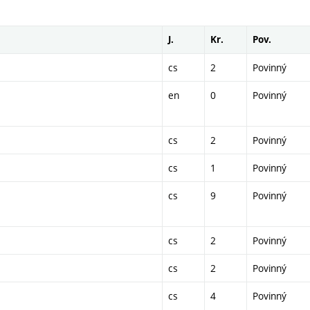
J.
Kr.
Pov.
cs
2
Povinný
en
0
Povinný
cs
2
Povinný
cs
1
Povinný
cs
9
Povinný
cs
2
Povinný
cs
2
Povinný
cs
4
Povinný