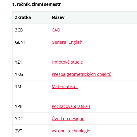
1. ročník, zimní semestr
Zkratka
Název
3CD
CAD
GEN1
General English I
YZ1
Hmotové studie
YKG
Kresba geometrických objektů
1M
Matematika I
YPB
Počítačová grafika I
YDF
Úvod do designu
2VT
Výrobní technologie I