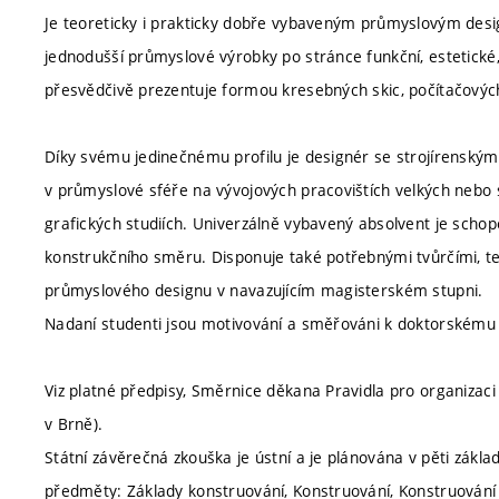
Je teoreticky i prakticky dobře vybaveným průmyslovým de
jednodušší průmyslové výrobky po stránce funkční, estetické
přesvědčivě prezentuje formou kresebných skic, počítačových
Díky svému jedinečnému profilu je designér se strojírenským
v průmyslové sféře na vývojových pracovištích velkých nebo s
grafických studiích. Univerzálně vybavený absolvent je schop
konstrukčního směru. Disponuje také potřebnými tvůrčími, t
průmyslového designu v navazujícím magisterském stupni.
Nadaní studenti jsou motivování a směřováni k doktorskému 
Viz platné předpisy, Směrnice děkana Pravidla pro organizaci
v Brně).
Státní závěrečná zkouška je ústní a je plánována v pěti zákla
předměty: Základy konstruování, Konstruování, Konstruování st