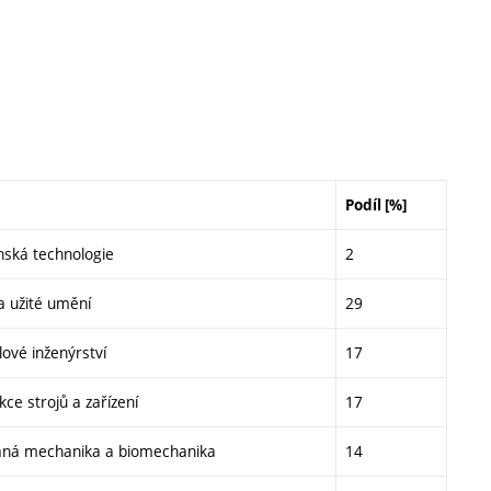
Podíl [%]
enská technologie
2
a užité umění
29
lové inženýrství
17
ce strojů a zařízení
17
aná mechanika a biomechanika
14