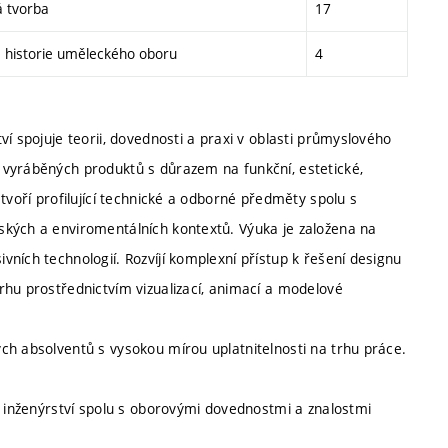
á tvorba
17
a historie uměleckého oboru
4
í spojuje teorii, dovednosti a praxi v oblasti průmyslového
 vyráběných produktů s důrazem na funkční, estetické,
tvoří profilující technické a odborné předměty spolu s
ských a enviromentálních kontextů. Výuka je založena na
ních technologií. Rozvíjí komplexní přístup k řešení designu
rhu prostřednictvím vizualizací, animací a modelové
ch absolventů s vysokou mírou uplatnitelnosti na trhu práce.
o inženýrství spolu s oborovými dovednostmi a znalostmi