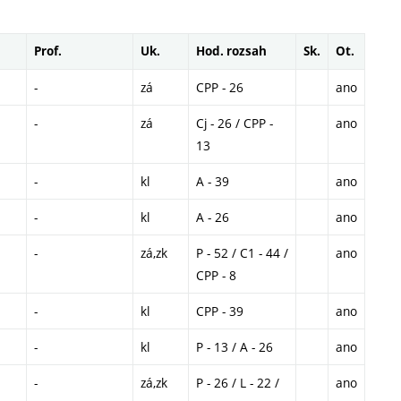
Prof.
Uk.
Hod. rozsah
Sk.
Ot.
-
zá
CPP - 26
ano
-
zá
Cj - 26 / CPP -
ano
13
-
kl
A - 39
ano
-
kl
A - 26
ano
-
zá,zk
P - 52 / C1 - 44 /
ano
CPP - 8
-
kl
CPP - 39
ano
-
kl
P - 13 / A - 26
ano
-
zá,zk
P - 26 / L - 22 /
ano