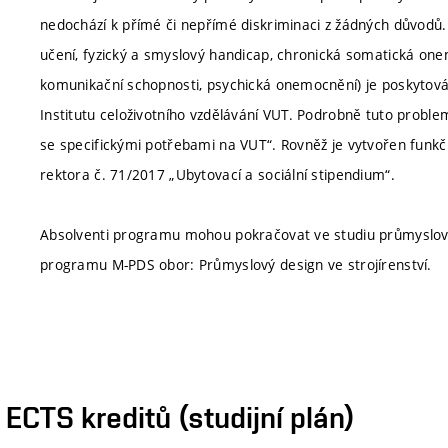
nedochází k přímé či nepřímé diskriminaci z žádných důvodů.
učení, fyzický a smyslový handicap, chronická somatická one
komunikační schopnosti, psychická onemocnění) je poskytová
Institutu celoživotního vzdělávání VUT. Podrobně tuto proble
se specifickými potřebami na VUT“. Rovněž je vytvořen funkčn
rektora č. 71/2017 „Ubytovací a sociální stipendium“.
Absolventi programu mohou pokračovat ve studiu průmyslov
programu M-PDS obor: Průmyslový design ve strojírenství.
CTS kreditů (studijní plán)