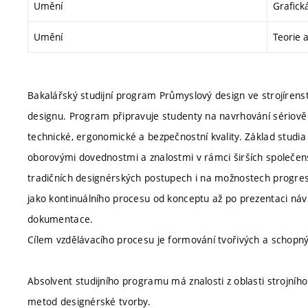
Umění
Grafick
Umění
Teorie 
Bakalářský studijní program Průmyslový design ve strojírenstv
designu. Program připravuje studenty na navrhování sériově
technické, ergonomické a bezpečnostní kvality. Základ studia 
oborovými dovednostmi a znalostmi v rámci širších společen
tradičních designérských postupech i na možnostech progresiv
jako kontinuálního procesu od konceptu až po prezentaci náv
dokumentace.
Cílem vzdělávacího procesu je formování tvořivých a schopný
Absolvent studijního programu má znalosti z oblasti strojníh
metod designérské tvorby.