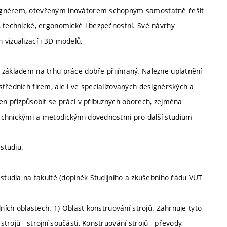
signérem, otevřeným inovátorem schopným samostatně řešit
, technické, ergonomické i bezpečnostní. Své návrhy
 vizualizací i 3D modelů.
 základem na trhu práce dobře přijímaný. Nalezne uplatnění
tředních firem, ale i ve specializovaných designérských a
en přizpůsobit se práci v příbuzných oborech, zejména
echnickými a metodickými dovednostmi pro další studium
studiu.
 studia na fakultě (doplněk Studijního a zkušebního řádu VUT
dních oblastech. 1) Oblast konstruování strojů. Zahrnuje tyto
rojů - strojní součásti, Konstruování strojů - převody,