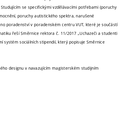
 Studujícím se specifickými vzdělávacími potřebami (poruchy
mocnění, poruchy autistického spektra, narušené
no poradenství v poradenském centru VUT, které je součástí
matiku řeší Směrnice rektora č. 11/2017 „Uchazeči a studenti
í systém sociálních stipendií, který popisuje Směrnice
ého designu v navazujícím magisterském studijním