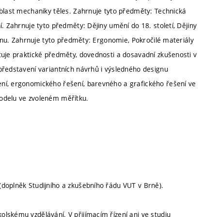
Oblast mechaniky těles. Zahrnuje tyto předměty: Technická
. Zahrnuje tyto předměty: Dějiny umění do 18. století, Dějiny
ignu. Zahrnuje tyto předměty: Ergonomie, Pokročilé materiály
tuje praktické předměty, dovednosti a dosavadní zkušenosti v
představení variantních návrhů i výsledného designu
ní, ergonomického řešení, barevného a grafického řešení ve
odelu ve zvoleném měřítku.
doplněk Studijního a zkušebního řádu VUT v Brně).
lskému vzdělávání. V přijímacím řízení ani ve studiu