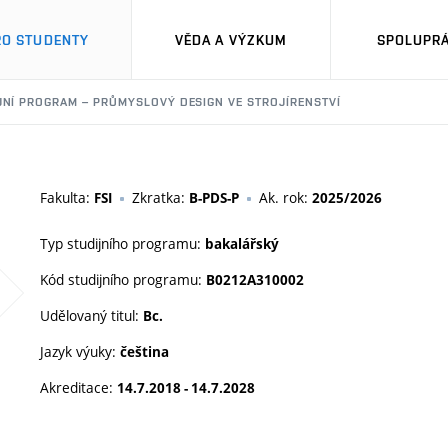
RO STUDENTY
VĚDA A VÝZKUM
SPOLUPRÁ
JNÍ PROGRAM – PRŮMYSLOVÝ DESIGN VE STROJÍRENSTVÍ
Fakulta:
Zkratka:
Ak. rok:
FSI
B-PDS-P
2025/2026
Typ studijního programu:
bakalářský
Kód studijního programu:
B0212A310002
Udělovaný titul:
Bc.
Jazyk výuky:
čeština
Akreditace:
14.7.2018 - 14.7.2028