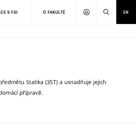
CE S FSI
O FAKULTĚ
EN
PŘIHLÁŠENÍ
HLEDAT
předmětu Statika (3ST) a usnadňuje jejich
domácí přípravě.