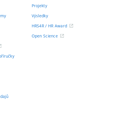
Projekty
týmy
Výsledky
HRS4R / HR Award
Open Science
příručky
údajů