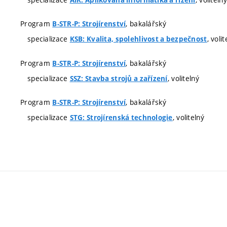
Program
, bakalářský
B-STR-P: Strojírenství
specializace
, voli
KSB: Kvalita, spolehlivost a bezpečnost
Program
, bakalářský
B-STR-P: Strojírenství
specializace
, volitelný
SSZ: Stavba strojů a zařízení
Program
, bakalářský
B-STR-P: Strojírenství
specializace
, volitelný
STG: Strojírenská technologie