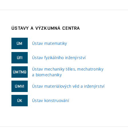
ÚSTAVY A VÝZKUMNÁ CENTRA
Ústav matematiky
ÚM
Ústav fyzikálního inženýrství
ÚFI
Ústav mechaniky těles, mechatroniky
ÚMTMB
a biomechaniky
Ústav materiálových věd a inženýrství
ÚMVI
Ústav konstruování
ÚK