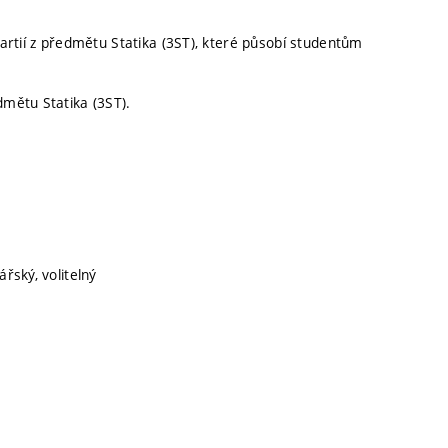
artií z předmětu Statika (3ST), které působí studentům
mětu Statika (3ST).
ářský, volitelný