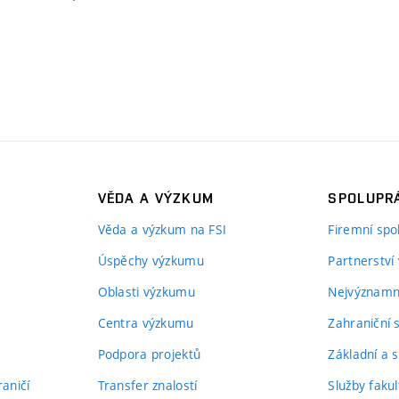
VĚDA A VÝZKUM
SPOLUPRÁ
Věda a výzkum na FSI
Firemní spo
Úspěchy výzkumu
Partnerství
Oblasti výzkumu
Nejvýznamně
Centra výzkumu
Zahraniční 
Podpora projektů
Základní a s
aničí
Transfer znalostí
Služby fakul