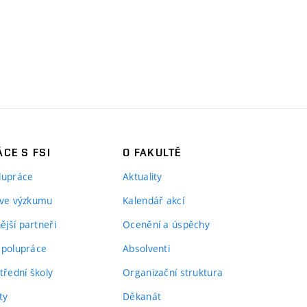
CE S FSI
O FAKULTĚ
lupráce
Aktuality
 ve výzkumu
Kalendář akcí
jší partneři
Ocenění a úspěchy
spolupráce
Absolventi
třední školy
Organizační struktura
ty
Děkanát