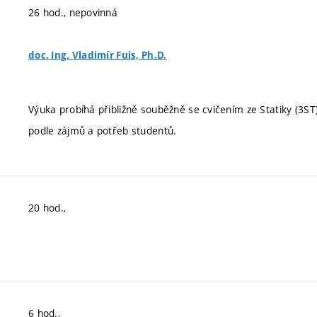
26 hod., nepovinná
doc. Ing. Vladimír Fuis, Ph.D.
Výuka probíhá přibližně souběžně se cvičením ze Statiky (3S
podle zájmů a potřeb studentů.
20 hod.,
6 hod.,