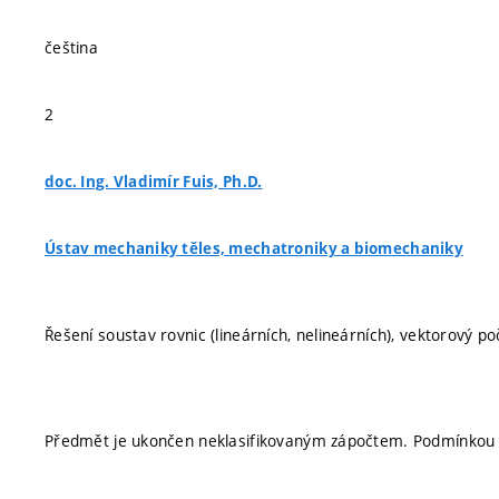
čeština
2
doc. Ing. Vladimír Fuis, Ph.D.
Ústav mechaniky těles, mechatroniky a biomechaniky
Řešení soustav rovnic (lineárních, nelineárních), vektorový po
Předmět je ukončen neklasifikovaným zápočtem. Podmínkou j