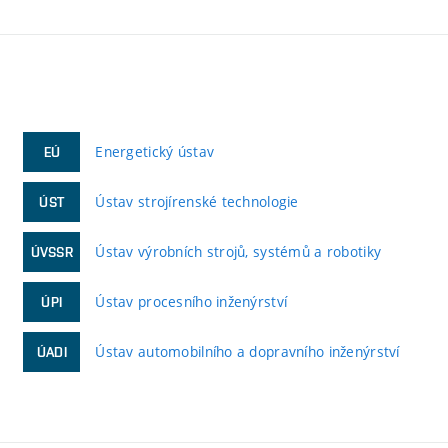
Energetický ústav
EÚ
Ústav strojírenské technologie
ÚST
Ústav výrobních strojů, systémů a robotiky
ÚVSSR
Ústav procesního inženýrství
ÚPI
Ústav automobilního a dopravního inženýrství
ÚADI