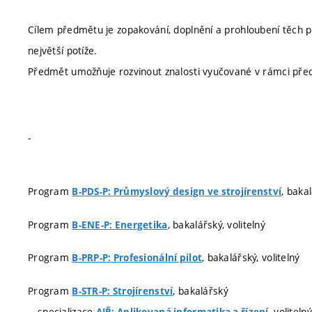
Cílem předmětu je zopakování, doplnění a prohloubení těch p
největší potíže.
Předmět umožňuje rozvinout znalosti vyučované v rámci před
-
Program
, bakal
B-PDS-P: Průmyslový design ve strojírenství
Program
, bakalářský, volitelný
B-ENE-P: Energetika
Program
, bakalářský, volitelný
B-PRP-P: Profesionální pilot
Program
, bakalářský
B-STR-P: Strojírenství
specializace
, volitelný
AIŘ: Aplikovaná informatika a řízení