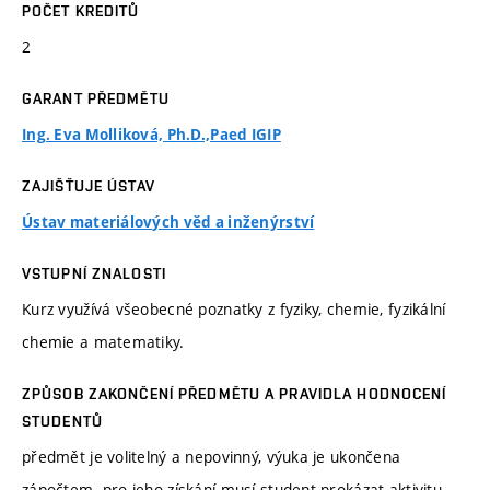
POČET KREDITŮ
2
GARANT PŘEDMĚTU
Ing. Eva Molliková, Ph.D.,Paed IGIP
ZAJIŠŤUJE ÚSTAV
Ústav materiálových věd a inženýrství
VSTUPNÍ ZNALOSTI
Kurz využívá všeobecné poznatky z fyziky, chemie, fyzikální
chemie a matematiky.
ZPŮSOB ZAKONČENÍ PŘEDMĚTU A PRAVIDLA HODNOCENÍ
STUDENTŮ
předmět je volitelný a nepovinný, výuka je ukončena
zápočtem. pro jeho získání musí student prokázat aktivitu