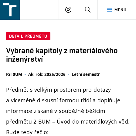
FSI
PŘIHLÁŠENÍ
HLEDAT
MENU
VUT
v
Brně
DETAIL PŘEDMĚTU
Vybrané kapitoly z materiálového
inženýrství
FSI-0UM
Ak. rok: 2025/2026
Letní semestr
Předmět s velkým prostorem pro dotazy
a víceméně diskusní formou třídí a doplňuje
informace získané v souběžně běžícím
předmětu 2 BUM – Úvod do materiálových věd.
Bude tedy řeč o: