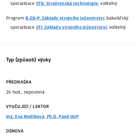
specializace
, volitelný
STG: Strojírenská technologie
Program
, bakalářský
B-ZSI-P: Základy strojního inženýrství
specializace
, volitelný
STI: Základy strojního inženýrství
Typ (způsob) výuky
PŘEDNÁŠKA
26 hod., nepovinná
VYUČUJÍCÍ / LEKTOR
Ing. Eva Molliková, Ph.D.,Paed IGIP
OSNOVA