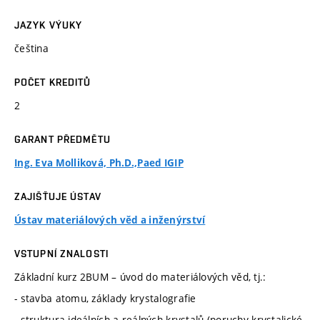
JAZYK VÝUKY
čeština
POČET KREDITŮ
2
GARANT PŘEDMĚTU
Ing. Eva Molliková, Ph.D.,Paed IGIP
ZAJIŠŤUJE ÚSTAV
Ústav materiálových věd a inženýrství
VSTUPNÍ ZNALOSTI
Základní kurz 2BUM – úvod do materiálových věd, tj.:
- stavba atomu, základy krystalografie
- struktura ideálních a reálných krystalů (poruchy krystalické