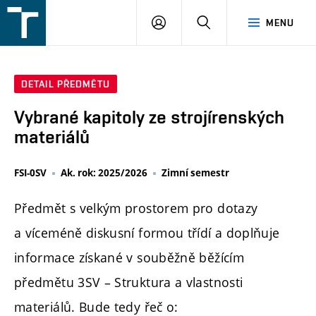
FSI
PŘIHLÁŠENÍ
HLEDAT
MENU
VUT
v
Brně
DETAIL PŘEDMĚTU
Vybrané kapitoly ze strojírenských
materiálů
FSI-0SV
Ak. rok: 2025/2026
Zimní semestr
Předmět s velkým prostorem pro dotazy
a víceméně diskusní formou třídí a doplňuje
informace získané v souběžně běžícím
předmětu 3SV – Struktura a vlastnosti
materiálů. Bude tedy řeč o: