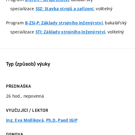
specializace
, volitelný
SSZ: Stavba strojů a zařízení
Program
, bakalářský
B-ZSI-P: Základy strojního inženýrství
specializace
, volitelný
STI: Základy strojního inženýrství
Typ (způsob) výuky
PŘEDNÁŠKA
26 hod., nepovinná
VYUČUJÍCÍ / LEKTOR
Ing. Eva Molliková, Ph.D.,Paed IGIP
OSNOVA