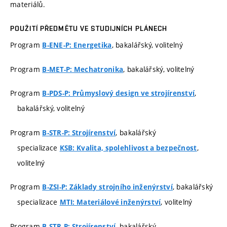
materiálů.
POUŽITÍ PŘEDMĚTU VE STUDIJNÍCH PLÁNECH
Program
, bakalářský, volitelný
B-ENE-P: Energetika
Program
, bakalářský, volitelný
B-MET-P: Mechatronika
Program
,
B-PDS-P: Průmyslový design ve strojírenství
bakalářský, volitelný
Program
, bakalářský
B-STR-P: Strojírenství
specializace
,
KSB: Kvalita, spolehlivost a bezpečnost
volitelný
Program
, bakalářský
B-ZSI-P: Základy strojního inženýrství
specializace
, volitelný
MTI: Materiálové inženýrství
Program
, bakalářský
B-STR-P: Strojírenství