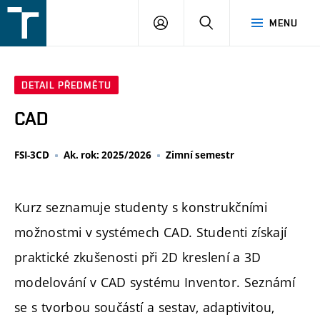
FSI
PŘIHLÁŠENÍ
HLEDAT
MENU
VUT
v
Brně
DETAIL PŘEDMĚTU
CAD
FSI-3CD
Ak. rok: 2025/2026
Zimní semestr
Kurz seznamuje studenty s konstrukčními
možnostmi v systémech CAD. Studenti získají
praktické zkušenosti při 2D kreslení a 3D
modelování v CAD systému Inventor. Seznámí
se s tvorbou součástí a sestav, adaptivitou,