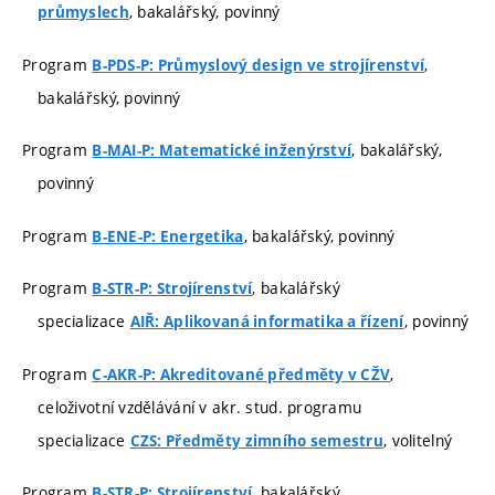
, bakalářský, povinný
průmyslech
Program
,
B-PDS-P: Průmyslový design ve strojírenství
bakalářský, povinný
Program
, bakalářský,
B-MAI-P: Matematické inženýrství
povinný
Program
, bakalářský, povinný
B-ENE-P: Energetika
Program
, bakalářský
B-STR-P: Strojírenství
specializace
, povinný
AIŘ: Aplikovaná informatika a řízení
Program
,
C-AKR-P: Akreditované předměty v CŽV
celoživotní vzdělávání v akr. stud. programu
specializace
, volitelný
CZS: Předměty zimního semestru
Program
, bakalářský
B-STR-P: Strojírenství