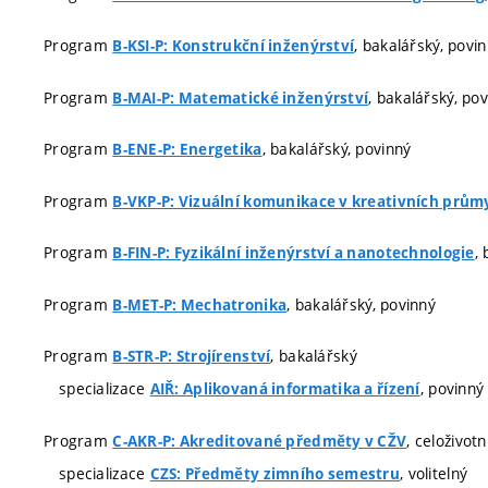
Program
, bakalářský, povi
B-KSI-P: Konstrukční inženýrství
Program
, bakalářský, po
B-MAI-P: Matematické inženýrství
Program
, bakalářský, povinný
B-ENE-P: Energetika
Program
B-VKP-P: Vizuální komunikace v kreativních prům
Program
,
B-FIN-P: Fyzikální inženýrství a nanotechnologie
Program
, bakalářský, povinný
B-MET-P: Mechatronika
Program
, bakalářský
B-STR-P: Strojírenství
specializace
, povinný
AIŘ: Aplikovaná informatika a řízení
Program
, celoživot
C-AKR-P: Akreditované předměty v CŽV
specializace
, volitelný
CZS: Předměty zimního semestru