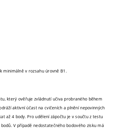
azyk minimálně v rozsahu úrovně B1.
tu, který ověřuje zvládnutí učiva probraného během
dráží aktivní účast na cvičeních a plnění nepovinných
kat až 4 body. Pro udělení zápočtu je v součtu z testu
4 bodů. V případě nedostatečného bodového zisku má