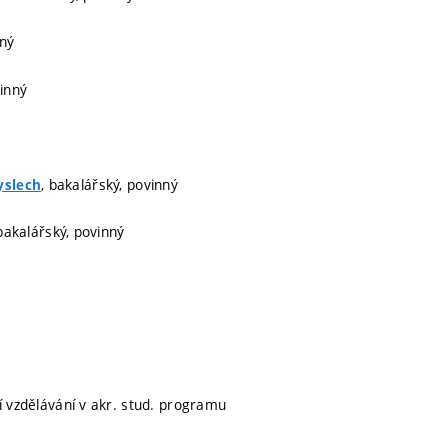
nný
vinný
, bakalářský, povinný
yslech
 bakalářský, povinný
ní vzdělávání v akr. stud. programu