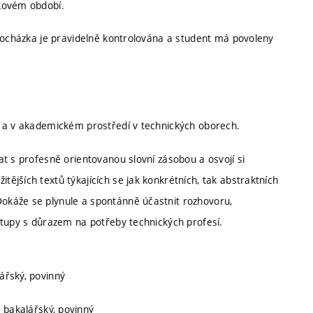
škovém období.
 Docházka je pravidelně kontrolována a student má povoleny
í a v akademickém prostředí v technických oborech.
t s profesně orientovanou slovní zásobou a osvojí si
jších textů týkajících se jak konkrétních, tak abstraktních
okáže se plynule a spontánně účastnit rozhovoru,
stupy s důrazem na potřeby technických profesí.
lářský, povinný
, bakalářský, povinný