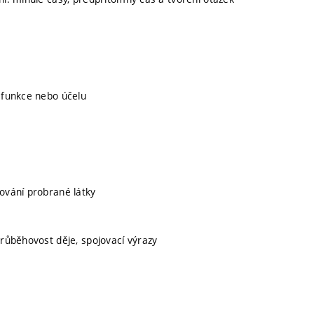
í funkce nebo účelu
kování probrané látky
průběhovost děje, spojovací výrazy