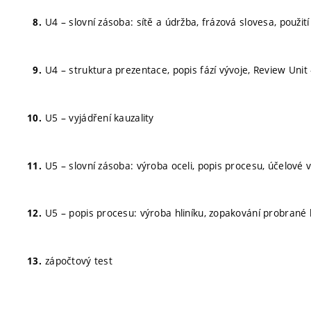
U4 – slovní zásoba: sítě a údržba, frázová slovesa, použi
U4 – struktura prezentace, popis fází vývoje, Review Unit
U5 – vyjádření kauzality
U5 – slovní zásoba: výroba oceli, popis procesu, účelové 
U5 – popis procesu: výroba hliníku, zopakování probrané 
zápočtový test