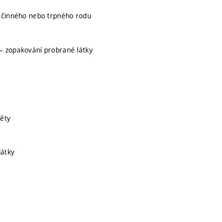
tí činného nebo trpného rodu
 – zopakování probrané látky
věty
látky