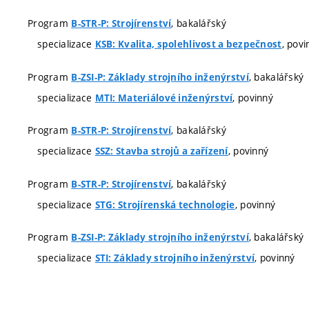
Program
, bakalářský
B-STR-P: Strojírenství
specializace
, povi
KSB: Kvalita, spolehlivost a bezpečnost
Program
, bakalářský
B-ZSI-P: Základy strojního inženýrství
specializace
, povinný
MTI: Materiálové inženýrství
Program
, bakalářský
B-STR-P: Strojírenství
specializace
, povinný
SSZ: Stavba strojů a zařízení
Program
, bakalářský
B-STR-P: Strojírenství
specializace
, povinný
STG: Strojírenská technologie
Program
, bakalářský
B-ZSI-P: Základy strojního inženýrství
specializace
, povinný
STI: Základy strojního inženýrství