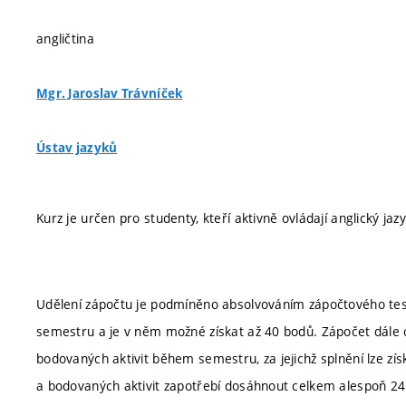
angličtina
Mgr. Jaroslav Trávníček
Ústav jazyků
Kurz je určen pro studenty, kteří aktivně ovládají anglický j
Udělení zápočtu je podmíněno absolvováním zápočtového tes
semestru a je v něm možné získat až 40 bodů. Zápočet dále o
bodovaných aktivit během semestru, za jejichž splnění lze zís
a bodovaných aktivit zapotřebí dosáhnout celkem alespoň 2