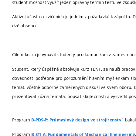
student možnost využít jeden opravný termín testu ve zkou
Aktivní účast na cvičeních je jedním z požadavků k zápočtu.
dvě absence.
Cílem kurzu je vybavit studenty pro komunikaci v zaměstnán
Student, který úspěšně absolvuje kurz TEN1, se naučí pracova
dovednosti potřebné pro porozumění hlavním myšlenkám složitě
témat, včetně odborně zaměřených diskusí ve svém oboru. D
prezentovat různá témata, popsat skutečnosti a vysvětlit po
Program
, baka
B-PDS-P: Průmyslový design ve strojírenství
Program
B-STI-A: Fundamentals of Mechanical Engineering