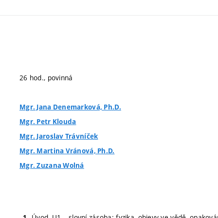
26 hod., povinná
Mgr. Jana Denemarková, Ph.D.
Mgr. Petr Klouda
Mgr. Jaroslav Trávníček
Mgr. Martina Vránová, Ph.D.
Mgr. Zuzana Wolná
Úvod, U1 – slovní zásoba: fyzika, objevy ve vědě, opaková