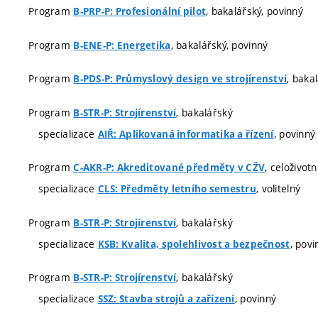
Program
, bakalářský, povinný
B-PRP-P: Profesionální pilot
Program
, bakalářský, povinný
B-ENE-P: Energetika
Program
, baka
B-PDS-P: Průmyslový design ve strojírenství
Program
, bakalářský
B-STR-P: Strojírenství
specializace
, povinný
AIŘ: Aplikovaná informatika a řízení
Program
, celoživot
C-AKR-P: Akreditované předměty v CŽV
specializace
, volitelný
CLS: Předměty letního semestru
Program
, bakalářský
B-STR-P: Strojírenství
specializace
, povi
KSB: Kvalita, spolehlivost a bezpečnost
Program
, bakalářský
B-STR-P: Strojírenství
specializace
, povinný
SSZ: Stavba strojů a zařízení