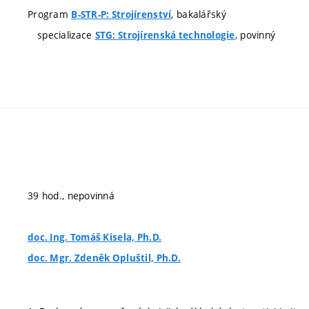
Program
, bakalářský
B-STR-P: Strojírenství
specializace
, povinný
STG: Strojírenská technologie
39 hod., nepovinná
doc. Ing. Tomáš Kisela, Ph.D.
doc. Mgr. Zdeněk Opluštil, Ph.D.