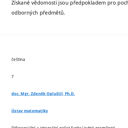
Získané vědomosti jsou předpokladem pro pocho
odborných předmětů.
čeština
7
doc. Mgr. Zdeněk Opluštil, Ph.D.
Ústav matematiky
Diferenciální a integrální počet funkcí jedné proměnné.