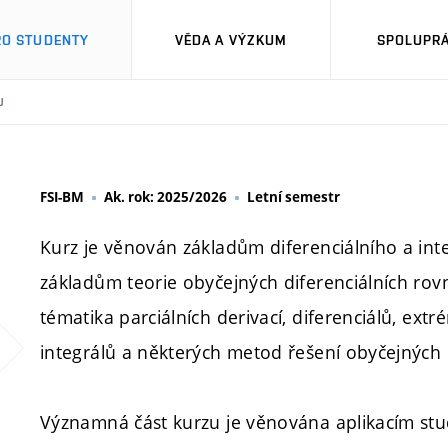
RO STUDENTY
VĚDA A VÝZKUM
SPOLUPRÁ
U
FSI-BM
Ak. rok: 2025/2026
Letní semestr
Kurz je věnován základům diferenciálního a int
základům teorie obyčejných diferenciálních rovn
tématika parciálních derivací, diferenciálů, extr
integrálů a některých metod řešení obyčejných d
Významná část kurzu je věnována aplikacím stu