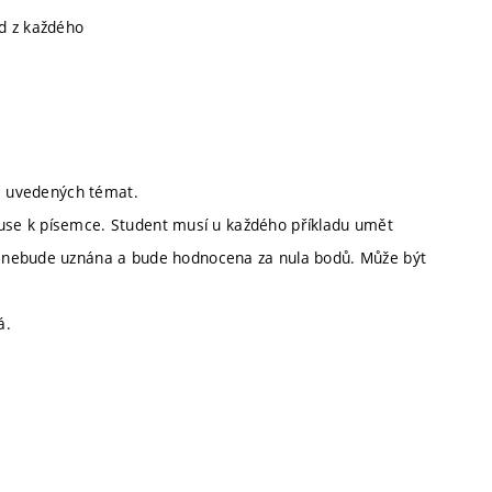
d z každého
še uvedených témat.
iskuse k písemce. Student musí u každého příkladu umět
a nebude uznána a bude hodnocena za nula bodů. Může být
á.