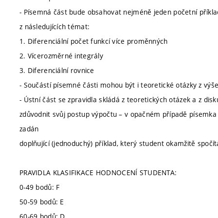
- Písemná část bude obsahovat nejméně jeden početní příkla
z následujících témat:
1. Diferenciální počet funkcí více proměnných
2. Vícerozměrné integrály
3. Diferenciální rovnice
- Součástí písemné části mohou být i teoretické otázky z vý
- Ústní část se zpravidla skládá z teoretických otázek a z d
zdůvodnit svůj postup výpočtu – v opačném případě písemk
zadán
doplňující (jednoduchý) příklad, který student okamžitě spočít
PRAVIDLA KLASIFIKACE HODNOCENÍ STUDENTA:
0-49 bodů: F
50-59 bodů: E
60-69 bodů: D