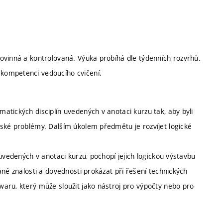
ovinná a kontrolovaná. Výuka probíhá dle týdenních rozvrhů.
kompetenci vedoucího cvičení.
atických disciplín uvedených v anotaci kurzu tak, aby byli
ské problémy. Dalším úkolem předmětu je rozvíjet logické
uvedených v anotaci kurzu, pochopí jejich logickou výstavbu
ané znalosti a dovednosti prokázat při řešení technických
aru, který může sloužit jako nástroj pro výpočty nebo pro