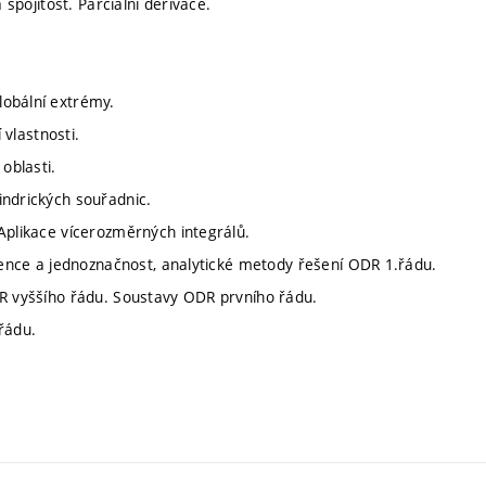
 spojitost. Parciální derivace.
lobální extrémy.
 vlastnosti.
oblasti.
indrických souřadnic.
Aplikace vícerozměrných integrálů.
stence a jednoznačnost, analytické metody řešení ODR 1.řádu.
DR vyššího řádu. Soustavy ODR prvního řádu.
řádu.