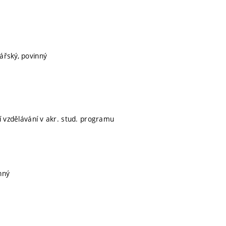
lářský, povinný
ní vzdělávání v akr. stud. programu
nný