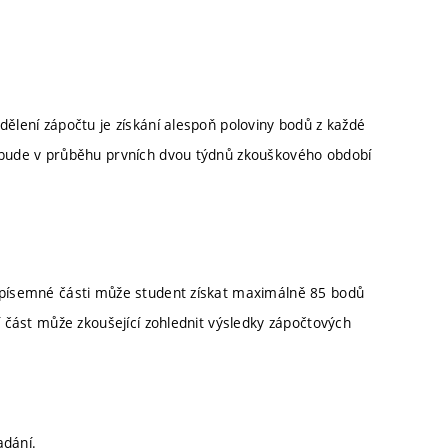
dělení zápočtu je získání alespoň poloviny bodů z každé
, bude v průběhu prvních dvou týdnů zkouškového období
z písemné části může student získat maximálně 85 bodů
í část může zkoušející zohlednit výsledky zápočtových
adání.