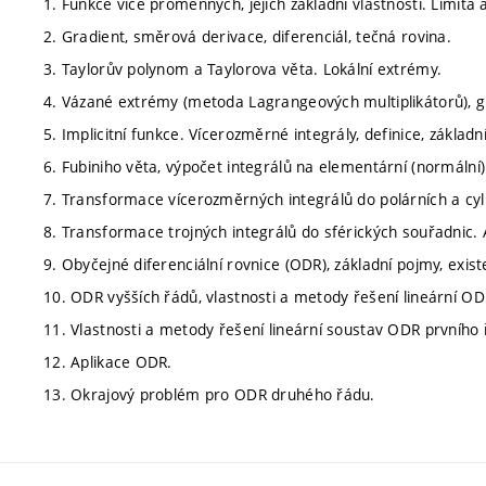
1. Funkce více proměnných, jejich základní vlastnosti. Limita a
2. Gradient, směrová derivace, diferenciál, tečná rovina.
3. Taylorův polynom a Taylorova věta. Lokální extrémy.
4. Vázané extrémy (metoda Lagrangeových multiplikátorů), g
5. Implicitní funkce. Vícerozměrné integrály, definice, základní
6. Fubiniho věta, výpočet integrálů na elementární (normální) 
7. Transformace vícerozměrných integrálů do polárních a cyl
8. Transformace trojných integrálů do sférických souřadnic. 
9. Obyčejné diferenciální rovnice (ODR), základní pojmy, exi
10. ODR vyšších řádů, vlastnosti a metody řešení lineární O
11. Vlastnosti a metody řešení lineární soustav ODR prvního 
12. Aplikace ODR.
13. Okrajový problém pro ODR druhého řádu.