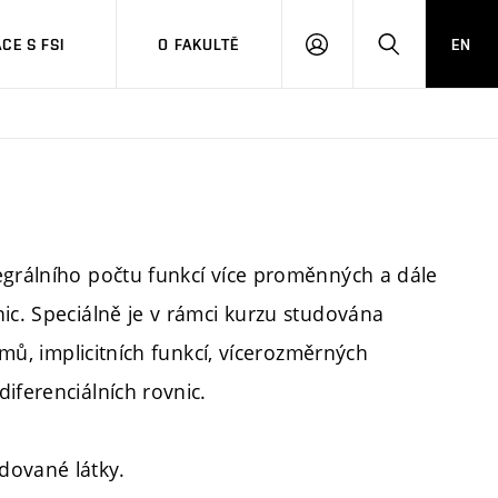
CE S FSI
O FAKULTĚ
EN
PŘIHLÁŠENÍ
HLEDAT
egrálního počtu funkcí více proměnných a dále
ic. Speciálně je v rámci kurzu studována
émů, implicitních funkcí, vícerozměrných
iferenciálních rovnic.
dované látky.