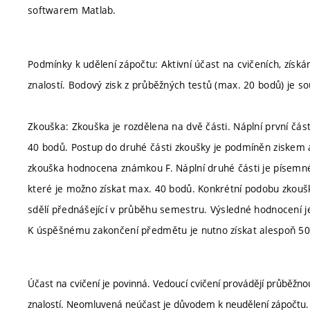
softwarem Matlab.
Podmínky k udělení zápočtu: Aktivní účast na cvičeních, získ
znalostí. Bodový zisk z průběžných testů (max. 20 bodů) je s
Zkouška: Zkouška je rozdělena na dvě části. Náplní první čás
40 bodů. Postup do druhé části zkoušky je podmíněn ziskem 
zkouška hodnocena známkou F. Náplní druhé části je písemné ř
které je možno získat max. 40 bodů. Konkrétní podobu zkoušky
sdělí přednášející v průběhu semestru. Výsledné hodnocení j
K úspěšnému zakončení předmětu je nutno získat alespoň 50
Účast na cvičení je povinná. Vedoucí cvičení provádějí průběžnou
znalostí. Neomluvená neúčast je důvodem k neudělení zápočtu.