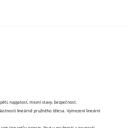
tí, napjatost, mezní stavy, bezpečnost.
lastnosti lineárně pružného tělesa. Vymezení lineární
aint Venantův princip. Prut v pružnosti a pevnosti –