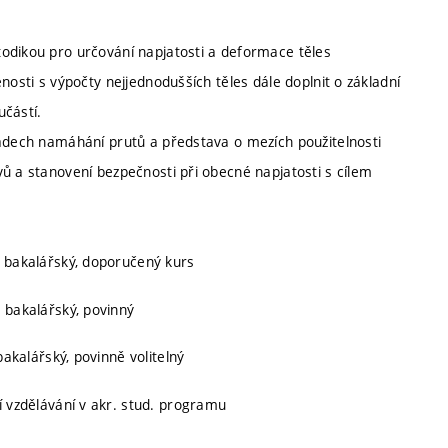
odikou pro určování napjatosti a deformace těles
nosti s výpočty nejjednodušších těles dále doplnit o základní
učástí.
padech namáhání prutů a představa o mezích použitelnosti
ů a stanovení bezpečnosti při obecné napjatosti s cílem
, bakalářský, doporučený kurs
, bakalářský, povinný
 bakalářský, povinně volitelný
ní vzdělávání v akr. stud. programu