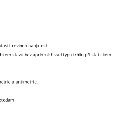
.
tosti, rovinná napjatost.
kém stavu bez apriorních vad typu trhlin při statickém
etrie a antimetrie.
etodami.
.