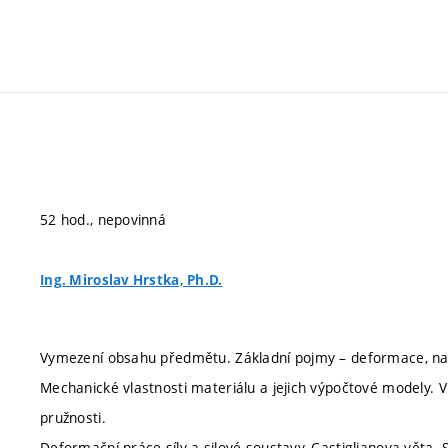
52 hod., nepovinná
Ing. Miroslav Hrstka, Ph.D.
Vymezení obsahu předmětu. Základní pojmy – deformace, napě
Mechanické vlastnosti materiálu a jejich výpočtové modely. V
pružnosti.
Deformační práce síly a silové soustavy, Castiglianova věta. S