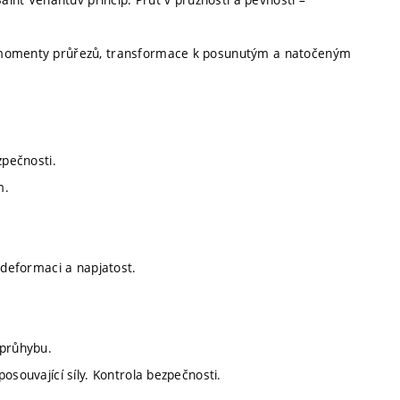
é momenty průřezů, transformace k posunutým a natočeným
zpečnosti.
m.
 deformaci a napjatost.
 průhybu.
osouvající síly. Kontrola bezpečnosti.