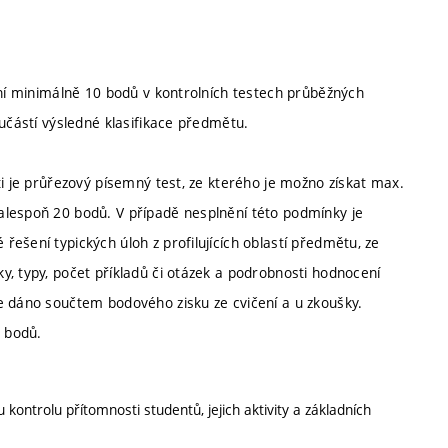
ání minimálně 10 bodů v kontrolních testech průběžných
oučástí výsledné klasifikace předmětu.
ti je průřezový písemný test, ze kterého je možno získat max.
alespoň 20 bodů. V případě nesplnění této podmínky je
ešení typických úloh z profilujících oblastí předmětu, ze
, typy, počet příkladů či otázek a podrobnosti hodnocení
e dáno součtem bodového zisku ze cvičení a u zkoušky.
 bodů.
 kontrolu přítomnosti studentů, jejich aktivity a základních