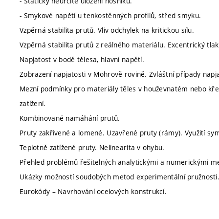
- Staticky neurčité uložení nosníku.
- Smykové napětí u tenkostěnných profilů, střed smyku.
Vzpěrná stabilita prutů. Vliv odchylek na kritickou sílu.
Vzpěrná stabilita prutů z reálného materiálu. Excentrický tlak
Napjatost v bodě tělesa, hlavní napětí.
Zobrazení napjatosti v Mohrově rovině. Zvláštní případy napja
Mezní podmínky pro materiály těles v houževnatém nebo křeh
zatížení.
Kombinované namáhání prutů.
Pruty zakřivené a lomené. Uzavřené pruty (rámy). Využití sym
Teplotně zatížené pruty. Nelinearita v ohybu.
Přehled problémů řešitelných analytickými a numerickými m
Ukázky možností soudobých metod experimentální pružnosti
Eurokódy – Navrhování ocelových konstrukcí.