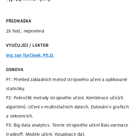
PŘEDNÁŠKA
26 hod., nepovinná
VYUČUJÍCÍ / LEKTOR
Ing. Jan Turčínek, Ph.D.
OSNOVA
P1: Přehled základních metod strojového učení a aplikované
statistiky.
P2: Pokročilé metody strojového učení. Kombinace učících
algoritmů. Učení v multirelačních datech. Dolování v grafech
a sekvencích.
P3: Big data analytics. Teorie strojového učení Bias-varinace
tradeoff. Modely učení. Vizualizace dat.