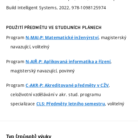
Build Intelligent Systems, 2022, 978-1098125974
POUŽITÍ PŘEDMĚTU VE STUDIJNÍCH PLÁNECH
Program
, magisterský
N-MAI-P: Matematické inženýrství
navazující, volitelný
Program
,
N-AIŘ-P: Aplikovaná informatika a řízení
magisterský navazující, povinný
Program
,
C-AKR-P: Akreditované předměty v CŽV
celoživotní vzdělávání v akr. stud. programu
specializace
, volitelný
CLS: Předměty letního semestru
Typ (způsob) výuky