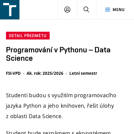
FSI
PŘIHLÁŠENÍ
HLEDAT
MENU
VUT
v
Brně
DETAIL PŘEDMĚTU
Programování v Pythonu – Data
Science
FSI-VPD
Ak. rok: 2025/2026
Letní semestr
Studenti budou s využitím programovacího
jazyka Python a jeho knihoven, řešit úlohy
z oblasti Data Science.
Student bude seznámem s ekosystémem