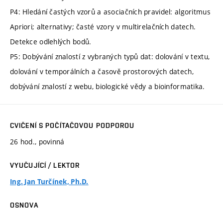
P4: Hledání častých vzorů a asociačních pravidel: algoritmus
Apriori; alternativy; časté vzory v multirelačních datech.
Detekce odlehlých bodů.
P5: Dobývání znalostí z vybraných typů dat: dolování v textu,
dolování v temporálních a časově prostorových datech,
dobývání znalostí z webu, biologické vědy a bioinformatika.
CVIČENÍ S POČÍTAČOVOU PODPOROU
26 hod., povinná
VYUČUJÍCÍ / LEKTOR
Ing. Jan Turčínek, Ph.D.
OSNOVA