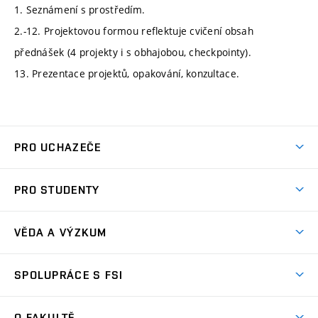
1. Seznámení s prostředím.
2.-12. Projektovou formou reflektuje cvičení obsah
přednášek (4 projekty i s obhajobou, checkpointy).
13. Prezentace projektů, opakování, konzultace.
PRO UCHAZEČE
Studuj strojní inženýrství
PRO STUDENTY
Nabídka studia
Předměty
Ambasadoři studia
VĚDA A VÝZKUM
Studijní programy
Přijímačky
Věda a výzkum na FSI
Studijní předpisy
SPOLUPRÁCE S FSI
Zápisy
Úspěchy výzkumu
Časový plán studia
Často kladené dotazy
Firemní spolupráce
Oblasti výzkumu
O FAKULTĚ