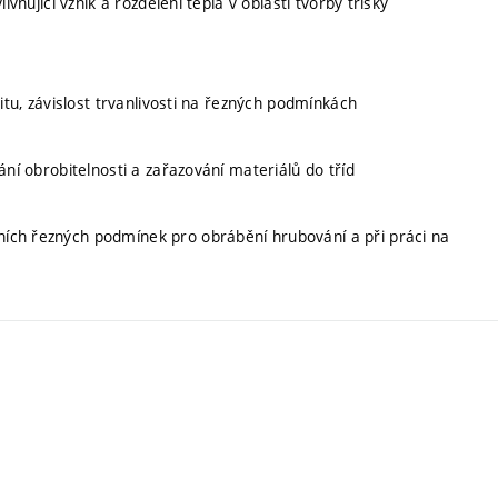
vňující vznik a rozdělení tepla v oblasti tvorby třísky
itu, závislost trvanlivosti na řezných podmínkách
ání obrobitelnosti a zařazování materiálů do tříd
ích řezných podmínek pro obrábění hrubování a při práci na