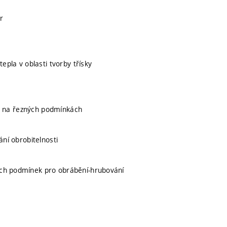
r
epla v oblasti tvorby třísky
sti na řezných podmínkách
ání obrobitelnosti
ých podmínek pro obrábění-hrubování