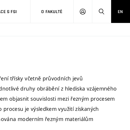
CE S FSI
O FAKULTĚ
EN
PŘIHLÁŠENÍ
HLEDAT
ení třísky včetně průvodních jevů
dnotlivé druhy obrábění z hlediska vzájemného
em objasnit souvislosti mezi řezným procesem
 procesu je výsledkem využití získaných
 věnována moderním řezným materiálům