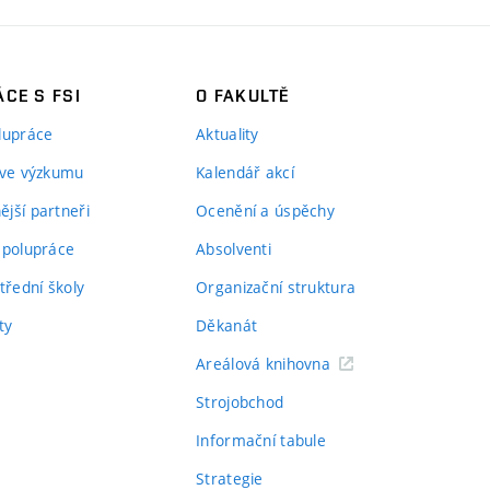
CE S FSI
O FAKULTĚ
lupráce
Aktuality
 ve výzkumu
Kalendář akcí
jší partneři
Ocenění a úspěchy
spolupráce
Absolventi
třední školy
Organizační struktura
ty
Děkanát
Areálová knihovna
Strojobchod
Informační tabule
Strategie