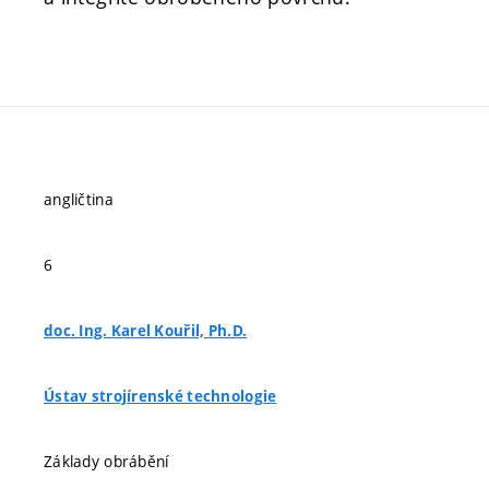
angličtina
6
doc. Ing. Karel Kouřil, Ph.D.
Ústav strojírenské technologie
Základy obrábění