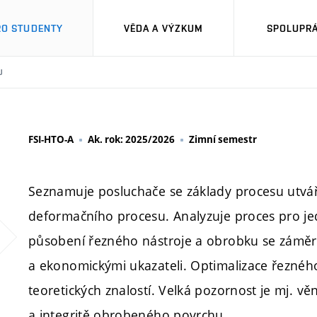
RO STUDENTY
VĚDA A VÝZKUM
SPOLUPRÁ
U
FSI-HTO-A
Ak. rok: 2025/2026
Zimní semestr
Seznamuje posluchače se základy procesu utvář
deformačního procesu. Analyzuje proces pro je
působení řezného nástroje a obrobku se záměr
a ekonomickými ukazateli. Optimalizace řezného
teoretických znalostí. Velká pozornost je mj.
a integritě obrobeného povrchu.