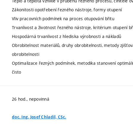
Teplo a teplota vzniklé v průběhu řezného procesu, činitelé ovli
Zákonitosti opotřebení řezného nástroje, formy otupení
Vliv pracovních podmínek na proces otupování břitu
Trvanlivost a životnost řezného nástroje, kritérium otupení bř
Hospodárná trvanlivost z hlediska výrobnosti a nákladů
Obrobitelnost materiálů, druhy obrobitelnosti, metody zjišťov
obrobitelnosti
Optimalizace řezných podmínek, metodika stanovení optimáln
čisto
26 hod., nepovinná
doc. Ing. Josef Chladil, CSc.