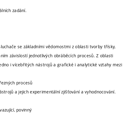
álních zadání.
luchače se základními vědomostmi z oblasti tvorby třísky,
m závislostí jednotlivých obráběcích procesů. Z oblasti
edno i vícebřitých nástrojů a grafické i analytické vztahy mezi
 řezných procesů
strojů a jejich experimentální zjišťování a vyhodnocování.
vazující, povinný