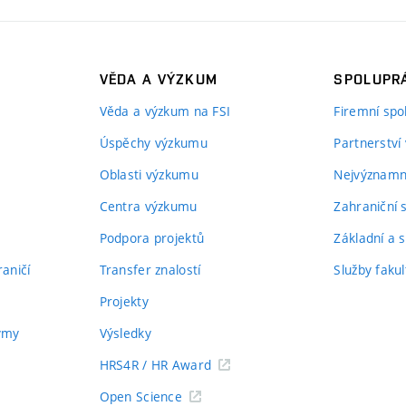
VĚDA A VÝZKUM
SPOLUPRÁ
Věda a výzkum na FSI
Firemní spo
Úspěchy výzkumu
Partnerství
Oblasti výzkumu
Nejvýznamně
Centra výzkumu
Zahraniční 
Podpora projektů
Základní a s
aničí
Transfer znalostí
Služby fakul
Projekty
týmy
Výsledky
HRS4R / HR Award
Open Science