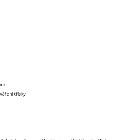
ání
váření třísky