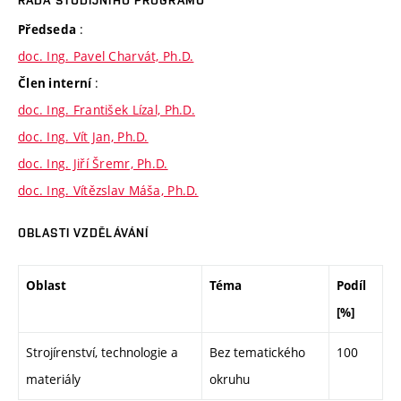
RADA STUDIJNÍHO PROGRAMU
:
Předseda
doc. Ing. Pavel Charvát, Ph.D.
:
Člen interní
doc. Ing. František Lízal, Ph.D.
doc. Ing. Vít Jan, Ph.D.
doc. Ing. Jiří Šremr, Ph.D.
doc. Ing. Vítězslav Máša, Ph.D.
OBLASTI VZDĚLÁVÁNÍ
Oblast
Téma
Podíl
[%]
Strojírenství, technologie a
Bez tematického
100
materiály
okruhu