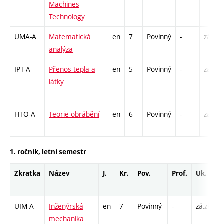
Machines
Technology
UMA-A
Matematická
en
7
Povinný
-
zá,zk
analýza
IPT-A
Přenos tepla a
en
5
Povinný
-
zá,zk
látky
HTO-A
Teorie obrábění
en
6
Povinný
-
zá,zk
1. ročník, letní semestr
Zkratka
Název
J.
Kr.
Pov.
Prof.
Uk.
H
r
UIM-A
Inženýrská
en
7
Povinný
-
zá,zk
P
mechanika
C