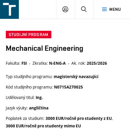
FSI
PŘIHLÁŠENÍ
HLEDAT
MENU
VUT
v
Brně
STUDIJNÍ PROGRAM
Mechanical Engineering
Fakulta:
Zkratka:
Ak. rok:
FSI
N-ENG-A
2025/2026
Typ studijního programu:
magisterský navazující
Kód studijního programu:
N0715A270025
Udělovaný titul:
Ing.
Jazyk výuky:
angličtina
Poplatek za studium:
,
3000 EUR/ročně pro studenty z EU
3000 EUR/ročně pro studenty mimo EU