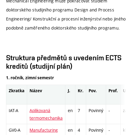
Mechanical Engineering může pokračovat studiem
doktorského studijního programu Design and Process
Engineering/ Konstrukční a procesní inženýrství nebo jiného
podobně zaměřeného doktorského studijního programu.
Struktura předmětů s uvedením ECTS
kreditů (studijní plán)
1. ročník, zimní semestr
Zkratka
Název
J.
Kr.
Pov.
Prof.
Uk.
IAT-A
Aplikovaná
en
7
Povinný
-
zá,zk
termomechanika
GV0-A
Manufacturing
en
4
Povinný
-
kl