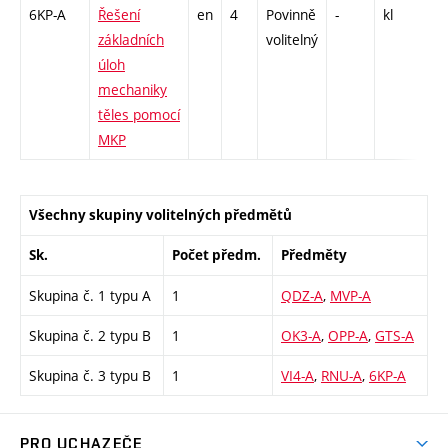
6KP-A
Řešení
en
4
Povinně
-
kl
P -
základních
volitelný
CP
úloh
26
mechaniky
těles pomocí
MKP
Všechny skupiny volitelných předmětů
Sk.
Počet předm.
Předměty
Skupina č. 1 typu A
1
QDZ-A
,
MVP-A
Skupina č. 2 typu B
1
OK3-A
,
OPP-A
,
GTS-A
Skupina č. 3 typu B
1
VI4-A
,
RNU-A
,
6KP-A
PRO UCHAZEČE