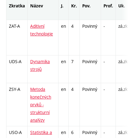
Zkratka
Název
J.
Kr.
Pov.
Prof.
Uk.
Ho
ro
ZAT-A
Aditivní
en
4
Povinný
-
zá,zk
P -
technologie
L -
CP
16
UDS-A
Dynamika
en
7
Povinný
-
zá,zk
P -
strojů
CP
26
ZSY-A
Metoda
en
4
Povinný
-
zá,zk
P -
konečných
CP
prvků -
32
strukturní
analýzy
USO-A
Statistika a
en
6
Povinný
-
zá,zk
P -