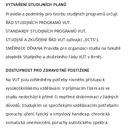
VYTVÁŘENÍ STUDIJNÍCH PLÁNŮ
Pravidla a podmínky pro tvorbu studijních programů určují:
ŘÁD STUDIJNÍCH PROGRAMŮ VUT,
STANDARDY STUDIJNÍCH PROGRAMŮ VUT,
STUDIJNÍ A ZKUŠEBNÍ ŘÁD VUT (užívající „ECTS“),
SMĚRNICE DĚKANA Pravidla pro organizaci studia na fakultě
(doplněk Studijního a zkušebního řádu VUT v Brně).
DOSTUPNOST PRO ZDRAVOTNĚ POSTIŽENÉ
Na VUT jsou zohledněny potřeby rovného přístupu k
vysokoškolskému vzdělávání. V přijímacím řízení ani ve
studiu nedochází k přímé či nepřímé diskriminaci z žádných
důvodů. Studujícím se specifickými vzdělávacími potřebami
(poruchy učení, fyzický a smyslový handicap, chronická
somatická onemocnění, poruchy autistického spektra,