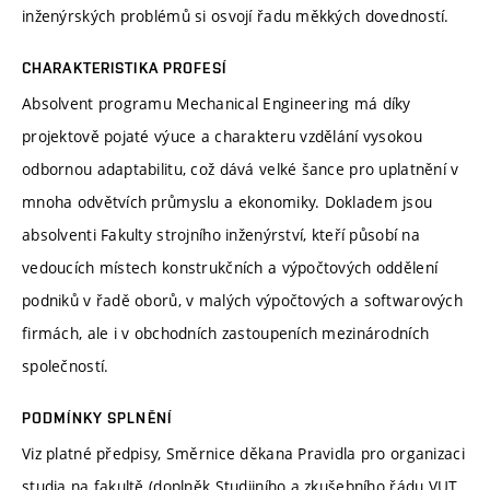
inženýrských problémů si osvojí řadu měkkých dovedností.
CHARAKTERISTIKA PROFESÍ
Absolvent programu Mechanical Engineering má díky
projektově pojaté výuce a charakteru vzdělání vysokou
odbornou adaptabilitu, což dává velké šance pro uplatnění v
mnoha odvětvích průmyslu a ekonomiky. Dokladem jsou
absolventi Fakulty strojního inženýrství, kteří působí na
vedoucích místech konstrukčních a výpočtových oddělení
podniků v řadě oborů, v malých výpočtových a softwarových
firmách, ale i v obchodních zastoupeních mezinárodních
společností.
PODMÍNKY SPLNĚNÍ
Viz platné předpisy, Směrnice děkana Pravidla pro organizaci
studia na fakultě (doplněk Studijního a zkušebního řádu VUT