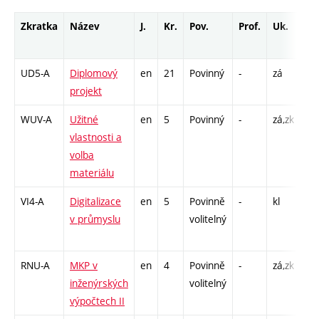
Zkratka
Název
J.
Kr.
Pov.
Prof.
Uk.
Ho
ro
UD5-A
Diplomový
en
21
Povinný
-
zá
VD
projekt
15
WUV-A
Užitné
en
5
Povinný
-
zá,zk
P -
vlastnosti a
L -
volba
materiálu
VI4-A
Digitalizace
en
5
Povinně
-
kl
P -
v průmyslu
volitelný
CP
26
RNU-A
MKP v
en
4
Povinně
-
zá,zk
P -
inženýrských
volitelný
CP
výpočtech II
26