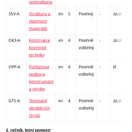
optimalizace
C1
3SV-A
Struktura a
en
5
Povinný
-
zá,zk
P -
vlastnosti
L 
materiálů
OK3-A
Konstrukce
en
4
Povinně
-
zá,zk
P -
kosmické
volitelný
C1
techniky
OPP-A
Počítačová
en
4
Povinně
-
kl
P -
podpora
volitelný
CP
konstruování
39
a výroby
GTS-A
Testování
en
4
Povinně
-
zá,zk
P -
obráběcích
volitelný
L 
strojů
2. ročník, letní semestr