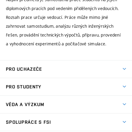
diplomových pracích pod vedením přidělených vedoucích.
Rozsah prace určuje vedoucí. Práce může mimo jiné
zahrnovat samostudium, analýzu různých inženýrských
řešen, provádění technických výpočtů, přípravu, provedení
a vyhodnocení experimentů a počítačové simulace.
PRO UCHAZEČE
Studuj strojní inženýrství
PRO STUDENTY
Nabídka studia
Předměty
Ambasadoři studia
VĚDA A VÝZKUM
Studijní programy
Přijímačky
Věda a výzkum na FSI
Studijní předpisy
SPOLUPRÁCE S FSI
Zápisy
Úspěchy výzkumu
Časový plán studia