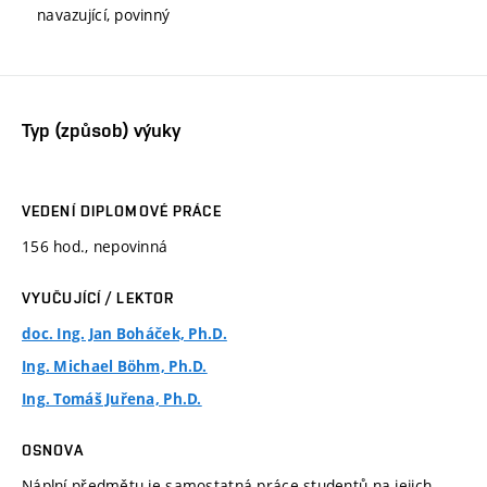
navazující, povinný
Typ (způsob) výuky
VEDENÍ DIPLOMOVÉ PRÁCE
156 hod., nepovinná
VYUČUJÍCÍ / LEKTOR
doc. Ing. Jan Boháček, Ph.D.
Ing. Michael Böhm, Ph.D.
Ing. Tomáš Juřena, Ph.D.
OSNOVA
Náplní předmětu je samostatná práce studentů na jejich