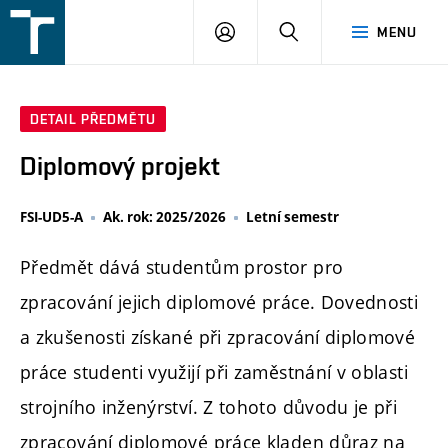
FSI
PŘIHLÁŠENÍ
HLEDAT
MENU
VUT
v
Brně
DETAIL PŘEDMĚTU
Diplomový projekt
FSI-UD5-A
Ak. rok: 2025/2026
Letní semestr
Předmět dává studentům prostor pro
zpracování jejich diplomové práce. Dovednosti
a zkušenosti získané při zpracování diplomové
práce studenti využijí při zaměstnání v oblasti
strojního inženýrství. Z tohoto důvodu je při
zpracování diplomové práce kladen důraz na