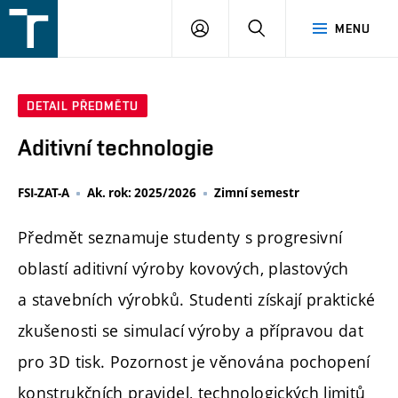
FSI
PŘIHLÁŠENÍ
HLEDAT
MENU
VUT
v
Brně
DETAIL PŘEDMĚTU
Aditivní technologie
FSI-ZAT-A
Ak. rok: 2025/2026
Zimní semestr
Předmět seznamuje studenty s progresivní
oblastí aditivní výroby kovových, plastových
a stavebních výrobků. Studenti získají praktické
zkušenosti se simulací výroby a přípravou dat
pro 3D tisk. Pozornost je věnována pochopení
konstrukčních pravidel, technologických limitů