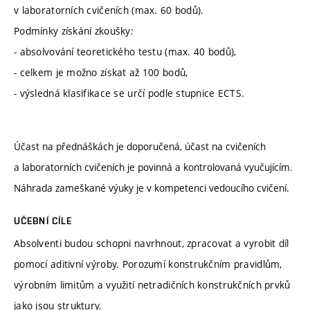
v laboratorních cvičeních (max. 60 bodů).
Podmínky získání zkoušky:
- absolvování teoretického testu (max. 40 bodů),
- celkem je možno získat až 100 bodů,
- výsledná klasifikace se určí podle stupnice ECTS.
Účast na přednáškách je doporučená, účast na cvičeních
a laboratorních cvičeních je povinná a kontrolovaná vyučujícím.
Náhrada zameškané výuky je v kompetenci vedoucího cvičení.
UČEBNÍ CÍLE
Absolventi budou schopni navrhnout, zpracovat a vyrobit díl
pomocí aditivní výroby. Porozumí konstrukčním pravidlům,
výrobním limitům a využití netradičních konstrukčních prvků
jako jsou struktury.