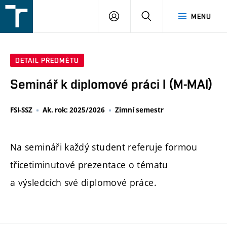
FSI
PŘIHLÁŠENÍ
HLEDAT
MENU
VUT
v
Brně
DETAIL PŘEDMĚTU
Seminář k diplomové práci I (M-MAI)
FSI-SSZ
Ak. rok: 2025/2026
Zimní semestr
Na semináři každý student referuje formou
třicetiminutové prezentace o tématu
a výsledcích své diplomové práce.