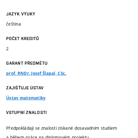
JAZYK VÝUKY
čeština
POČET KREDITŮ
2
GARANT PŘEDMĚTU
prof. RNDr. Josef Šlapal, CSc.
ZAJIŠŤUJE ÚSTAV
Ústav matematiky
VSTUPNÍ ZNALOSTI
Předpokládají se znalosti získané dosavadním studiem
a během práce na diplomovém projektu.