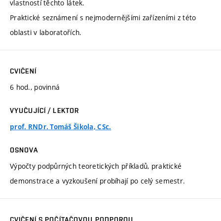
vlastností těchto látek.
Praktické seznámení s nejmodernějšími zařízeními z této
oblasti v laboratořích.
CVIČENÍ
6 hod., povinná
VYUČUJÍCÍ / LEKTOR
prof. RNDr. Tomáš Šikola, CSc.
OSNOVA
Výpočty podpůrných teoretických příkladů, praktické
demonstrace a vyzkoušení probíhají po celý semestr.
CVIČENÍ S POČÍTAČOVOU PODPOROU