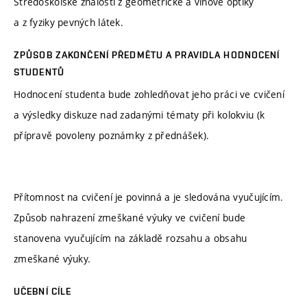
Středoškolské znalosti z geometrické a vlnové optiky
a z fyziky pevných látek.
ZPŮSOB ZAKONČENÍ PŘEDMĚTU A PRAVIDLA HODNOCENÍ
STUDENTŮ
Hodnocení studenta bude zohledňovat jeho práci ve cvičení
a výsledky diskuze nad zadanými tématy při kolokviu (k
přípravě povoleny poznámky z přednášek).
Přítomnost na cvičení je povinná a je sledována vyučujícím.
Způsob nahrazení zmeškané výuky ve cvičení bude
stanovena vyučujícím na základě rozsahu a obsahu
zmeškané výuky.
UČEBNÍ CÍLE