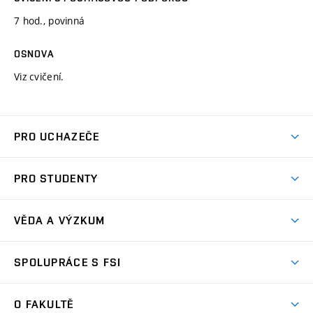
7 hod., povinná
OSNOVA
Viz cvičení.
PRO UCHAZEČE
Studuj strojní inženýrství
PRO STUDENTY
Nabídka studia
Předměty
Ambasadoři studia
VĚDA A VÝZKUM
Studijní programy
Přijímačky
Věda a výzkum na FSI
Studijní předpisy
SPOLUPRÁCE S FSI
Zápisy
Úspěchy výzkumu
Časový plán studia
Často kladené dotazy
Firemní spolupráce
Oblasti výzkumu
O FAKULTĚ
Pro prváky
Dny otevřených dveří