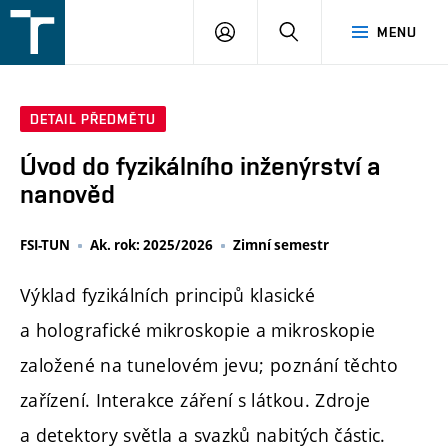
FSI
PŘIHLÁŠENÍ
HLEDAT
MENU
VUT
v
Brně
DETAIL PŘEDMĚTU
Úvod do fyzikálního inženýrství a
nanověd
FSI-TUN
Ak. rok: 2025/2026
Zimní semestr
Výklad fyzikálních principů klasické
a holografické mikroskopie a mikroskopie
založené na tunelovém jevu; poznání těchto
zařízení. Interakce záření s látkou. Zdroje
a detektory světla a svazků nabitých částic.