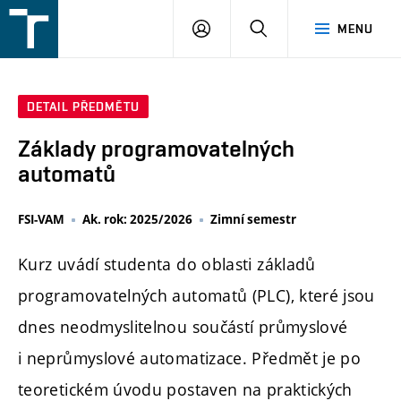
FSI
PŘIHLÁŠENÍ
HLEDAT
MENU
VUT
v
Brně
DETAIL PŘEDMĚTU
Základy programovatelných
automatů
FSI-VAM
Ak. rok: 2025/2026
Zimní semestr
Kurz uvádí studenta do oblasti základů
programovatelných automatů (PLC), které jsou
dnes neodmyslitelnou součástí průmyslové
i neprůmyslové automatizace. Předmět je po
teoretickém úvodu postaven na praktických