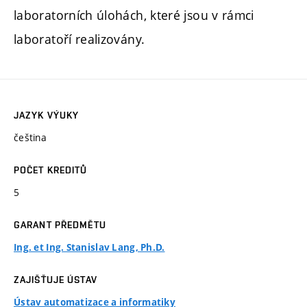
laboratorních úlohách, které jsou v rámci
laboratoří realizovány.
JAZYK VÝUKY
čeština
POČET KREDITŮ
5
GARANT PŘEDMĚTU
Ing. et Ing. Stanislav Lang, Ph.D.
ZAJIŠŤUJE ÚSTAV
Ústav automatizace a informatiky