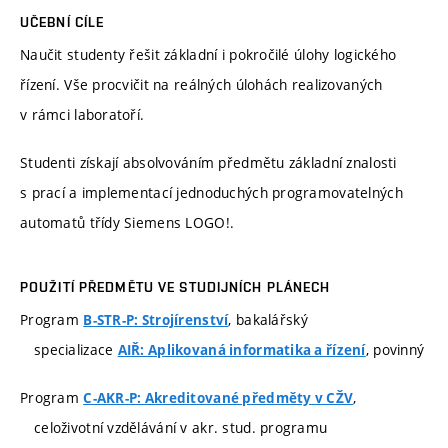
UČEBNÍ CÍLE
Naučit studenty řešit základní i pokročilé úlohy logického
řízení. Vše procvičit na reálných úlohách realizovaných
v rámci laboratoří.
Studenti získají absolvováním předmětu základní znalosti
s prací a implementací jednoduchých programovatelných
automatů třídy Siemens LOGO!.
POUŽITÍ PŘEDMĚTU VE STUDIJNÍCH PLÁNECH
Program
, bakalářský
B-STR-P: Strojírenství
specializace
, povinný
AIŘ: Aplikovaná informatika a řízení
Program
,
C-AKR-P: Akreditované předměty v CŽV
celoživotní vzdělávání v akr. stud. programu