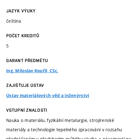
JAZYK VÝUKY
čeština
POČET KREDITŮ
5
GARANT PŘEDMĚTU
Ing. Miloslav Kouřil, CSc.
ZAJIŠŤUJE ÚSTAV
Ústav materiálových věd a inženýrství
VSTUPNÍ ZNALOSTI
Nauka o materiálu, fyzikální metalurgie, strojírenské
materiály a technologie tepelného zpracování v rozsahu
přednášeném v předchozím průběhu studia, s návazností na