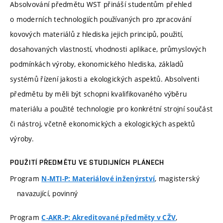
Absolvování předmětu WST přináší studentům přehled
o moderních technologiích používaných pro zpracování
kovových materiálů z hlediska jejich principů, použití,
dosahovaných vlastností, vhodnosti aplikace, průmyslových
podmínkách výroby, ekonomického hlediska, základů
systémů řízení jakosti a ekologických aspektů. Absolventi
předmětu by měli být schopni kvalifikovaného výběru
materiálu a použité technologie pro konkrétní strojní součást
či nástroj, včetně ekonomických a ekologických aspektů
výroby.
POUŽITÍ PŘEDMĚTU VE STUDIJNÍCH PLÁNECH
Program
, magisterský
N-MTI-P: Materiálové inženýrství
navazující, povinný
Program
,
C-AKR-P: Akreditované předměty v CŽV