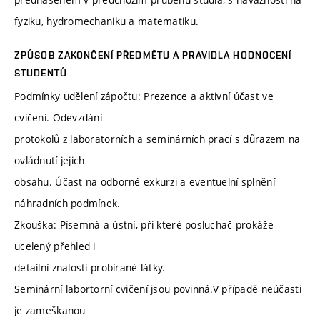
fyziku, hydromechaniku a matematiku.
ZPŮSOB ZAKONČENÍ PŘEDMĚTU A PRAVIDLA HODNOCENÍ
STUDENTŮ
Podmínky udělení zápočtu: Prezence a aktivní účast ve
cvičení. Odevzdání
protokolů z laboratorních a seminárních prací s důrazem na
ovládnutí jejich
obsahu. Účast na odborné exkurzi a eventuelní splnění
náhradních podmínek.
Zkouška: Písemná a ústní, při které posluchač prokáže
ucelený přehled i
detailní znalosti probírané látky.
Seminární labortorní cvičení jsou povinná.V případě neúčasti
je zameškanou