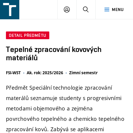
FSI
PŘIHLÁŠENÍ
HLEDAT
MENU
VUT
v
Brně
DETAIL PŘEDMĚTU
Tepelné zpracování kovových
materiálů
FSI-WST
Ak. rok: 2025/2026
Zimní semestr
Předmět Speciální technologie zpracování
materálů seznamuje studenty s progresivními
metodami objemového a zejména
povrchového tepelného a chemicko tepelného
zpracování kovů. Zabývá se aplikacemi