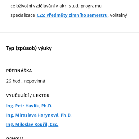
celoživotní vzdělávání v akr. stud. programu
specializace
, volitelný
CZS: Předměty zimního semestru
Typ (způsob) výuky
PŘEDNÁŠKA
26 hod., nepovinná
VYUČUJÍCÍ / LEKTOR
Ing. Petr Havlík, Ph.D.
Ing. Miroslava Horynová, Ph.D.
Ing. Miloslav Kouřil, CSc.