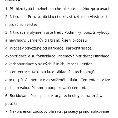
OSNOVA
1. Přehled typů tepelného a chemickotepelného zpracování
2. Nitridace. Princip, nitridační oceli, struktura a vlastnosti
nitridačních vrstev
3. Nitridace v plynném prostředí; Podmínky; použití; výhody
a nevýhody; Lehrerův diagram; Řízení procesu
4. Procesy odvozené od nitridace; Karbonitridace;
oxonitridace a sulfonitridace. Plasmová nitridace; Nitridace
a karbonitridace v solných lázních; Proces Tenifer
5. Cementace. Rekapitulace základních technologií
a principů. Cementace za sníženého tlaku. Cementace v tzv.
pulsním vakuu;Plasmou podporovaná cementace;
6. Boridování; Princip, struktury, technologie, materiály,
použití
7. Nekonvenční způsoby ohřevu , procesy přímo aplikované