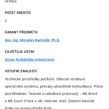
čeština
POČET KREDITŮ
2
GARANT PŘEDMĚTU
doc. Ing. Miroslav Bartošík, Ph.D.
ZAJIŠŤUJE ÚSTAV
Ústav fyzikálního inženýrství
VSTUPNÍ ZNALOSTI
Technické prostředky počítače. Obecná struktura
operačního systému, principy uživatelské komunikace. Práce
pod Windows. Textové a tabulkové procesory – MS Word
a MS Excel. Práce v síti, Internet, mail. Znalosti klasické
fyziky na úrovni střední školy.