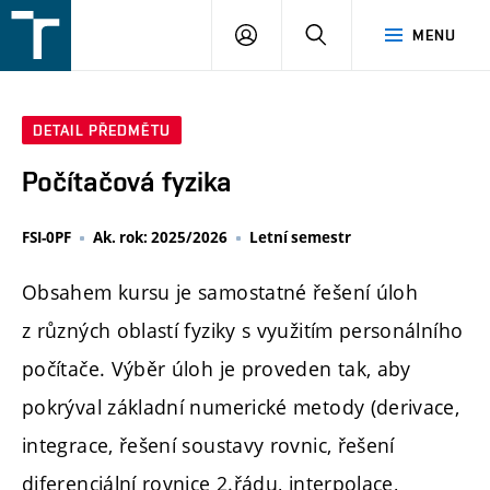
FSI
PŘIHLÁŠENÍ
HLEDAT
MENU
VUT
v
Brně
DETAIL PŘEDMĚTU
Počítačová fyzika
FSI-0PF
Ak. rok: 2025/2026
Letní semestr
Obsahem kursu je samostatné řešení úloh
z různých oblastí fyziky s využitím personálního
počítače. Výběr úloh je proveden tak, aby
pokrýval základní numerické metody (derivace,
integrace, řešení soustavy rovnic, řešení
diferenciální rovnice 2.řádu, interpolace,