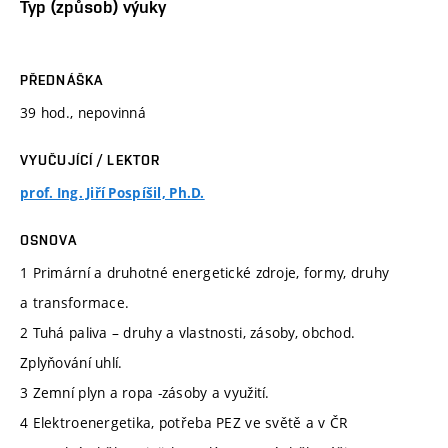
Typ (způsob) výuky
PŘEDNÁŠKA
39 hod., nepovinná
VYUČUJÍCÍ / LEKTOR
prof. Ing. Jiří Pospíšil, Ph.D.
OSNOVA
1 Primární a druhotné energetické zdroje, formy, druhy
a transformace.
2 Tuhá paliva – druhy a vlastnosti, zásoby, obchod.
Zplyňování uhlí.
3 Zemní plyn a ropa -zásoby a využití.
4 Elektroenergetika, potřeba PEZ ve světě a v ČR