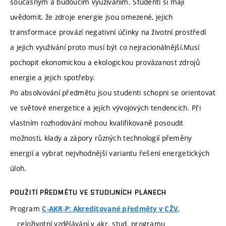
současným a budoucím využíváním. Studenti si mají
uvědomit, že zdroje energie jsou omezené, jejich
transformace provází negativní účinky na životní prostředí
a jejich využívání proto musí být co nejracionálnější.Musí
pochopit ekonomickou a ekologickou provázanost zdrojů
energie a jejich spotřeby.
Po absolvování předmětu jsou studenti schopni se orientovat
ve světové energetice a jejích vývojových tendencích. Při
vlastním rozhodování mohou kvalifikovaně posoudit
možnosti, klady a zápory různých technologií přeměny
energií a vybrat nejvhodnější variantu řešení energetických
úloh.
POUŽITÍ PŘEDMĚTU VE STUDIJNÍCH PLÁNECH
Program
,
C-AKR-P: Akreditované předměty v CŽV
celoživotní vzdělávání v akr. stud. programu