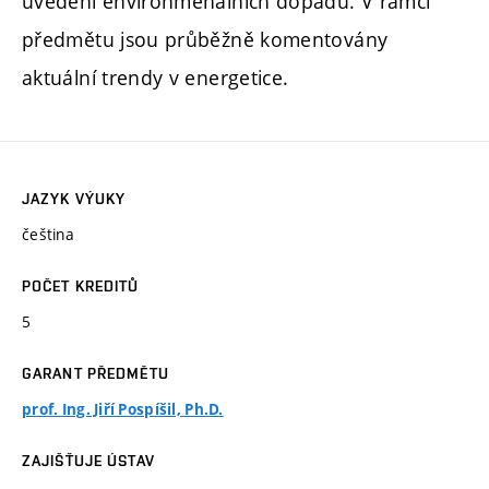
uvedení environmenálních dopadů. V rámci
předmětu jsou průběžně komentovány
aktuální trendy v energetice.
JAZYK VÝUKY
čeština
POČET KREDITŮ
5
GARANT PŘEDMĚTU
prof. Ing. Jiří Pospíšil, Ph.D.
ZAJIŠŤUJE ÚSTAV