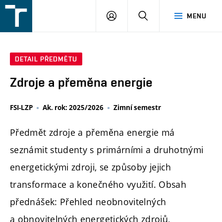
FSI
PŘIHLÁŠENÍ
HLEDAT
MENU
VUT
v
Brně
DETAIL PŘEDMĚTU
Zdroje a přeměna energie
FSI-LZP
Ak. rok: 2025/2026
Zimní semestr
Předmět zdroje a přeměna energie má
seznámit studenty s primárními a druhotnými
energetickými zdroji, se způsoby jejich
transformace a konečného využití. Obsah
přednášek: Přehled neobnovitelných
a obnovitelných energetických zdrojů,