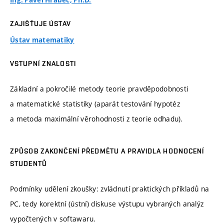
Ing. Pavel Hrabec, Ph.D.
ZAJIŠŤUJE ÚSTAV
Ústav matematiky
VSTUPNÍ ZNALOSTI
Základní a pokročilé metody teorie pravděpodobnosti
a matematické statistiky (aparát testování hypotéz
a metoda maximální věrohodnosti z teorie odhadu).
ZPŮSOB ZAKONČENÍ PŘEDMĚTU A PRAVIDLA HODNOCENÍ
STUDENTŮ
Podmínky udělení zkoušky: zvládnutí praktických příkladů na
PC, tedy korektní (ústní) diskuse výstupu vybraných analýz
vypočtených v softawaru.