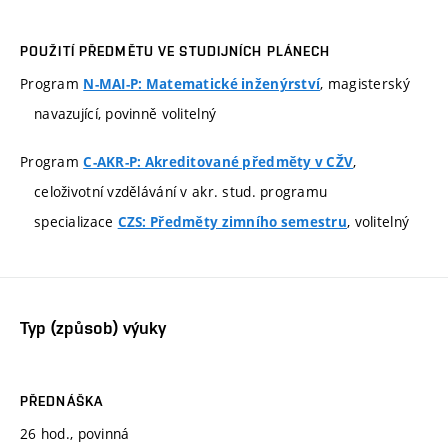
POUŽITÍ PŘEDMĚTU VE STUDIJNÍCH PLÁNECH
Program
, magisterský
N-MAI-P: Matematické inženýrství
navazující, povinně volitelný
Program
,
C-AKR-P: Akreditované předměty v CŽV
celoživotní vzdělávání v akr. stud. programu
specializace
, volitelný
CZS: Předměty zimního semestru
Typ (způsob) výuky
PŘEDNÁŠKA
26 hod., povinná