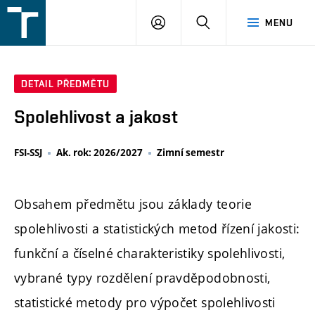
FSI
PŘIHLÁŠENÍ
HLEDAT
MENU
VUT
v
Brně
DETAIL PŘEDMĚTU
Spolehlivost a jakost
FSI-SSJ
Ak. rok: 2026/2027
Zimní semestr
Obsahem předmětu jsou základy teorie
spolehlivosti a statistických metod řízení jakosti:
funkční a číselné charakteristiky spolehlivosti,
vybrané typy rozdělení pravděpodobnosti,
statistické metody pro výpočet spolehlivosti