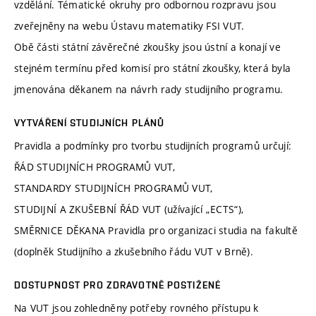
vzdělání. Tématické okruhy pro odbornou rozpravu jsou
zveřejněny na webu Ústavu matematiky FSI VUT.
Obě části státní závěrečné zkoušky jsou ústní a konají ve
stejném termínu před komisí pro státní zkoušky, která byla
jmenována děkanem na návrh rady studijního programu.
VYTVÁŘENÍ STUDIJNÍCH PLÁNŮ
Pravidla a podmínky pro tvorbu studijních programů určují:
ŘÁD STUDIJNÍCH PROGRAMŮ VUT,
STANDARDY STUDIJNÍCH PROGRAMŮ VUT,
STUDIJNÍ A ZKUŠEBNÍ ŘÁD VUT (užívající „ECTS“),
SMĚRNICE DĚKANA Pravidla pro organizaci studia na fakultě
(doplněk Studijního a zkušebního řádu VUT v Brně).
DOSTUPNOST PRO ZDRAVOTNĚ POSTIŽENÉ
Na VUT jsou zohledněny potřeby rovného přístupu k