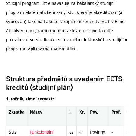
Studijní program úzce navazuje na bakalářský studijní
program Matematické inženýrství, který je akreditován (a
vyučován) také na Fakultě strojního inženýrství VUT v Brně.
Absolventi programu mohou taktéž na stejné fakultě
pokračovat ve studiu akreditovaného doktorského studijního
programu Aplikovaná matematika.
Struktura předmětů s uvedením ECTS
kreditů (studijní plán)
1. ročník, zimní semestr
Zkratka
Název
J.
Kr.
Pov.
Prof.
Uk.
SU2
Funkcionální
cs
4
Povinný
-
zá,zk