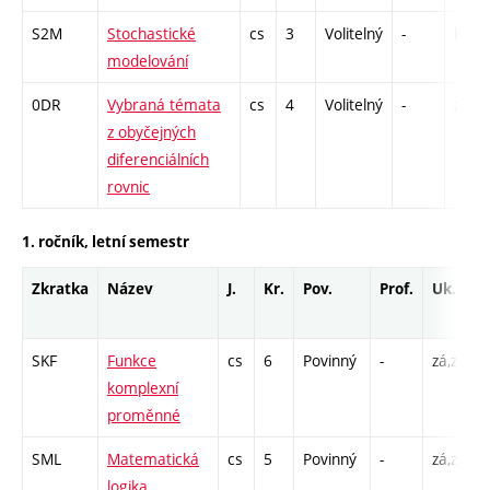
S2M
Stochastické
cs
3
Volitelný
-
kl
modelování
0DR
Vybraná témata
cs
4
Volitelný
-
zá,zk
z obyčejných
diferenciálních
rovnic
1. ročník, letní semestr
Zkratka
Název
J.
Kr.
Pov.
Prof.
Uk.
SKF
Funkce
cs
6
Povinný
-
zá,zk
P
komplexní
proměnné
SML
Matematická
cs
5
Povinný
-
zá,zk
P
logika