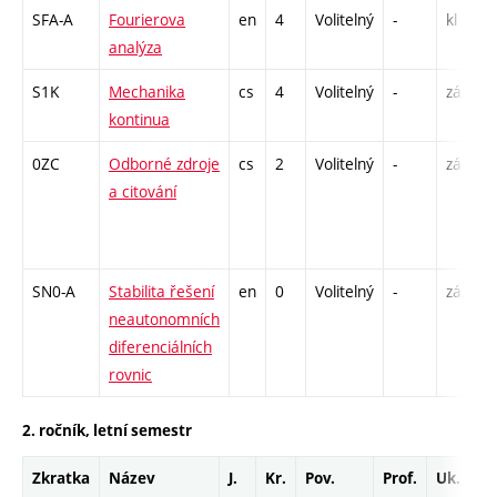
SFA-A
Fourierova
en
4
Volitelný
-
kl
analýza
S1K
Mechanika
cs
4
Volitelný
-
zá,zk
kontinua
0ZC
Odborné zdroje
cs
2
Volitelný
-
zá
a citování
SN0-A
Stabilita řešení
en
0
Volitelný
-
zá,zk
neautonomních
diferenciálních
rovnic
2. ročník, letní semestr
Zkratka
Název
J.
Kr.
Pov.
Prof.
Uk.
Ho