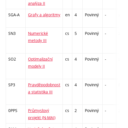
analýza II
SGA-A
Grafy a algoritmy
en
4
Povinný
-
zá,zk
SN3
Numerické
cs
5
Povinný
-
zá,zk
metody III
SO2
Optimalizační
cs
4
Povinný
-
zá,zk
modely II
SP3
Pravděpodobnost
cs
4
Povinný
-
kl
a statistika III
0PPS
Průmyslový
cs
2
Povinný
-
zá
projekt (N-MAI)