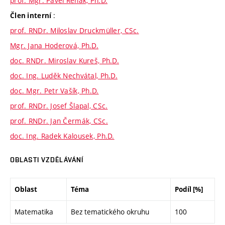
prof. Mgr. Pavel Řehák, Ph.D.
:
Člen interní
prof. RNDr. Miloslav Druckmüller, CSc.
Mgr. Jana Hoderová, Ph.D.
doc. RNDr. Miroslav Kureš, Ph.D.
doc. Ing. Luděk Nechvátal, Ph.D.
doc. Mgr. Petr Vašík, Ph.D.
prof. RNDr. Josef Šlapal, CSc.
prof. RNDr. Jan Čermák, CSc.
doc. Ing. Radek Kalousek, Ph.D.
OBLASTI VZDĚLÁVÁNÍ
Oblast
Téma
Podíl [%]
Matematika
Bez tematického okruhu
100