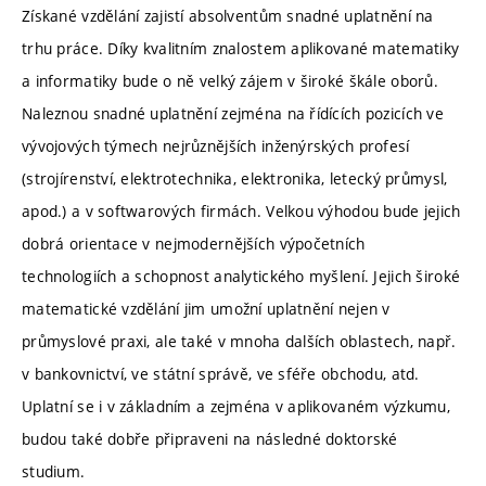
Získané vzdělání zajistí absolventům snadné uplatnění na
trhu práce. Díky kvalitním znalostem aplikované matematiky
a informatiky bude o ně velký zájem v široké škále oborů.
Naleznou snadné uplatnění zejména na řídících pozicích ve
vývojových týmech nejrůznějších inženýrských profesí
(strojírenství, elektrotechnika, elektronika, letecký průmysl,
apod.) a v softwarových firmách. Velkou výhodou bude jejich
dobrá orientace v nejmodernějších výpočetních
technologiích a schopnost analytického myšlení. Jejich široké
matematické vzdělání jim umožní uplatnění nejen v
průmyslové praxi, ale také v mnoha dalších oblastech, např.
v bankovnictví, ve státní správě, ve sféře obchodu, atd.
Uplatní se i v základním a zejména v aplikovaném výzkumu,
budou také dobře připraveni na následné doktorské
studium.