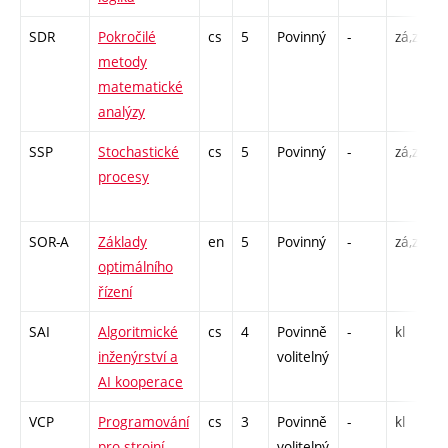
SDR
Pokročilé
cs
5
Povinný
-
zá,zk
P
metody
matematické
analýzy
SSP
Stochastické
cs
5
Povinný
-
zá,zk
P
procesy
SOR-A
Základy
en
5
Povinný
-
zá,zk
P
optimálního
řízení
SAI
Algoritmické
cs
4
Povinně
-
kl
P
inženýrství a
volitelný
AI kooperace
VCP
Programování
cs
3
Povinně
-
kl
P
pro strojní
volitelný