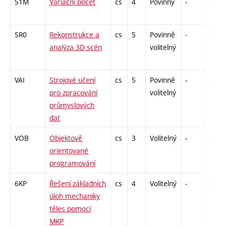
S1M
Variační počet
cs
4
Povinný
-
kl
SR0
Rekonstrukce a
cs
5
Povinně
-
kl
analýza 3D scén
volitelný
VAI
Strojové učení
cs
5
Povinně
-
zá,zk
pro zpracování
volitelný
průmyslových
dat
VOB
Objektově
cs
3
Volitelný
-
kl
orientované
programování
6KP
Řešení základních
cs
4
Volitelný
-
kl
úloh mechaniky
těles pomocí
MKP