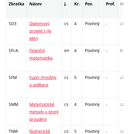
Zkratka
Název
J.
Kr.
Pov.
Prof.
Uk.
SD3
Diplomový
cs
4
Povinný
-
zá
projekt I (N-
MAI)
SFI-A
Finanční
en
4
Povinný
-
kl
matematika
SFM
Fuzzy množiny
cs
5
Povinný
-
zá,zk
a aplikace
SMM
Matematické
cs
4
Povinný
-
zá,zk
metody v teorii
proudění
TNM
Numerické
cs
5
Povinný
-
zá,zk