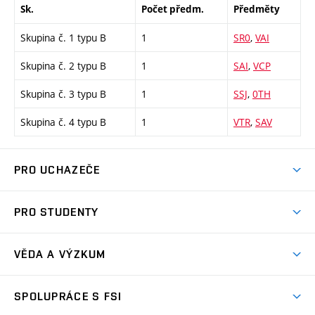
Sk.
Počet předm.
Předměty
Skupina č. 1 typu B
1
SR0
,
VAI
Skupina č. 2 typu B
1
SAI
,
VCP
Skupina č. 3 typu B
1
SSJ
,
0TH
Skupina č. 4 typu B
1
VTR
,
SAV
PRO UCHAZEČE
Studuj strojní inženýrství
PRO STUDENTY
Nabídka studia
Předměty
Ambasadoři studia
VĚDA A VÝZKUM
Studijní programy
Přijímačky
Věda a výzkum na FSI
Studijní předpisy
SPOLUPRÁCE S FSI
Zápisy
Úspěchy výzkumu