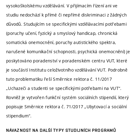
vysokoškolskému vzdělávání. V přijímacím řízení ani ve
studiu nedochází k přímé či nepřímé diskriminaci z žádných
důvodů. Studujícím se specifickými vzdělávacími potřebami
(poruchy učení, fyzický a smyslový handicap, chronická
somatická onemocnění, poruchy autistického spektra,
narušené komunikační schopnosti, psychická onemocnění) je
poskytováno poradenství v poradenském centru VUT, které
je součástí Institutu celoživotního vzdělávání VUT. Podrobně
tuto problematiku řeší Směrnice rektora č. 11/2017
„Uchazeči a studenti se specifickými potřebami na VUT“.
Rovněž je vytvořen funkční systém sociálních stipendií, který
popisuje Směrnice rektora č. 71/2017 „Ubytovací a sociální
stipendium“.
NÁVAZNOST NA DALŠÍ TYPY STUDIJNÍCH PROGRAMŮ