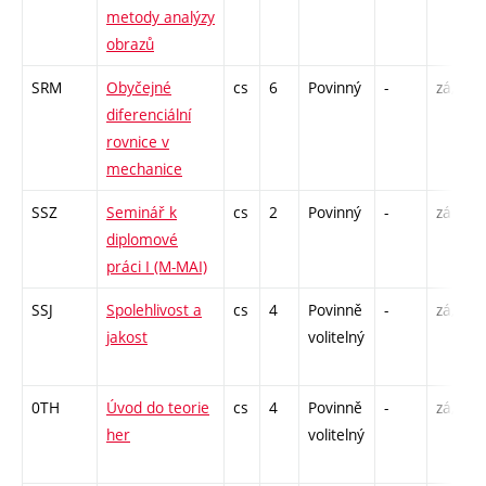
metody analýzy
obrazů
SRM
Obyčejné
cs
6
Povinný
-
zá,zk
diferenciální
rovnice v
mechanice
SSZ
Seminář k
cs
2
Povinný
-
zá
diplomové
práci I (M-MAI)
SSJ
Spolehlivost a
cs
4
Povinně
-
zá,zk
jakost
volitelný
0TH
Úvod do teorie
cs
4
Povinně
-
zá,zk
her
volitelný