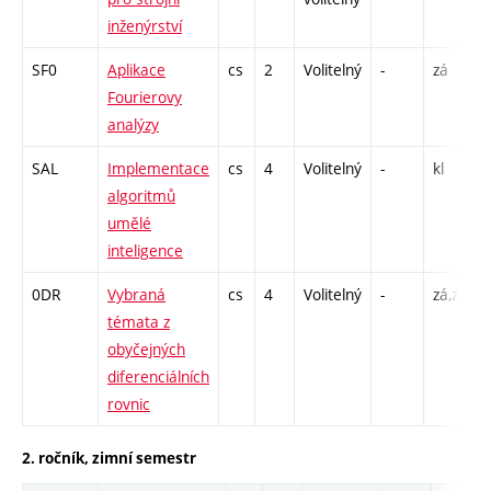
inženýrství
SF0
Aplikace
cs
2
Volitelný
-
zá
P
Fourierovy
analýzy
SAL
Implementace
cs
4
Volitelný
-
kl
P
algoritmů
umělé
inteligence
0DR
Vybraná
cs
4
Volitelný
-
zá,zk
P
témata z
obyčejných
diferenciálních
rovnic
2. ročník, zimní semestr