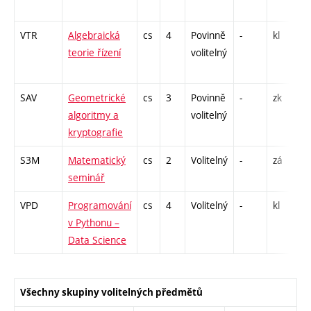
26
VTR
Algebraická
cs
4
Povinně
-
kl
P 
teorie řízení
volitelný
SAV
Geometrické
cs
3
Povinně
-
zk
P 
algoritmy a
volitelný
kryptografie
S3M
Matematický
cs
2
Volitelný
-
zá
C1
seminář
VPD
Programování
cs
4
Volitelný
-
kl
P 
v Pythonu –
CP
Data Science
26
Všechny skupiny volitelných předmětů