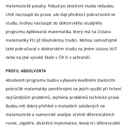
matematické povahy. Pokud po skončení studia nebudou
chtít nastoupit do praxe, ale dají přednost pokračování ve
studiu, mohou nastoupit do doktorského studijního
programu Aplikovaná matematika, který má na Ústavu
matematiky FSI již dlouholetou tradici. Mohou samozřejmě
také pokračovat v doktorském studiu na jiném ústavu VUT
nebo na jiné vysoké škole v ČR či v zahraničí.
PROFIL ABSOLVENTA
Absolventi programu budou vybaveni kvalitními znalostmi
pokročilé matematiky zaměřenými na jejich využití při řešení
nejrůznějších problémů, zejména problémů technické praxe.
Budou mít dobrý přehled o metodách založených na
matematické a numerické analýze včetně diferenciálních
rovnic, algebře, diskrétní matematice, lineární i diferenciální