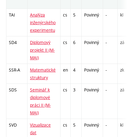
ro
TAI
Analýza
cs
5
Povinný
-
kl
P 
inženýrského
CP
experimentu
13
SD4
Diplomový
cs
6
Povinný
-
zá
VD
projekt II (M-
91
MAI)
SSR-A
Matematické
en
4
Povinný
-
zk
P 
struktury
SDS
Seminář k
cs
3
Povinný
-
zá
C1
diplomové
práci II (M-
MAI)
SVD
Vizualizace
cs
5
Povinný
-
kl
P 
dat
CP