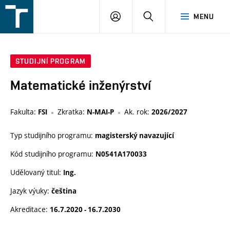
FSI
PŘIHLÁŠENÍ
HLEDAT
MENU
VUT
v
Brně
STUDIJNÍ PROGRAM
Matematické inženýrství
Fakulta:
Zkratka:
Ak. rok:
FSI
N-MAI-P
2026/2027
Typ studijního programu:
magisterský navazující
Kód studijního programu:
N0541A170033
Udělovaný titul:
Ing.
Jazyk výuky:
čeština
Akreditace:
16.7.2020 - 16.7.2030