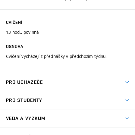
CVIČENÍ
13 hod., povinná
OSNOVA
Cvičení vycházejí z přednášky v předchozím týdnu.
PRO UCHAZEČE
Studuj strojní inženýrství
PRO STUDENTY
Nabídka studia
Předměty
Ambasadoři studia
VĚDA A VÝZKUM
Studijní programy
Přijímačky
Věda a výzkum na FSI
Studijní předpisy