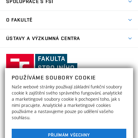
SPOLUPRÁCE S FSI
Zápisy
Úspěchy výzkumu
Časový plán studia
Často kladené dotazy
Firemní spolupráce
Oblasti výzkumu
O FAKULTĚ
Pro prváky
Dny otevřených dveří
Partnerství ve výzkumu
Centra výzkumu
Studium a stáže v zahraničí
Aktuality
Mobilní aplikace
Nejvýznamnější partneři
ÚSTAVY A VÝZKUMNÁ CENTRA
Podpora projektů
Odborná praxe
Kalendář akcí
Přípravné kurzy
Zahraniční spolupráce
Transfer znalostí
Studentské spolky a týmy
Ústav matematiky
ÚM
Ocenění a úspěchy
Celoživotní vzdělávání
Základní a střední školy
Fakulta
Projekty
Nabídky pro studenty
Absolventi
strojního
Zpracování osobních údajů uchazečů o studium
Služby fakulty
Ústav fyzikálního inženýrství
ÚFI
Výsledky
inženýrství,
Stipendia
Organizační struktura
POUŽÍVÁME SOUBORY COOKIE
Uznání/zkouška ČJ pro cizince
Vysoké
Ústav mechaniky těles, mechatroniky
HRS4R / HR Award
ÚMTMB
Poplatky za studium
Naše webové stránky používají základní funkční soubory
Děkanát
a biomechaniky
Uznání zahraničního vzdělání
učení
FAKULTA STROJNÍHO INŽENÝRSTVÍ
cookie k zajištění svého správného fungování, analytické
Open Science
Formuláře, šablony a příručky
technické
Areálová knihovna
a marketingové soubory cookie k pochopení toho, jak s
Kontakty
VYSOKÉ UČENÍ TECHNICKÉ V BRNĚ
Ústav materiálových věd a inženýrství
ÚMVI
v
nimi pracujete. Analytické a marketingové cookies
Studium bez bariér
Technická 2896/2
www.fme.vutbr.cz
Strojobchod
používáme a nastavujeme pouze po udělení vašeho
Brně
616 69 Brno
info@fme.vutbr.cz
Ústav konstruování
ÚK
souhlasu.
Sociální bezpečí
Informační tabule
Wellbeing
Strategie
Energetický ústav
EÚ
PŘIJÍMÁM VŠECHNY