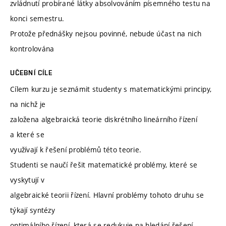
zvládnutí probírané látky absolvováním písemného testu na
konci semestru.
Protože přednášky nejsou povinné, nebude účast na nich
kontrolována
UČEBNÍ CÍLE
Cílem kurzu je seznámit studenty s matematickými principy,
na nichž je
založena algebraická teorie diskrétního lineárního řízení
a které se
využívají k řešení problémů této teorie.
Studenti se naučí řešit matematické problémy, které se
vyskytují v
algebraické teorii řízení. Hlavní problémy tohoto druhu se
týkají syntézy
optimálního řízení, která se redukuje na hledání řešení