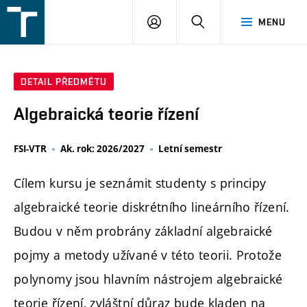
FSI
PŘIHLÁŠENÍ
HLEDAT
MENU
VUT
v
Brně
DETAIL PŘEDMĚTU
Algebraická teorie řízení
FSI-VTR
Ak. rok: 2026/2027
Letní semestr
Cílem kursu je seznámit studenty s principy
algebraické teorie diskrétního lineárního řízení.
Budou v něm probrány základní algebraické
pojmy a metody užívané v této teorii. Protože
polynomy jsou hlavním nástrojem algebraické
teorie řízení, zvláštní důraz bude kladen na