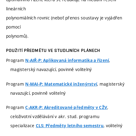
lineárních
polynomiálních rovnic (neboť přenos soustavy je vyjádřen
pomocí
polynomů).
POUŽITÍ PŘEDMĚTU VE STUDIJNÍCH PLÁNECH
Program
,
N-AIŘ-P: Aplikovaná informatika a řízení
magisterský navazující, povinně volitelný
Program
, magisterský
N-MAI-P: Matematické inženýrství
navazující, povinně volitelný
Program
,
C-AKR-P: Akreditované předměty v CŽV
celoživotní vzdělávání v akr. stud. programu
specializace
, volitelný
CLS: Předměty letního semestru