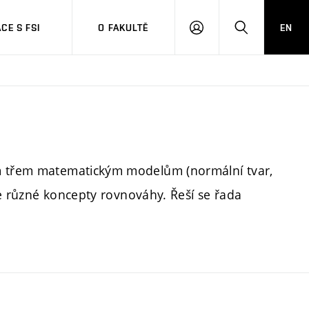
CE S FSI
O FAKULTĚ
EN
PŘIHLÁŠENÍ
HLEDAT
ým třem matematickým modelům (normální tvar,
 se různé koncepty rovnováhy. Řeší se řada