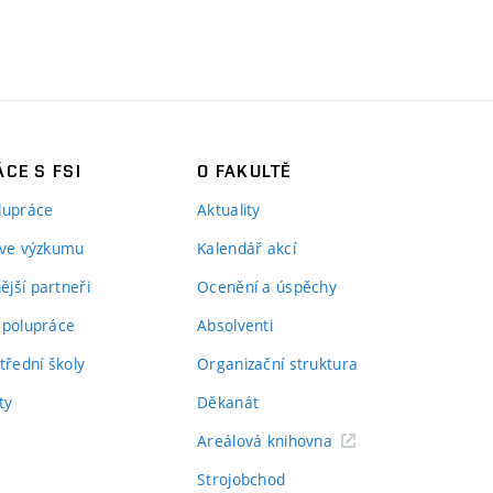
CE S FSI
O FAKULTĚ
lupráce
Aktuality
 ve výzkumu
Kalendář akcí
jší partneři
Ocenění a úspěchy
spolupráce
Absolventi
třední školy
Organizační struktura
ty
Děkanát
Areálová knihovna
Strojobchod