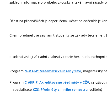
základní informace o průběhu zkoušky a také hlavní zásady týk
Účast na přednáškách je doporučená. Účast na cvičeních je kon
Cílem předmětu je seznámit studenty se základy teorie her. D
Studenti získají základní znalosti z teorie her. Budou schopni
Program
, magisterský na
N-MAI-P: Matematické inženýrství
Program
, celoživot
C-AKR-P: Akreditované předměty v CŽV
specializace
, volitelný
CZS: Předměty zimního semestru