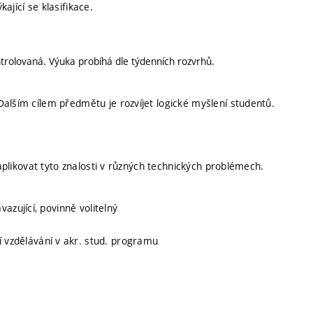
ající se klasifikace.
trolovaná. Výuka probíhá dle týdenních rozvrhů.
alším cílem předmětu je rozvíjet logické myšlení studentů.
 aplikovat tyto znalosti v různých technických problémech.
vazující, povinně volitelný
ní vzdělávání v akr. stud. programu