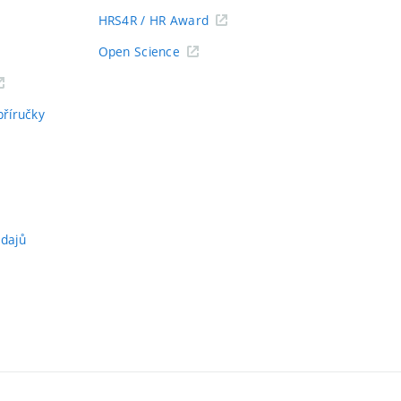
HRS4R / HR Award
Open Science
příručky
údajů