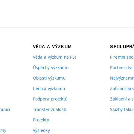
VĚDA A VÝZKUM
SPOLUPRÁ
Věda a výzkum na FSI
Firemní spo
Úspěchy výzkumu
Partnerství
Oblasti výzkumu
Nejvýznamně
Centra výzkumu
Zahraniční 
Podpora projektů
Základní a s
aničí
Transfer znalostí
Služby fakul
Projekty
týmy
Výsledky