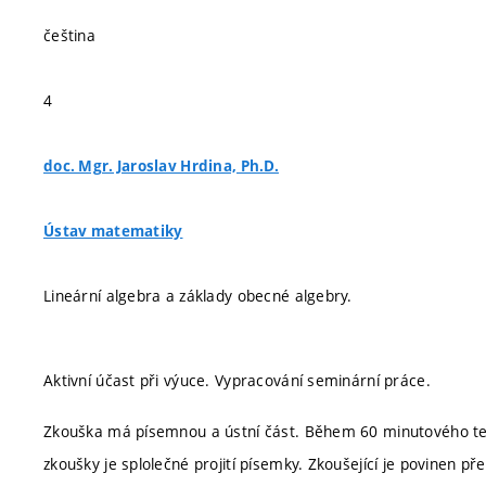
čeština
4
doc. Mgr. Jaroslav Hrdina, Ph.D.
Ústav matematiky
Lineární algebra a základy obecné algebry.
Aktivní účast při výuce. Vypracování seminární práce.
Zkouška má písemnou a ústní část. Během 60 minutového tes
zkoušky je splolečné projití písemky. Zkoušející je povinen 