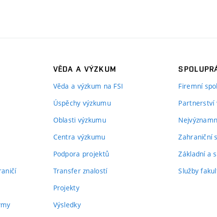
VĚDA A VÝZKUM
SPOLUPRÁ
Věda a výzkum na FSI
Firemní spo
Úspěchy výzkumu
Partnerství
Oblasti výzkumu
Nejvýznamně
Centra výzkumu
Zahraniční 
Podpora projektů
Základní a s
aničí
Transfer znalostí
Služby fakul
Projekty
týmy
Výsledky