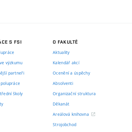
CE S FSI
O FAKULTĚ
lupráce
Aktuality
 ve výzkumu
Kalendář akcí
jší partneři
Ocenění a úspěchy
spolupráce
Absolventi
třední školy
Organizační struktura
ty
Děkanát
Areálová knihovna
Strojobchod