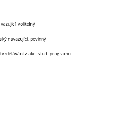
azující, volitelný
ský navazující, povinný
ní vzdělávání v akr. stud. programu