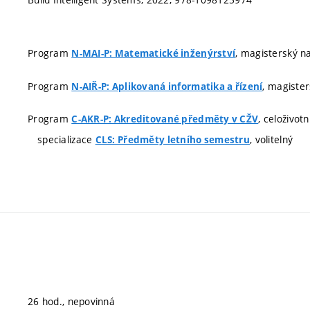
Program
, magisterský nav
N-MAI-P: Matematické inženýrství
Program
, magister
N-AIŘ-P: Aplikovaná informatika a řízení
Program
, celoživot
C-AKR-P: Akreditované předměty v CŽV
specializace
, volitelný
CLS: Předměty letního semestru
26 hod., nepovinná