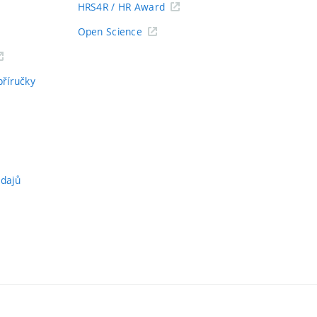
HRS4R / HR Award
Open Science
příručky
údajů