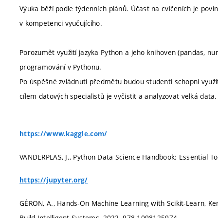
Výuka běží podle týdenních plánů. Účast na cvičeních je pov
v kompetenci vyučujícího.
Porozumět využití jazyka Python a jeho knihoven (pandas, nump
programování v Pythonu.
Po úspěšné zvládnutí předmětu budou studenti schopni využít
cílem datových specialistů je vyčistit a analyzovat velká data.
https://www.kaggle.com/
VANDERPLAS, J., Python Data Science Handbook: Essential To
https://jupyter.org/
GÉRON, A., Hands-On Machine Learning with Scikit-Learn, Ker
Build Intelligent Systems, 2022, 978-1098125974