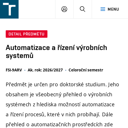
FSI
PŘIHLÁŠENÍ
HLEDAT
MENU
VUT
v
Brně
DETAIL PŘEDMĚTU
Automatizace a řízení výrobních
systemů
FSI-9ARV
Ak. rok: 2026/2027
Celoroční semestr
Předmět je určen pro doktorské studium. Jeho
obsahem je všeobecný přehled o výrobních
systémech z hlediska možností automatizace
a řízení procesů, které v nich probíhají. Dále
přehled o automatizačních prostředcích zde