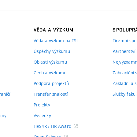
VĚDA A VÝZKUM
SPOLUPRÁ
Věda a výzkum na FSI
Firemní spo
Úspěchy výzkumu
Partnerství
Oblasti výzkumu
Nejvýznamně
Centra výzkumu
Zahraniční 
Podpora projektů
Základní a s
aničí
Transfer znalostí
Služby fakul
Projekty
týmy
Výsledky
HRS4R / HR Award
Open Science