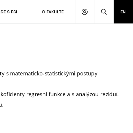
CE S FSI
O FAKULTĚ
EN
PŘIHLÁŠENÍ
HLEDAT
y s matematicko-statistickými postupy
oficienty regresní funkce a s analýzou reziduí.
u.