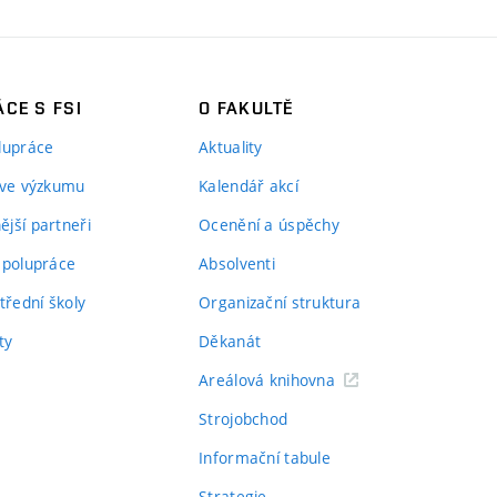
CE S FSI
O FAKULTĚ
lupráce
Aktuality
 ve výzkumu
Kalendář akcí
jší partneři
Ocenění a úspěchy
spolupráce
Absolventi
třední školy
Organizační struktura
ty
Děkanát
Areálová knihovna
Strojobchod
Informační tabule
Strategie