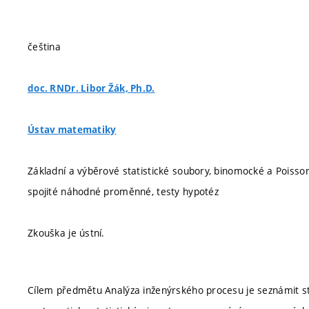
čeština
doc. RNDr. Libor Žák, Ph.D.
Ústav matematiky
Základní a výběrové statistické soubory, binomocké a Poisson
spojité náhodné proměnné, testy hypotéz
Zkouška je ústní.
Cílem předmětu Analýza inženýrského procesu je seznámit s