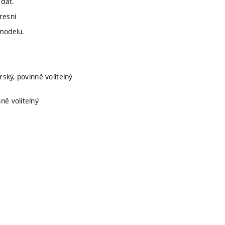
 dat.
resní
 modelu.
rský, povinně volitelný
nně volitelný