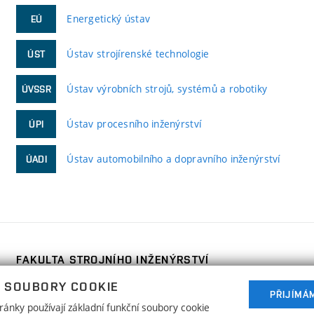
Energetický ústav
EÚ
Ústav strojírenské technologie
ÚST
Ústav výrobních strojů, systémů a robotiky
ÚVSSR
Ústav procesního inženýrství
ÚPI
Ústav automobilního a dopravního inženýrství
ÚADI
FAKULTA STROJNÍHO INŽENÝRSTVÍ
VYSOKÉ UČENÍ TECHNICKÉ V BRNĚ
 SOUBORY COOKIE
Technická 2896/2
PŘIJÍMÁ
www.fme.vutbr.cz
ánky používají základní funkční soubory cookie
616 69 Brno
info@fme.vutbr.cz