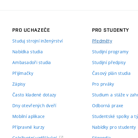
PRO UCHAZEČE
PRO STUDENTY
Studuj strojní inženýrství
Předměty
Nabídka studia
Studijní programy
Ambasadoři studia
Studijní předpisy
Přijímačky
Časový plán studia
Zápisy
Pro prváky
Často kladené dotazy
Studium a stáže v zahr
Dny otevřených dveří
Odborná praxe
Mobilní aplikace
Studentské spolky a 
Přípravné kurzy
Nabídky pro studenty
Celoživotní vzdělávání
Stipendia