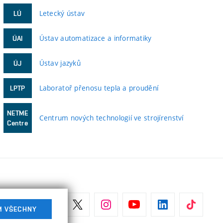
Letecký ústav
LÚ
Ústav automatizace a informatiky
ÚAI
Ústav jazyků
ÚJ
Laboratoř přenosu tepla a proudění
LPTP
NETME
Centrum nových technologií ve strojírenství
Centre
M VŠECHNY