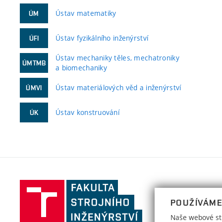
Ústav matematiky
ÚM
Ústav fyzikálního inženýrství
ÚFI
Ústav mechaniky těles, mechatroniky
ÚMTMB
a biomechaniky
Ústav materiálových věd a inženýrství
ÚMVI
Ústav konstruování
ÚK
Fakulta
strojního
POUŽÍVÁME
inženýrství,
Naše webové str