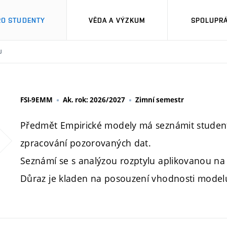
RO STUDENTY
VĚDA A VÝZKUM
SPOLUPRÁ
U
FSI-9EMM
Ak. rok: 2026/2027
Zimní semestr
Předmět Empirické modely má seznámit student
zpracování pozorovaných dat.
Seznámí se s analýzou rozptylu aplikovanou na k
Důraz je kladen na posouzení vhodnosti model