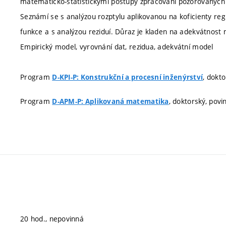
matematicko-statistickými postupy zpracování pozorovaných
Seznámí se s analýzou rozptylu aplikovanou na koficienty reg
funkce a s analýzou reziduí. Důraz je kladen na adekvátnost
Empirický model, vyrovnání dat, rezidua, adekvátní model
Program
, dokto
D-KPI-P: Konstrukční a procesní inženýrství
Program
, doktorský, povi
D-APM-P: Aplikovaná matematika
20 hod., nepovinná