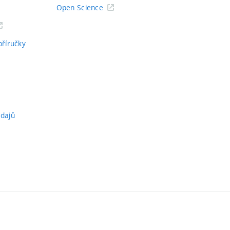
Open Science
příručky
údajů