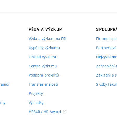
VĚDA A VÝZKUM
SPOLUPRÁ
Věda a výzkum na FSI
Firemní spo
Úspěchy výzkumu
Partnerství
Oblasti výzkumu
Nejvýznamně
Centra výzkumu
Zahraniční 
Podpora projektů
Základní a s
aničí
Transfer znalostí
Služby fakul
Projekty
týmy
Výsledky
HRS4R / HR Award