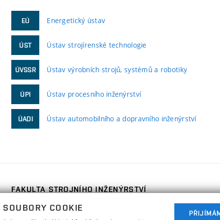
Energetický ústav
EÚ
Ústav strojírenské technologie
ÚST
Ústav výrobních strojů, systémů a robotiky
ÚVSSR
Ústav procesního inženýrství
ÚPI
Ústav automobilního a dopravního inženýrství
ÚADI
FAKULTA STROJNÍHO INŽENÝRSTVÍ
VYSOKÉ UČENÍ TECHNICKÉ V BRNĚ
 SOUBORY COOKIE
PŘIJÍMÁ
Technická 2896/2
www.fme.vutbr.cz