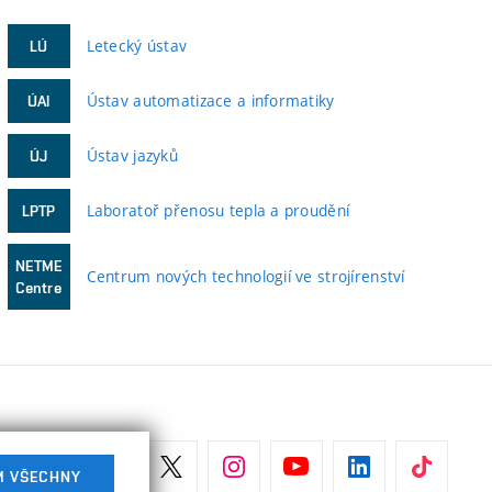
Letecký ústav
LÚ
Ústav automatizace a informatiky
ÚAI
Ústav jazyků
ÚJ
Laboratoř přenosu tepla a proudění
LPTP
NETME
Centrum nových technologií ve strojírenství
Centre
M VŠECHNY