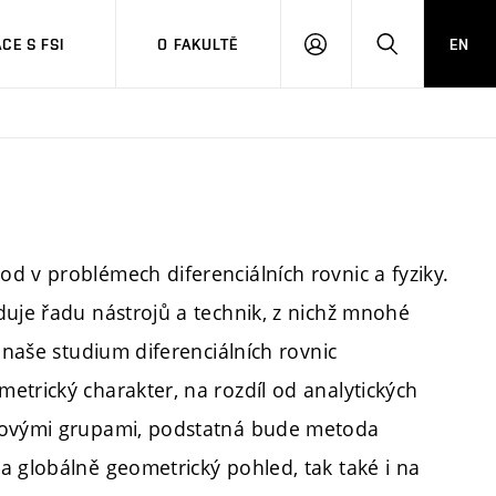
CE S FSI
O FAKULTĚ
EN
PŘIHLÁŠENÍ
HLEDAT
d v problémech diferenciálních rovnic a fyziky.
duje řadu nástrojů a technik, z nichž mnohé
 naše studium diferenciálních rovnic
etrický charakter, na rozdíl od analytických
ieovými grupami, podstatná bude metoda
a globálně geometrický pohled, tak také i na