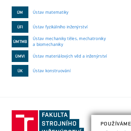
Ústav matematiky
ÚM
Ústav fyzikálního inženýrství
ÚFI
Ústav mechaniky těles, mechatroniky
ÚMTMB
a biomechaniky
Ústav materiálových věd a inženýrství
ÚMVI
Ústav konstruování
ÚK
Fakulta
strojního
POUŽÍVÁME
inženýrství,