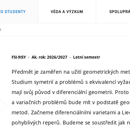
RO STUDENTY
VĚDA A VÝZKUM
SPOLUPRÁ
U
FSI-9ISY
Ak. rok: 2026/2027
Letní semestr
Předmět je zaměřen na užití geometrických meto
Studium symetrií a problémů s ekvivalencí vyža
mají svůj původ v diferenciální geometrii. Proto
a variačních problémů bude mít v podstatě geom
metod. Začneme diferenciálními varietami a L
pohyblivých reperů. Budeme se soustředit jak n