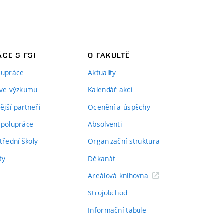
CE S FSI
O FAKULTĚ
lupráce
Aktuality
 ve výzkumu
Kalendář akcí
jší partneři
Ocenění a úspěchy
spolupráce
Absolventi
třední školy
Organizační struktura
ty
Děkanát
Areálová knihovna
Strojobchod
Informační tabule