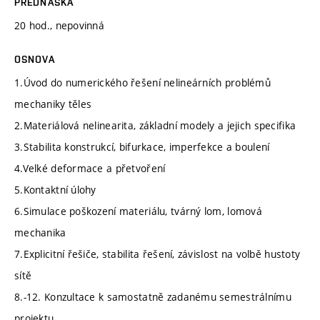
PŘEDNÁŠKA
20 hod., nepovinná
OSNOVA
1.Úvod do numerického řešení nelineárních problémů
mechaniky těles
2.Materiálová nelinearita, základní modely a jejich specifika
3.Stabilita konstrukcí, bifurkace, imperfekce a boulení
4.Velké deformace a přetvoření
5.Kontaktní úlohy
6.Simulace poškození materiálu, tvárný lom, lomová
mechanika
7.Explicitní řešiče, stabilita řešení, závislost na volbě hustoty
sítě
8.-12. Konzultace k samostatně zadanému semestrálnímu
projektu