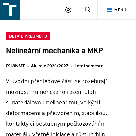
FSI
PŘIHLÁŠENÍ
HLEDAT
MENU
VUT
v
Brně
DETAIL PŘEDMĚTU
Nelineární mechanika a MKP
FSI-9NMT
Ak. rok: 2026/2027
Letní semestr
V úvodní přehledové části se rozebírají
možnosti numerického řešení úloh
s materiálovou nelinearitou, velkými
deformacemi a přetvořením, stabilitou,
kontakty či postupným poškozováním
materiálu včetně iniciace a růstu trhlin