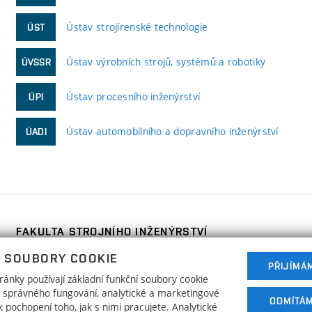
Ústav strojírenské technologie
ÚST
Ústav výrobních strojů, systémů a robotiky
ÚVSSR
Ústav procesního inženýrství
ÚPI
Ústav automobilního a dopravního inženýrství
ÚADI
FAKULTA STROJNÍHO INŽENÝRSTVÍ
VYSOKÉ UČENÍ TECHNICKÉ V BRNĚ
 SOUBORY COOKIE
Technická 2896/2
PŘIJÍMÁ
www.fme.vutbr.cz
ánky používají základní funkční soubory cookie
616 69 Brno
info@fme.vutbr.cz
ho správného fungování, analytické a marketingové
ODMÍTÁ
 pochopení toho, jak s nimi pracujete. Analytické