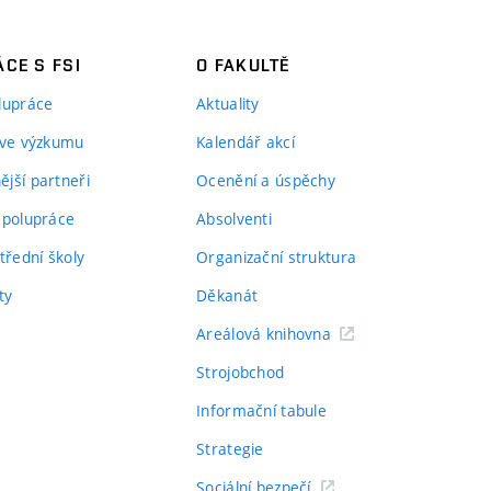
CE S FSI
O FAKULTĚ
lupráce
Aktuality
 ve výzkumu
Kalendář akcí
jší partneři
Ocenění a úspěchy
spolupráce
Absolventi
třední školy
Organizační struktura
ty
Děkanát
Areálová knihovna
Strojobchod
Informační tabule
Strategie
Sociální bezpečí