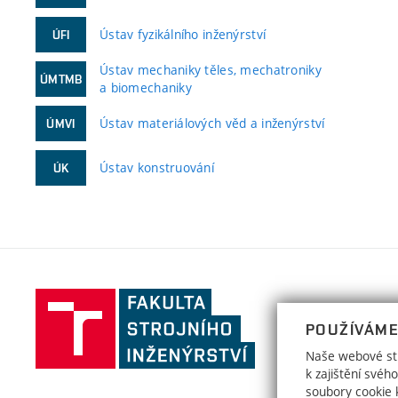
Ústav fyzikálního inženýrství
ÚFI
Ústav mechaniky těles, mechatroniky
ÚMTMB
a biomechaniky
Ústav materiálových věd a inženýrství
ÚMVI
Ústav konstruování
ÚK
Fakulta
strojního
POUŽÍVÁME
inženýrství,
Naše webové str
Vysoké
k zajištění své
učení
soubory cookie k