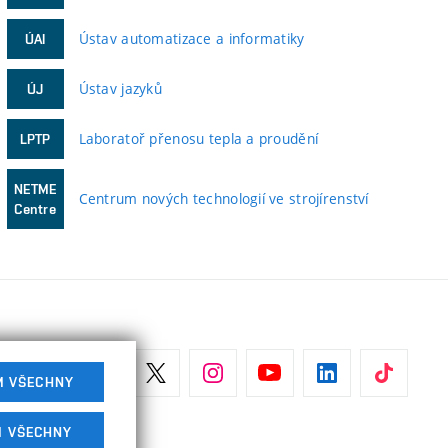
Ústav automatizace a informatiky
ÚAI
Ústav jazyků
ÚJ
Laboratoř přenosu tepla a proudění
LPTP
NETME
Centrum nových technologií ve strojírenství
Centre
M VŠECHNY
M VŠECHNY