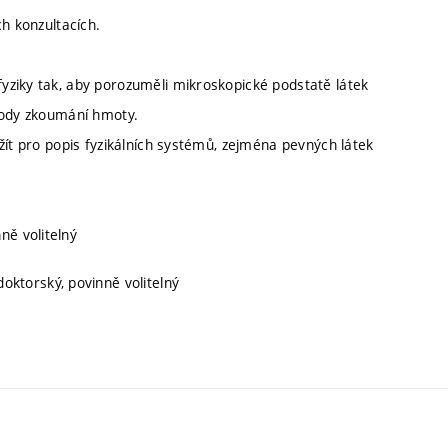
h konzultacích.
yziky tak, aby porozuměli mikroskopické podstatě látek
tody zkoumání hmoty.
žít pro popis fyzikálních systémů, zejména pevných látek
nně volitelný
 doktorský, povinně volitelný