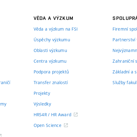
VĚDA A VÝZKUM
SPOLUPRÁ
Věda a výzkum na FSI
Firemní spo
Úspěchy výzkumu
Partnerství
Oblasti výzkumu
Nejvýznamně
Centra výzkumu
Zahraniční 
Podpora projektů
Základní a s
aničí
Transfer znalostí
Služby fakul
Projekty
týmy
Výsledky
HRS4R / HR Award
Open Science