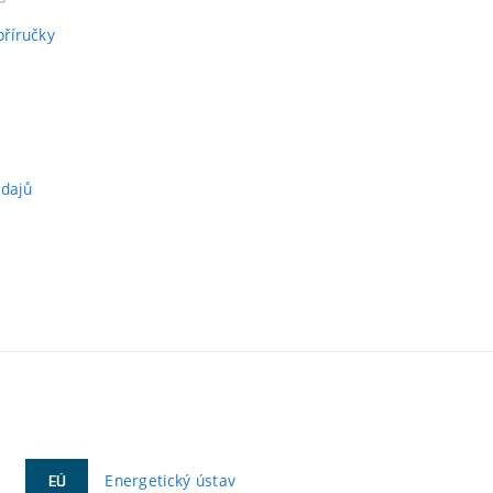
příručky
údajů
Energetický ústav
EÚ