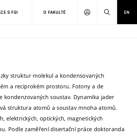
CE S FSI
O FAKULTĚ
EN
PŘIHLÁŠENÍ
HLEDAT
ázky struktur molekul a kondensovaných
lném a reciprokém prostoru. Fotony a de
zice kondenzovaných soustav. Dynamika jader
ová struktura atomů a soustav mnoha atomů.
h, elektrických, optických, magnetických
urou. Podle zaměření disertační práce doktoranda