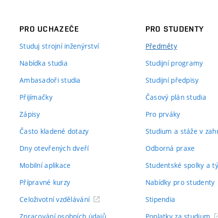
PRO UCHAZEČE
PRO STUDENTY
Studuj strojní inženýrství
Předměty
Nabídka studia
Studijní programy
Ambasadoři studia
Studijní předpisy
Přijímačky
Časový plán studia
Zápisy
Pro prváky
Často kladené dotazy
Studium a stáže v zahr
Dny otevřených dveří
Odborná praxe
Mobilní aplikace
Studentské spolky a 
Přípravné kurzy
Nabídky pro studenty
Celoživotní vzdělávání
Stipendia
Zpracování osobních údajů
Poplatky za studium