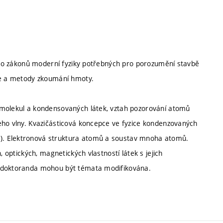
d do zákonů moderní fyziky potřebných pro porozumění stavbě
gie a metody zkoumání hmoty.
 molekul a kondensovaných látek, vztah pozorování atomů
eho vlny. Kvazičásticová koncepce ve fyzice kondenzovaných
). Elektronová struktura atomů a soustav mnoha atomů.
, optických, magnetických vlastností látek s jejich
e doktoranda mohou být témata modifikována.