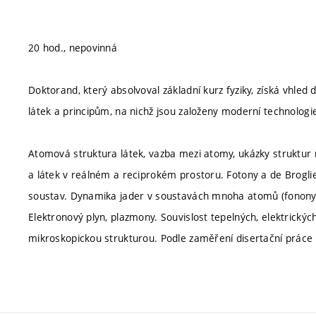
20 hod., nepovinná
Doktorand, který absolvoval základní kurz fyziky, získá vhle
látek a principům, na nichž jsou založeny moderní technolo
Atomová struktura látek, vazba mezi atomy, ukázky struktur
a látek v reálném a reciprokém prostoru. Fotony a de Brogli
soustav. Dynamika jader v soustavách mnoha atomů (fonony
Elektronový plyn, plazmony. Souvislost tepelných, elektrických
mikroskopickou strukturou. Podle zaměření disertační prác