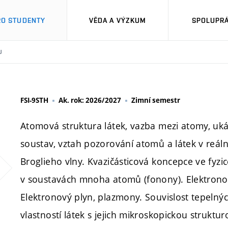
RO STUDENTY
VĚDA A VÝZKUM
SPOLUPRÁ
U
FSI-9STH
Ak. rok: 2026/2027
Zimní semestr
Atomová struktura látek, vazba mezi atomy, uk
soustav, vztah pozorování atomů a látek v reá
Broglieho vlny. Kvazičásticová koncepce ve fy
v soustavách mnoha atomů (fonony). Elektron
Elektronový plyn, plazmony. Souvislost tepelnýc
vlastností látek s jejich mikroskopickou strukt