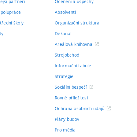
jší partneři
Ocenění a úspěchy
spolupráce
Absolventi
třední školy
Organizační struktura
ty
Děkanát
Areálová knihovna
Strojobchod
Informační tabule
Strategie
Sociální bezpečí
Rovné příležitosti
Ochrana osobních údajů
Plány budov
Pro média