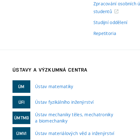
Zpracování osobních 
studentů
Studijní oddělení
Repetitoria
ÚSTAVY A VÝZKUMNÁ CENTRA
Ústav matematiky
ÚM
Ústav fyzikálního inženýrství
ÚFI
Ústav mechaniky těles, mechatroniky
ÚMTMB
a biomechaniky
Ústav materiálových věd a inženýrství
ÚMVI