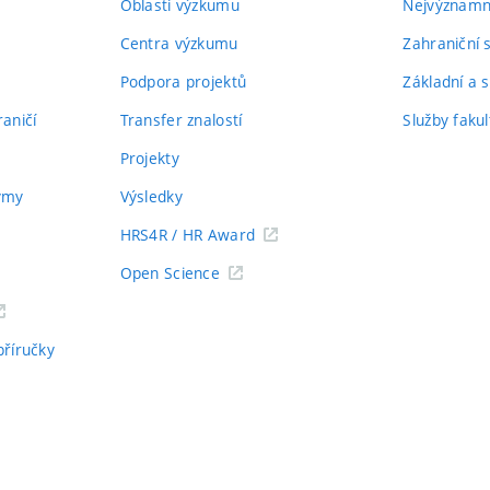
Oblasti výzkumu
Nejvýznamně
Centra výzkumu
Zahraniční 
Podpora projektů
Základní a s
aničí
Transfer znalostí
Služby fakul
Projekty
týmy
Výsledky
HRS4R / HR Award
Open Science
příručky