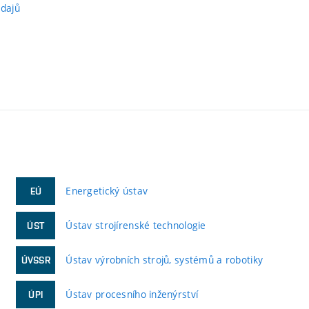
údajů
Energetický ústav
EÚ
Ústav strojírenské technologie
ÚST
Ústav výrobních strojů, systémů a robotiky
ÚVSSR
Ústav procesního inženýrství
ÚPI