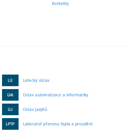
Kontakty
Letecký ústav
LÚ
Ústav automatizace a informatiky
ÚAI
Ústav jazyků
ÚJ
Laboratoř přenosu tepla a proudění
LPTP