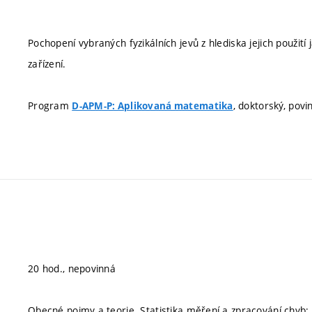
Pochopení vybraných fyzikálních jevů z hlediska jejich použit
zařízení.
Program
, doktorský, povi
D-APM-P: Aplikovaná matematika
20 hod., nepovinná
Obecné pojmy a teorie. Statistika měření a zpracování chyb: