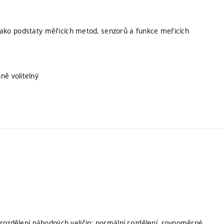
í jako podstaty měřicích metod, senzorů a funkce meřicích
nně volitelný
 rozdělení náhodných veličin: normální rozdělení, rovnoměrné