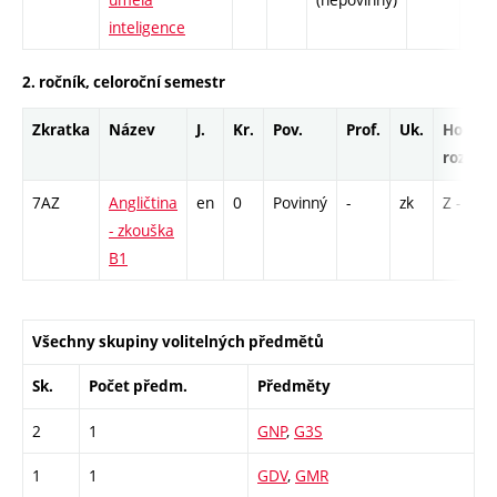
inteligence
2. ročník, celoroční semestr
Zkratka
Název
J.
Kr.
Pov.
Prof.
Uk.
Hod.
rozsah
7AZ
Angličtina
en
0
Povinný
-
zk
Z - 1
- zkouška
B1
Všechny skupiny volitelných předmětů
Sk.
Počet předm.
Předměty
2
1
GNP
,
G3S
1
1
GDV
,
GMR