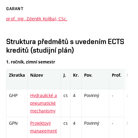
GARANT
prof. Ing. Zdeněk Kolíbal, CSc.
Struktura předmětů s uvedením ECTS
kreditů (studijní plán)
1. ročník, zimní semestr
Zkratka
Název
J.
Kr.
Pov.
Prof.
Uk.
GHP
Hydraulické a
cs
4
Povinný
-
zá,zk
pneumatické
mechanismy
GPN
Projektový
cs
4
Povinný
-
kl
management