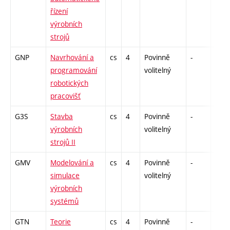
řízení
výrobních
strojů
GNP
Navrhování a
cs
4
Povinně
-
kl
programování
volitelný
robotických
pracovišť
G3S
Stavba
cs
4
Povinně
-
zk
výrobních
volitelný
strojů II
GMV
Modelování a
cs
4
Povinně
-
zá,z
simulace
volitelný
výrobních
systémů
GTN
Teorie
cs
4
Povinně
-
zá,z