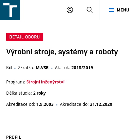
FSI
PŘIHLÁŠENÍ
HLEDAT
MENU
VUT
v
Brně
DETAIL OBORU
Výrobní stroje, systémy a roboty
FSI
Zkratka:
Ak. rok:
M-VSR
2018/2019
Program:
Strojní inženýrství
Délka studia:
2 roky
Akreditace od:
Akreditace do:
1.9.2003
31.12.2020
PROFIL