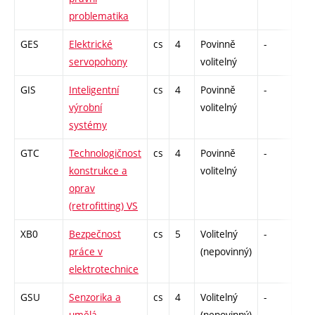
problematika
GES
Elektrické
cs
4
Povinně
-
zk
servopohony
volitelný
GIS
Inteligentní
cs
4
Povinně
-
zá,z
výrobní
volitelný
systémy
GTC
Technologičnost
cs
4
Povinně
-
zk
konstrukce a
volitelný
oprav
(retrofitting) VS
XB0
Bezpečnost
cs
5
Volitelný
-
zá,z
práce v
(nepovinný)
elektrotechnice
GSU
Senzorika a
cs
4
Volitelný
-
zk
umělá
(nepovinný)