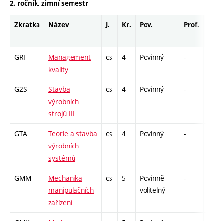
2. ročník, zimní semestr
Zkratka
Název
J.
Kr.
Pov.
Prof.
Uk.
GRI
Management
cs
4
Povinný
-
zá,z
kvality
G2S
Stavba
cs
4
Povinný
-
kl
výrobních
strojů III
GTA
Teorie a stavba
cs
4
Povinný
-
zá,z
výrobních
systémů
GMM
Mechanika
cs
5
Povinně
-
zá,z
manipulačních
volitelný
zařízení