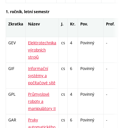
1. ročník, letní semestr
Zkratka
Název
J.
Kr.
Pov.
Prof.
Uk.
GEV
Elektrotechnika
cs
4
Povinný
-
zá,z
výrobních
strojů
GIF
Informační
cs
6
Povinný
-
zá,z
systémy a
počítačové sítě
GPL
Průmyslové
cs
4
Povinný
-
zk
roboty a
manipulátory II
GAR
Prvky
cs
6
Povinný
-
zá,z
automatického