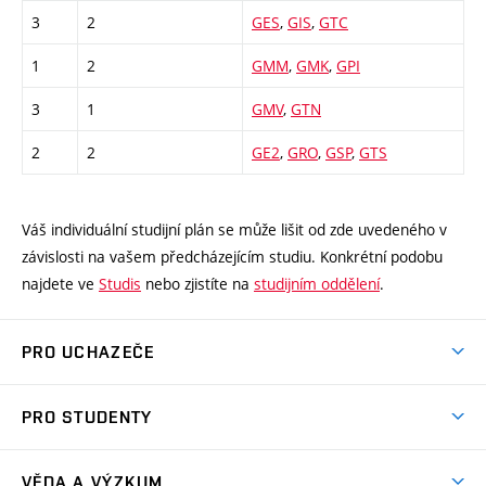
3
2
GES
,
GIS
,
GTC
1
2
GMM
,
GMK
,
GPI
3
1
GMV
,
GTN
2
2
GE2
,
GRO
,
GSP
,
GTS
Váš individuální studijní plán se může lišit od zde uvedeného v
závislosti na vašem předcházejícím studiu. Konkrétní podobu
najdete ve
Studis
nebo zjistíte na
studijním oddělení
.
PRO UCHAZEČE
Studuj strojní inženýrství
PRO STUDENTY
Nabídka studia
Předměty
Ambasadoři studia
VĚDA A VÝZKUM