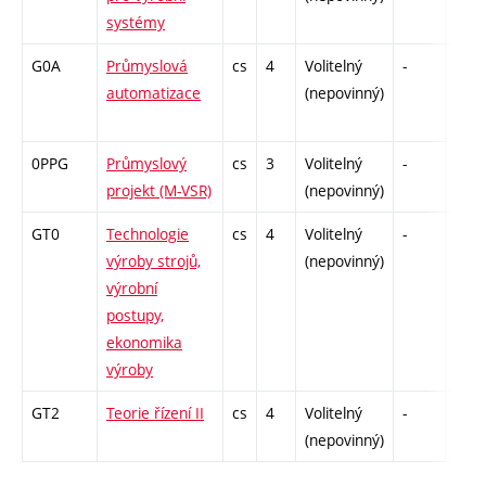
systémy
G0A
Průmyslová
cs
4
Volitelný
-
zá,z
automatizace
(nepovinný)
0PPG
Průmyslový
cs
3
Volitelný
-
kl
projekt (M-VSR)
(nepovinný)
GT0
Technologie
cs
4
Volitelný
-
zk
výroby strojů,
(nepovinný)
výrobní
postupy,
ekonomika
výroby
GT2
Teorie řízení II
cs
4
Volitelný
-
zk
(nepovinný)