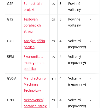
GSP
Semestrální
cs
5
Povinně
-
kl
projekt
volitelný
GTS
Testování
cs
5
Povinně
-
zá,z
obráběcích
volitelný
strojů
GA0
Analýza příčin
cs
4
Volitelný
-
zk
poruch
(nepovinný)
5EM
Ekonomika a
cs
4
Volitelný
-
kl
management
(nepovinný)
podniku
GV0-A
Manufacturing
en
4
Volitelný
-
zá,z
Machines
(nepovinný)
Technology
GN0
Nekonvenční
cs
4
Volitelný
-
zk
obráběcí stroje
(nepovinný)