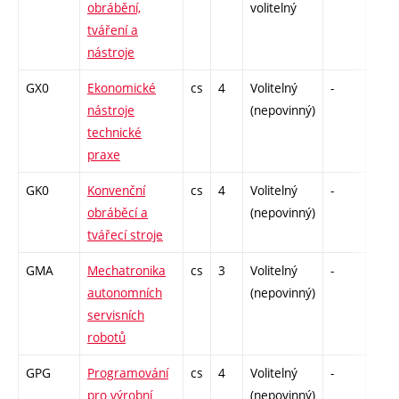
obrábění,
volitelný
tváření a
nástroje
GX0
Ekonomické
cs
4
Volitelný
-
zk
nástroje
(nepovinný)
technické
praxe
GK0
Konvenční
cs
4
Volitelný
-
zk
obráběcí a
(nepovinný)
tvářecí stroje
GMA
Mechatronika
cs
3
Volitelný
-
kl
autonomních
(nepovinný)
servisních
robotů
GPG
Programování
cs
4
Volitelný
-
kl
pro výrobní
(nepovinný)