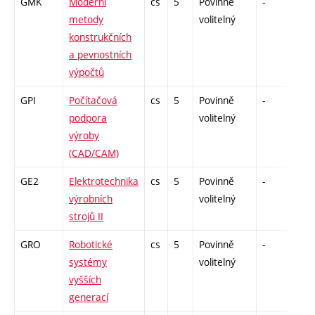
GMK
Moderní
cs
5
Povinně
-
kl
metody
volitelný
konstrukčních
a pevnostních
výpočtů
GPI
Počítačová
cs
5
Povinně
-
kl
podpora
volitelný
výroby
(CAD/CAM)
GE2
Elektrotechnika
cs
5
Povinně
-
zá,z
výrobních
volitelný
strojů II
GRO
Robotické
cs
5
Povinně
-
zk
systémy
volitelný
vyšších
generací