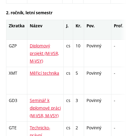
2. ročník, letní semestr
Zkratka
Název
J.
Kr.
Pov.
Prof.
Uk.
GZP
Diplomový
cs
10
Povinný
-
zá
projekt (M-VSR,
M-VSY)
XMT
Měřicí technika
cs
5
Povinný
-
zá,z
GD3
Seminář k
cs
3
Povinný
-
kl
diplomové práci
(M-VSR, M-VSY)
GTE
Technicko-
cs
2
Povinný
-
kl
právní