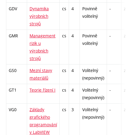
GDV
Dynamika
cs
4
Povinně
-
zá,zk
výrobních
volitelný
strojů
GMR
Management
cs
4
Povinně
-
zá,zk
rizik u
volitelný
výrobních
strojů
GS0
Mezní stavy
cs
4
Volitelný
-
zk
materiálů
(nepovinný)
GT1
Teorie řízení I
cs
4
Volitelný
-
zk
(nepovinný)
VG0
Základy
cs
3
Volitelný
-
zá
grafického
(nepovinný)
programování
v LabVIEW