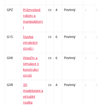
GPZ
Průmyslové
cs
4
Povinný
-
kl
roboty a
manipulátory
I
G1S
Stavba
cs
6
Povinný
-
zk
výrobních
strojů I
GVK
Výpočty a
cs
6
Povinný
-
zá,zk
simulace v
konstrukci
strojů
GVR
3D
cs
4
Povinný
-
kl
modelování a
virtuální
realita