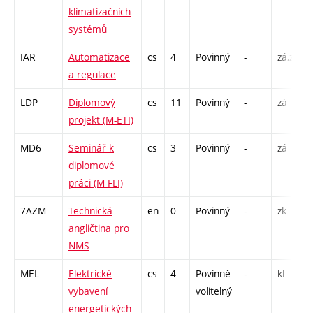
klimatizačních
systémů
IAR
Automatizace
cs
4
Povinný
-
zá,zk
a regulace
LDP
Diplomový
cs
11
Povinný
-
zá
projekt (M-ETI)
MD6
Seminář k
cs
3
Povinný
-
zá
diplomové
práci (M-FLI)
7AZM
Technická
en
0
Povinný
-
zk
angličtina pro
NMS
MEL
Elektrické
cs
4
Povinně
-
kl
vybavení
volitelný
energetických