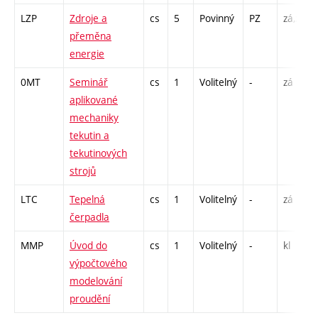
LZP
Zdroje a
cs
5
Povinný
PZ
zá,zk
přeměna
energie
0MT
Seminář
cs
1
Volitelný
-
zá
aplikované
mechaniky
tekutin a
tekutinových
strojů
LTC
Tepelná
cs
1
Volitelný
-
zá
čerpadla
MMP
Úvod do
cs
1
Volitelný
-
kl
výpočtového
modelování
proudění