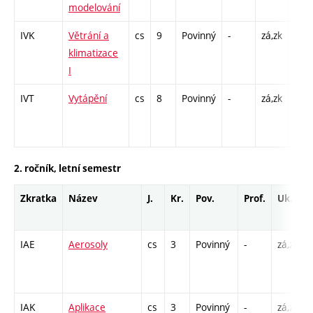
modelování
13
IVK
Větrání a
cs
9
Povinný
-
zá,zk
P - 
klimatizace
CPP 
I
26
IVT
Vytápění
cs
8
Povinný
-
zá,zk
P - 
CPP 
26
2. ročník, letní semestr
Zkratka
Název
J.
Kr.
Pov.
Prof.
Uk.
IAE
Aerosoly
cs
3
Povinný
-
zá,zk
IAK
Aplikace
cs
3
Povinný
-
zá,zk