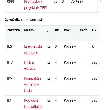
0PPI
Průmyslový
cs
3
Volitelný
-
kl
projekt (N-TEP)
2. ročník, zimní semestr
Zkratka
Název
J.
Kr.
Pov.
Prof.
Uk.
Hod
roz
IES
Energetické
cs
3
Povinný
-
kl
CPP 
simulace
39
IHV
Hluk a
cs
4
Povinný
-
zá,zk
P - 
vibrace
L - 
IKV
Kompaktní
cs
4
Povinný
-
zá,zk
P - 
výměníky
CPP 
tepla
13
IMT
Pokročilé
cs
4
Povinný
-
zá,zk
P - 
termofluidní
CPP 