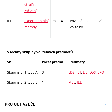
strojů a
zařízení
IEE
Experimentální
cs
4
Povinně
-
zá,zk
metody II
volitelný
Všechny skupiny volitelných předmětů
Sk.
Počet předm.
Předměty
Skupina č. 1 typu A
3
LDS
,
IET
,
LJE
,
LOS
,
LPO
Skupina č. 2 typu B
1
MEL
,
IEE
PRO UCHAZEČE