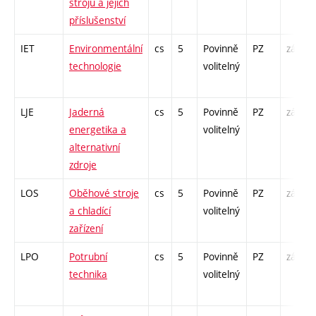
strojů a jejich
příslušenství
IET
Environmentální
cs
5
Povinně
PZ
zá,zk
technologie
volitelný
LJE
Jaderná
cs
5
Povinně
PZ
zá,zk
energetika a
volitelný
alternativní
zdroje
LOS
Oběhové stroje
cs
5
Povinně
PZ
zá,zk
a chladící
volitelný
zařízení
LPO
Potrubní
cs
5
Povinně
PZ
zá,zk
technika
volitelný