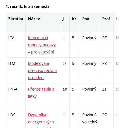
1. ročník, letní semestr
Zkratka
Název
J.
Kr.
Pov.
Prof.
Uk.
ICA
Informační
cs
5
Povinný
PZ
kl
modely budovy
– projektování
ITM
Modelování
cs
5
Povinný
PZ
kl
přenosu tepla a
proudění
IPT-A
Přenos tepla a
en
5
Povinný
ZT
zá,zk
látky
LDS
Dynamika
cs
5
Povinně
PZ
zá,zk
energetických
volitelný