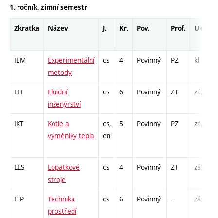
1. ročník, zimní semestr
Zkratka
Název
J.
Kr.
Pov.
Prof.
Uk.
IEM
Experimentální
cs
4
Povinný
PZ
kl
metody
LFI
Fluidní
cs
6
Povinný
ZT
zá,zk
inženýrství
IKT
Kotle a
cs,
5
Povinný
PZ
zá,zk
výměníky tepla
en
LLS
Lopatkové
cs
4
Povinný
ZT
zá,zk
stroje
ITP
Technika
cs
6
Povinný
-
zá,zk
prostředí