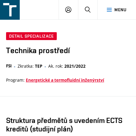
FSI
PŘIHLÁŠENÍ
HLEDAT
MENU
VUT
v
Brně
DETAIL SPECIALIZACE
Technika prostředí
FSI
Zkratka:
Ak. rok:
TEP
2021/2022
Program:
Energetické a termofluidní inženýrství
Struktura předmětů s uvedením ECTS
kreditů (studijní plán)