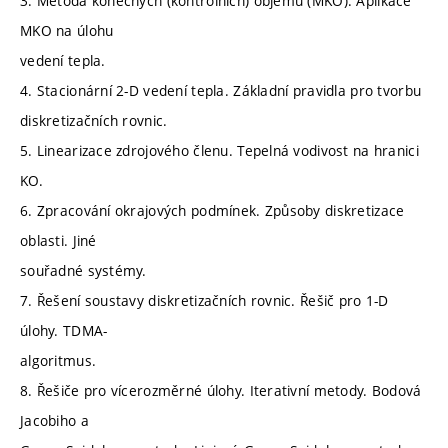
3. Metoda konečných (kontrolních) objemů (MKO). Aplikace
MKO na úlohu
vedení tepla.
4. Stacionární 2-D vedení tepla. Základní pravidla pro tvorbu
diskretizačních rovnic.
5. Linearizace zdrojového členu. Tepelná vodivost na hranici
KO.
6. Zpracování okrajových podmínek. Způsoby diskretizace
oblasti. Jiné
souřadné systémy.
7. Řešení soustavy diskretizačních rovnic. Řešič pro 1-D
úlohy. TDMA-
algoritmus.
8. Řešiče pro vícerozměrné úlohy. Iterativní metody. Bodová
Jacobiho a