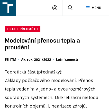
FSI
PŘIHLÁŠENÍ
HLEDAT
MENU
VUT
v
Brně
DETAIL PŘEDMĚTU
Modelování přenosu tepla a
proudění
FSI-ITM
Ak. rok: 2021/2022
Letní semestr
Teoretická část (přednášky):
Základy počítačového modelování. Přenos
tepla vedením v jedno- a dvourozměrových
souřadných systémech. Diskretizační metoda
kontrolních objemů. Linearizace zdrojů,