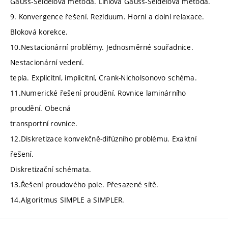
Gauss-Seidelova metoda. Liniová Gauss-Seidelova metoda.
9. Konvergence řešení. Reziduum. Horní a dolní relaxace.
Bloková korekce.
10.Nestacionární problémy. Jednosměrné souřadnice.
Nestacionární vedení.
tepla. Explicitní, implicitní, Crank-Nicholsonovo schéma.
11.Numerické řešení proudění. Rovnice laminárního
proudění. Obecná
transportní rovnice.
12.Diskretizace konvekčně-difúzního problému. Exaktní
řešení.
Diskretizační schémata.
13.Řešení proudového pole. Přesazené sítě.
14.Algoritmus SIMPLE a SIMPLER.