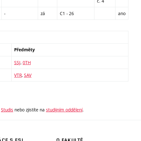
č. 4
-
zá
C1 - 26
ano
Předměty
SSJ
,
0TH
VTR
,
SAV
e
Studis
nebo zjistíte na
studijním oddělení
.
CE S FSI
O FAKULTĚ