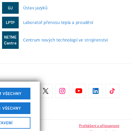
Ústav jazyků
ÚJ
Laboratoř přenosu tepla a proudění
LPTP
NETME
Centrum nových technologií ve strojírenství
Centre
M VŠECHNY
M VŠECHNY
TAVENÍ
Prohlášení o přístupnosti