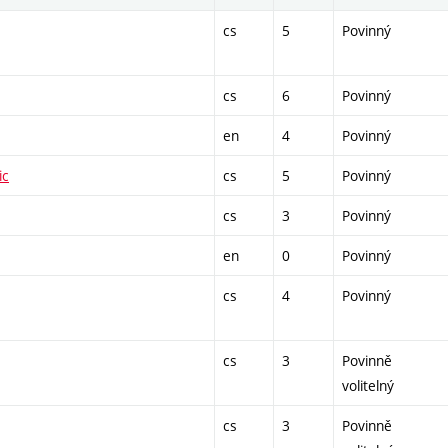
cs
5
Povinný
cs
6
Povinný
en
4
Povinný
ic
cs
5
Povinný
cs
3
Povinný
en
0
Povinný
cs
4
Povinný
cs
3
Povinně
volitelný
cs
3
Povinně