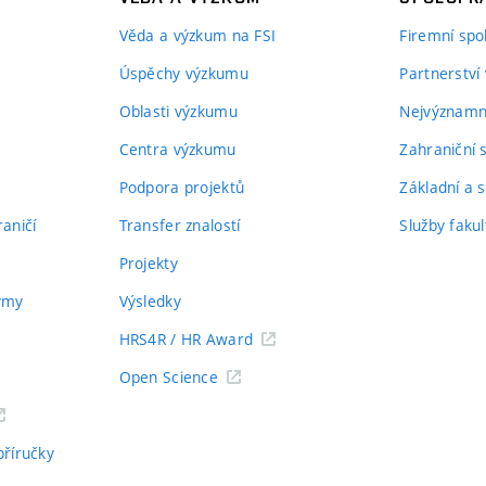
Věda a výzkum na FSI
Firemní spo
Úspěchy výzkumu
Partnerství
Oblasti výzkumu
Nejvýznamně
Centra výzkumu
Zahraniční 
Podpora projektů
Základní a s
aničí
Transfer znalostí
Služby fakul
Projekty
týmy
Výsledky
HRS4R / HR Award
Open Science
příručky