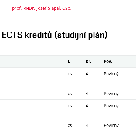
prof. RNDr. Josef Šlapal, CSc.
CTS kreditů (studijní plán)
J.
Kr.
Pov.
cs
4
Povinný
cs
4
Povinný
cs
4
Povinný
cs
4
Povinný