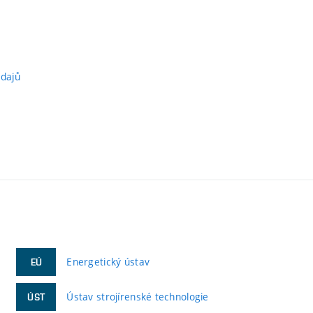
údajů
Energetický ústav
EÚ
Ústav strojírenské technologie
ÚST