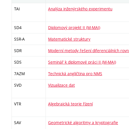
TAI
Analýza inženýrského experimentu
SD4
Diplomový projekt II (M-MAI)
SSR-A
Matematické struktury
SDR
Moderní metody řešení diferenciálních rovn
SDS
Seminář k diplomové práci II (M-MAI)
7AZM
Technická angličtina pro NMS
SVD
Vizualizace dat
VTR
Algebraická teorie řízení
SAV
Geometrické algoritmy a kryptografie