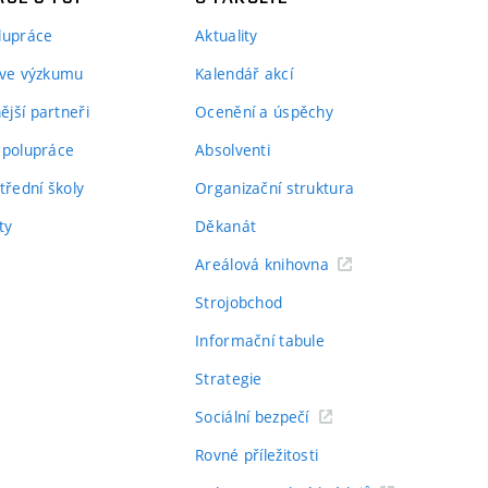
lupráce
Aktuality
 ve výzkumu
Kalendář akcí
jší partneři
Ocenění a úspěchy
spolupráce
Absolventi
třední školy
Organizační struktura
ty
Děkanát
Areálová knihovna
Strojobchod
Informační tabule
Strategie
Sociální bezpečí
Rovné příležitosti