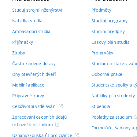
Studuj strojní inženýrství
Předměty
Nabídka studia
Studijní programy
Ambasadoři studia
Studijní předpisy
Přijímačky
Časový plán studia
Zápisy
Pro prváky
Často kladené dotazy
Studium a stáže v zahr
Dny otevřených dveří
Odborná praxe
Mobilní aplikace
Studentské spolky a 
Přípravné kurzy
Nabídky pro studenty
Celoživotní vzdělávání
Stipendia
Zpracování osobních údajů
Poplatky za studium
uchazečů o studium
Formuláře, šablony a 
Uznání/zkouška ČJ pro cizince