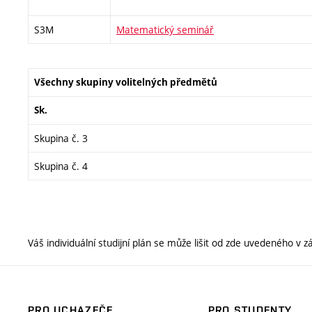
S3M
Matematický seminář
Všechny skupiny volitelných předmětů
Sk.
Skupina č. 3
Skupina č. 4
Váš individuální studijní plán se může lišit od zde uvedeného v
PRO UCHAZEČE
PRO STUDENTY