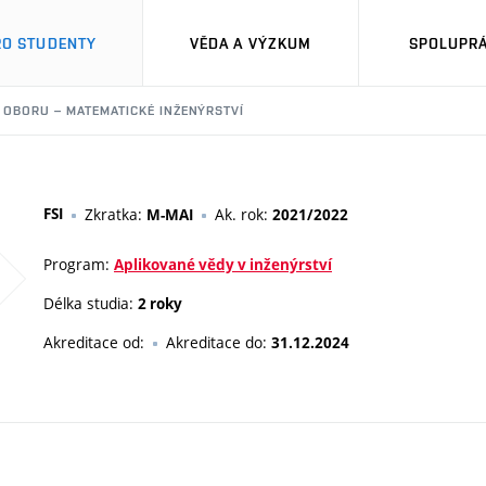
RO STUDENTY
VĚDA A VÝZKUM
SPOLUPRÁ
L OBORU – MATEMATICKÉ INŽENÝRSTVÍ
FSI
Zkratka:
Ak. rok:
M-MAI
2021/2022
Program:
Aplikované vědy v inženýrství
Délka studia:
2 roky
Akreditace od:
Akreditace do:
31.12.2024