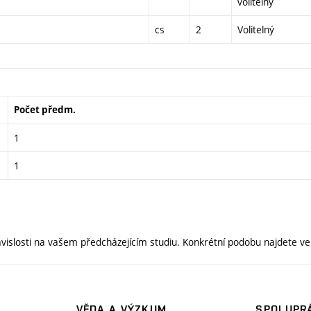
volitelný
cs
2
Volitelný
Počet předm.
1
1
 závislosti na vašem předcházejícím studiu. Konkrétní podobu najdete v
VĚDA A VÝZKUM
SPOLUPRÁ