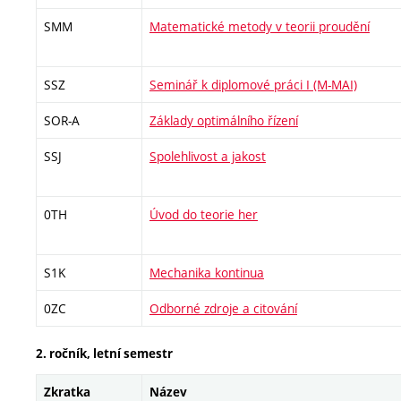
SMM
Matematické metody v teorii proudění
SSZ
Seminář k diplomové práci I (M-MAI)
SOR-A
Základy optimálního řízení
SSJ
Spolehlivost a jakost
0TH
Úvod do teorie her
S1K
Mechanika kontinua
0ZC
Odborné zdroje a citování
2. ročník, letní semestr
Zkratka
Název