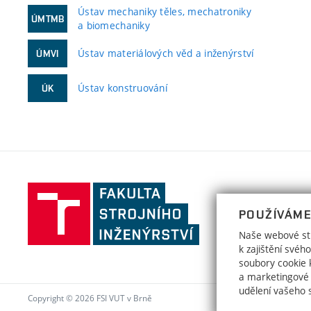
Ústav mechaniky těles, mechatroniky
ÚMTMB
a biomechaniky
Ústav materiálových věd a inženýrství
ÚMVI
Ústav konstruování
ÚK
Fakulta
strojního
POUŽÍVÁME
inženýrství,
Naše webové str
Vysoké
k zajištění své
učení
soubory cookie k
a marketingové
technické
udělení vašeho 
v
Copyright © 2026 FSI VUT v Brně