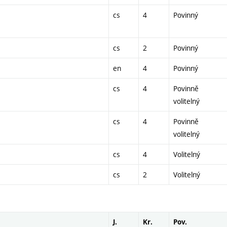
cs
4
Povinný
cs
2
Povinný
en
4
Povinný
cs
4
Povinně
volitelný
cs
4
Povinně
volitelný
cs
4
Volitelný
cs
2
Volitelný
J.
Kr.
Pov.