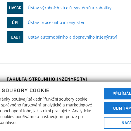
Ústav výrobních strojů, systémů a robotiky
ÚVSSR
Ústav procesního inženýrství
ÚPI
Ústav automobilního a dopravního inženýrství
ÚADI
FAKULTA STROJNÍHO INŽENÝRSTVÍ
VYSOKÉ UČENÍ TECHNICKÉ V BRNĚ
 SOUBORY COOKIE
Technická 2896/2
PŘIJÍMÁ
www.fme.vutbr.cz
ánky používají základní funkční soubory cookie
616 69 Brno
info@fme.vutbr.cz
ho správného fungování, analytické a marketingové
ODMÍTÁ
 pochopení toho, jak s nimi pracujete. Analytické
 cookies používáme a nastavujeme pouze po
souhlasu.
NAS