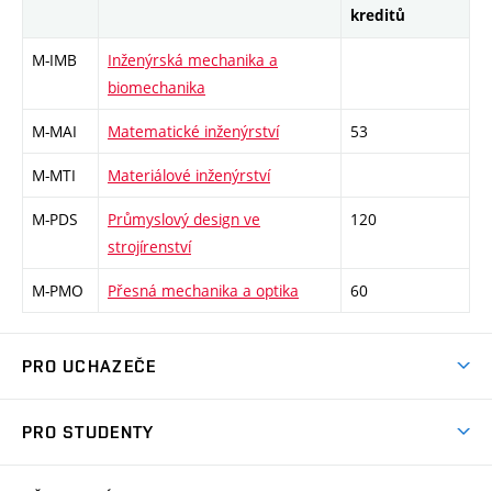
kreditů
M-IMB
Inženýrská mechanika a
biomechanika
M-MAI
Matematické inženýrství
53
M-MTI
Materiálové inženýrství
M-PDS
Průmyslový design ve
120
strojírenství
M-PMO
Přesná mechanika a optika
60
PRO UCHAZEČE
Studuj strojní inženýrství
PRO STUDENTY
Nabídka studia
Předměty
Ambasadoři studia