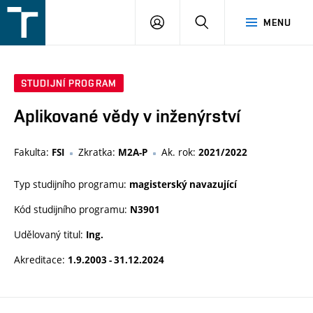
FSI
PŘIHLÁŠENÍ
HLEDAT
MENU
VUT
v
Brně
STUDIJNÍ PROGRAM
Aplikované vědy v inženýrství
Fakulta:
Zkratka:
Ak. rok:
FSI
M2A-P
2021/2022
Typ studijního programu:
magisterský navazující
Kód studijního programu:
N3901
Udělovaný titul:
Ing.
Akreditace:
1.9.2003 - 31.12.2024