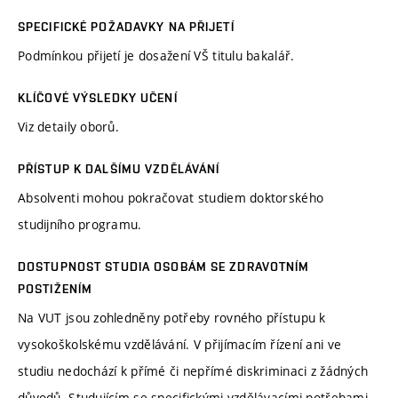
SPECIFICKÉ POŽADAVKY NA PŘIJETÍ
Podmínkou přijetí je dosažení VŠ titulu bakalář.
KLÍČOVÉ VÝSLEDKY UČENÍ
Viz detaily oborů.
PŘÍSTUP K DALŠÍMU VZDĚLÁVÁNÍ
Absolventi mohou pokračovat studiem doktorského
studijního programu.
DOSTUPNOST STUDIA OSOBÁM SE ZDRAVOTNÍM
POSTIŽENÍM
Na VUT jsou zohledněny potřeby rovného přístupu k
vysokoškolskému vzdělávání. V přijímacím řízení ani ve
studiu nedochází k přímé či nepřímé diskriminaci z žádných
důvodů. Studujícím se specifickými vzdělávacími potřebami