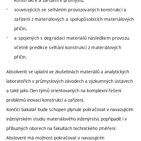
konstrukce a zařízení v průmyslu,
souvisejících se selháním provozovaných konstrukcí a
zařízení z materiálových a spolupůsobících materiálových
příčin,
a spojených s degradací materiálů následkem provozu,
včetně predikce selhání konstrukcí z materiálových
příčin.
Absolventi se uplatní ve zkušebnách materiálů a analytických
laboratořích v průmyslových závodech a výzkumných ústavech
a také jako člen týmů orientovaných na komplexní řešení
problémů inovací konstrukcí a zařízení.
Končící bakalář bude schopen plynule pokračovat v navazujícím
inženýrském studiu materiálového inženýrství, popřípadě i v
příbuzných oborech na fakultách technického změření.
Abslovent má možnost pokračovat v navazujícím