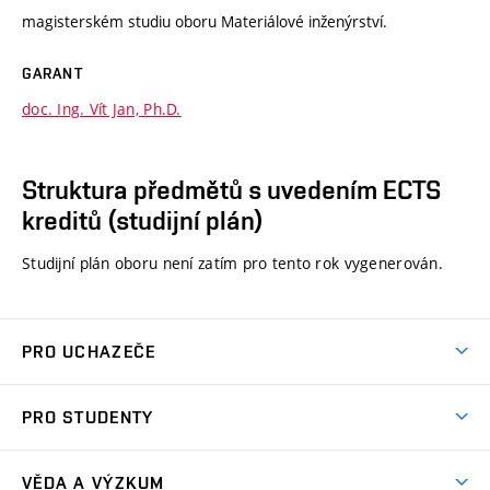
magisterském studiu oboru Materiálové inženýrství.
GARANT
doc. Ing. Vít Jan, Ph.D.
Struktura předmětů s uvedením ECTS
kreditů (studijní plán)
Studijní plán oboru není zatím pro tento rok vygenerován.
PRO UCHAZEČE
Studuj strojní inženýrství
PRO STUDENTY
Nabídka studia
Předměty
Ambasadoři studia
VĚDA A VÝZKUM