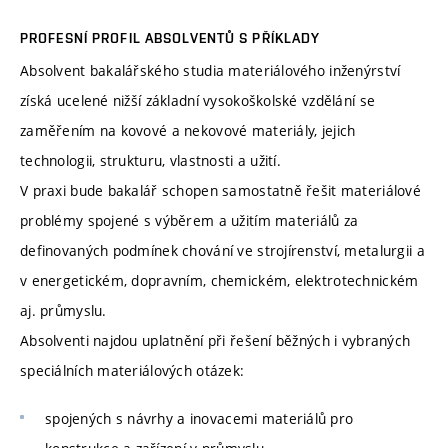
PROFESNÍ PROFIL ABSOLVENTŮ S PŘÍKLADY
Absolvent bakalářského studia materiálového inženýrství
získá ucelené nižší základní vysokoškolské vzdělání se
zaměřením na kovové a nekovové materiály, jejich
technologii, strukturu, vlastnosti a užití.
V praxi bude bakalář schopen samostatně řešit materiálové
problémy spojené s výběrem a užitím materiálů za
definovaných podmínek chování ve strojírenství, metalurgii a
v energetickém, dopravním, chemickém, elektrotechnickém
aj. průmyslu.
Absolventi najdou uplatnění při řešení běžných i vybraných
speciálních materiálových otázek:
spojených s návrhy a inovacemi materiálů pro