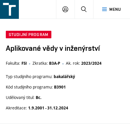
FSI
PŘIHLÁŠENÍ
HLEDAT
MENU
VUT
v
Brně
STUDIJNÍ PROGRAM
Aplikované vědy v inženýrství
Fakulta:
Zkratka:
Ak. rok:
FSI
B3A-P
2023/2024
Typ studijního programu:
bakalářský
Kód studijního programu:
B3901
Udělovaný titul:
Bc.
Akreditace:
1.9.2001 - 31.12.2024