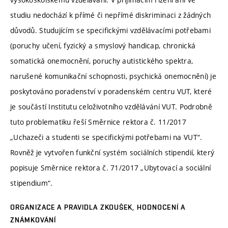
studiu nedochází k přímé či nepřímé diskriminaci z žádných
důvodů. Studujícím se specifickými vzdělávacími potřebami
(poruchy učení, fyzický a smyslový handicap, chronická
somatická onemocnění, poruchy autistického spektra,
narušené komunikační schopnosti, psychická onemocnění) je
poskytováno poradenství v poradenském centru VUT, které
je součástí Institutu celoživotního vzdělávání VUT. Podrobně
tuto problematiku řeší Směrnice rektora č. 11/2017
„Uchazeči a studenti se specifickými potřebami na VUT“.
Rovněž je vytvořen funkční systém sociálních stipendií, který
popisuje Směrnice rektora č. 71/2017 „Ubytovací a sociální
stipendium“.
ORGANIZACE A PRAVIDLA ZKOUŠEK, HODNOCENÍ A
ZNÁMKOVÁNÍ