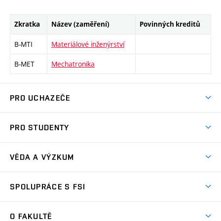
Zkratka
Název (zaměření)
Povinných kreditů
B-MTI
Materiálové inženýrství
B-MET
Mechatronika
PRO UCHAZEČE
Studuj strojní inženýrství
PRO STUDENTY
Nabídka studia
Předměty
Ambasadoři studia
VĚDA A VÝZKUM
Studijní programy
Přijímačky
Věda a výzkum na FSI
Studijní předpisy
SPOLUPRÁCE S FSI
Zápisy
Úspěchy výzkumu
Časový plán studia
Často kladené dotazy
Firemní spolupráce
Oblasti výzkumu
O FAKULTĚ
Pro prváky