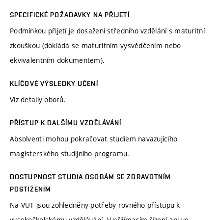
SPECIFICKÉ POŽADAVKY NA PŘIJETÍ
Podmínkou přijetí je dosažení středního vzdělání s maturitní
zkouškou (dokládá se maturitním vysvědčením nebo
ekvivalentním dokumentem).
KLÍČOVÉ VÝSLEDKY UČENÍ
Viz detaily oborů.
PŘÍSTUP K DALŠÍMU VZDĚLÁVÁNÍ
Absolventi mohou pokračovat studiem navazujícího
magisterského studijního programu.
DOSTUPNOST STUDIA OSOBÁM SE ZDRAVOTNÍM
POSTIŽENÍM
Na VUT jsou zohledněny potřeby rovného přístupu k
vysokoškolskému vzdělávání. V přijímacím řízení ani ve