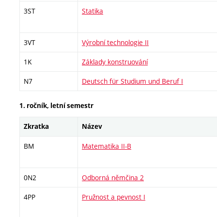
3ST
Statika
3VT
Výrobní technologie II
1K
Základy konstruování
N7
Deutsch für Studium und Beruf I
1. ročník, letní semestr
Zkratka
Název
BM
Matematika II-B
0N2
Odborná němčina 2
4PP
Pružnost a pevnost I