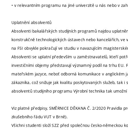
• v relevantním programu na jiné univerzitě u nás nebo v zahr
Uplatnění absolventů
Absolventi bakalářských studijních programů najdou uplatněn
konstrukčně technologických ústavech nebo kancelářích, ve v
na FSI obvykle pokračují ve studiu v navazujícím magisterské
Absolventi se uplatní především u zaměstnavatelů, kteří pot
investičními objemy představují významný podíl na trhu EU.
mateřském jazyce, neboť odborná komunikace v anglickém ja
zákazníka, což snižuje jak kvalitu poskytovaných služeb, tak 
absolventů studijního programu Výrobní technika tak umožní 
Viz platné předpisy, SMĚRNICE DĚKANA Č. 2/2020 Pravidla pro 
zkušebního řádu VUT v Brně).
Všichni studenti složí SZZ před společnou česko-německou kom