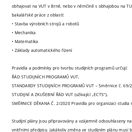
obhajovat na VUT v Brně, nebo v němčině s obhajobou na TU
bakalářské práce z oblastí:
• Stavba výrobních strojů a robotů
• Mechanika
• Matematika
• Základy automatického řízení
Pravidla a podmínky pro tvorbu studijních programů určují:
ŘÁD STUDIJNÍCH PROGRAMŮ VUT,
STANDARDY STUDIJNÍCH PROGRAMŮ VUT – Směrnice č. 69/2
STUDIJNÍ A ZKUŠEBNÍ ŘÁD VUT (užívající „ECTS“),
SMĚRNICE DĚKANA Č. 2/2020 Pravidla pro organizaci studia na
Studijní plány jsou připravovány a vzájemně odsouhlaseny na o
vnitřními předpisy. Jakákoliv změna ve studijním plánu musí