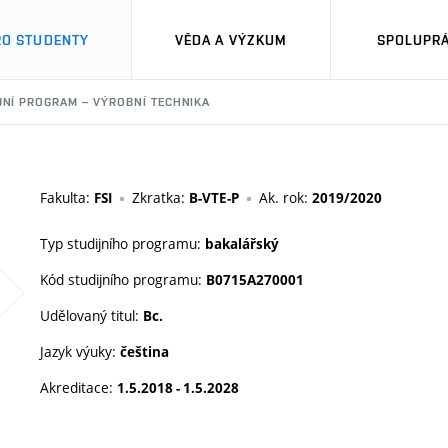
RO STUDENTY
VĚDA A VÝZKUM
SPOLUPRÁ
JNÍ PROGRAM – VÝROBNÍ TECHNIKA
Fakulta:
Zkratka:
Ak. rok:
FSI
B-VTE-P
2019/2020
Typ studijního programu:
bakalářský
Kód studijního programu:
B0715A270001
Udělovaný titul:
Bc.
Jazyk výuky:
čeština
Akreditace:
1.5.2018 - 1.5.2028