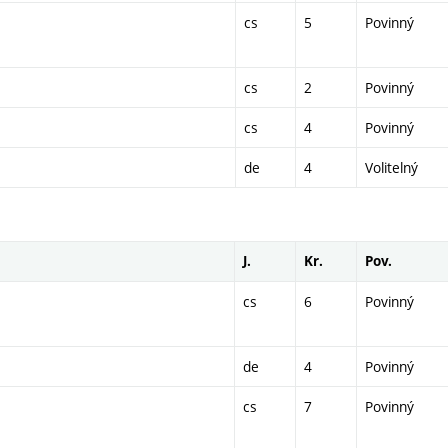
cs
5
Povinný
cs
2
Povinný
cs
4
Povinný
de
4
Volitelný
J.
Kr.
Pov.
cs
6
Povinný
de
4
Povinný
cs
7
Povinný