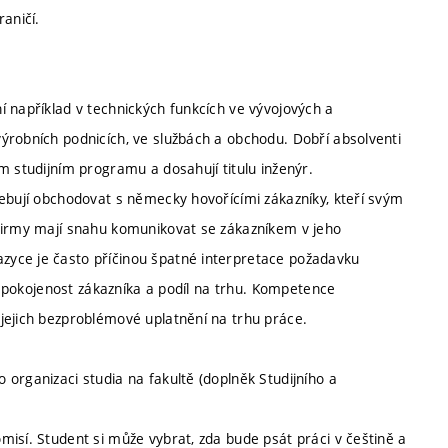
aničí.
í například v technických funkcích ve vývojových a
ýrobních podnicích, ve službách a obchodu. Dobří absolventi
m studijním programu a dosahují titulu inženýr.
řebují obchodovat s německy hovořícími zákazníky, kteří svým
 Firmy mají snahu komunikovat se zákazníkem v jeho
zyce je často příčinou špatné interpretace požadavku
i spokojenost zákazníka a podíl na trhu. Kompetence
jejich bezproblémové uplatnění na trhu práce.
organizaci studia na fakultě (doplněk Studijního a
isí. Student si může vybrat, zda bude psát práci v češtině a