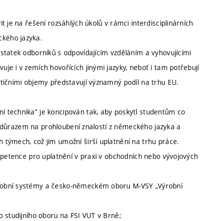
 je na řešení rozsáhlých úkolů v rámci interdisciplinárních
kého jazyka.
statek odborníků s odpovídajícím vzděláním a vyhovujícími
e i v zemích hovořících jinými jazyky, neboť i tam potřebují
tičními objemy představují významný podíl na trhu EU.
 technika” je koncipován tak, aby poskytl studentům co
 s důrazem na prohloubení znalostí z německého jazyka a
týmech, což jim umožní širší uplatnění na trhu práce.
ompetence pro uplatnění v praxi v obchodních nebo vývojových
robní systémy a česko-německém oboru M-VSY „Výrobní
o studijního oboru na FSI VUT v Brně;