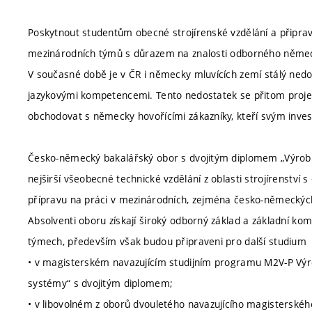
Poskytnout studentům obecné strojírenské vzdělání a připravit
mezinárodních týmů s důrazem na znalosti odborného němec
V současné době je v ČR i německy mluvících zemí stálý nedo
jazykovými kompetencemi. Tento nedostatek se přitom projevuj
obchodovat s německy hovořícími zákazníky, kteří svým inves
Česko-německý bakalářský obor s dvojitým diplomem „Výrobní
nejširší všeobecné technické vzdělání z oblasti strojírenství
přípravu na práci v mezinárodních, zejména česko-německých 
Absolventi oboru získají široký odborný základ a základní k
týmech, především však budou připraveni pro další studium
• v magisterském navazujícím studijním programu M2V-P Vý
systémy“ s dvojitým diplomem;
• v libovolném z oborů dvouletého navazujícího magisterskéh