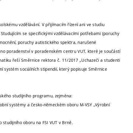
lskému vzdělávání. V přijímacím řízení ani ve studiu
 Studujícím se specifickými vzdělávacími potřebami (poruchy
mocnění, poruchy autistického spektra, narušené
no poradenství v poradenském centru VUT, které je součástí
matiku řeší Směrnice rektora č. 11/2017 „Uchazeči a studenti
í systém sociálních stipendií, který popisuje Směrnice
ského studijního programu, zejména:
robní systémy a česko-německém oboru M-VSY „Výrobní
o studijního oboru na FSI VUT v Brně.