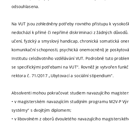
odsouhlasena.
Na VUT jsou zohledněny potřeby rovného přístupu k vysokoško
nedochází k přímé či nepřímé diskriminaci z žádných důvodů.
učení, fyzický a smyslový handicap, chronická somatická one
komunikační schopnosti, psychická onemocnění) je poskytová
Institutu celoživotního vzdělávání VUT. Podrobně tuto proble
se specifickými potřebami na VUT“. Rovněž je vytvořen funkčn
rektora č. 71/2017 „Ubytovací a sociální stipendium“.
Absolventi mohou pokračovat studiem navazujícího magister
• v magisterském navazujícím studijním programu M2V-P Vý
systémy“ s dvojitým diplomem;
• v libovolném z oborů dvouletého navazujícího magisterskéh