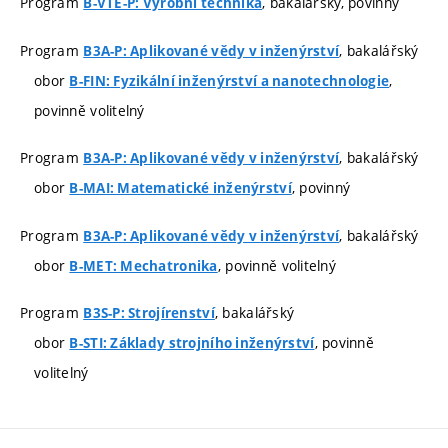
Program
, bakalářský, povinný
B-VTE-P: Výrobní technika
Program
, bakalářský
B3A-P: Aplikované vědy v inženýrství
obor
,
B-FIN: Fyzikální inženýrství a nanotechnologie
povinně volitelný
Program
, bakalářský
B3A-P: Aplikované vědy v inženýrství
obor
, povinný
B-MAI: Matematické inženýrství
Program
, bakalářský
B3A-P: Aplikované vědy v inženýrství
obor
, povinně volitelný
B-MET: Mechatronika
Program
, bakalářský
B3S-P: Strojírenství
obor
, povinně
B-STI: Základy strojního inženýrství
volitelný