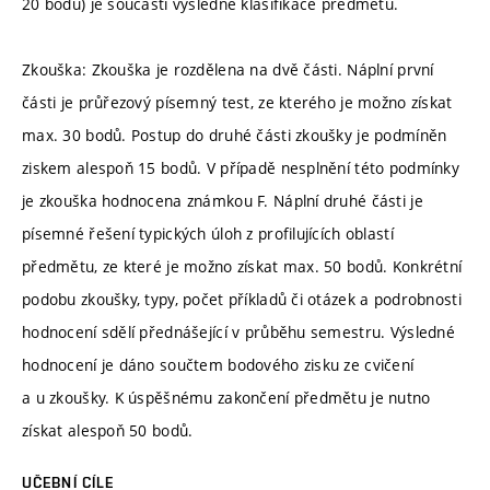
20 bodů) je součástí výsledné klasifikace předmětu.
Zkouška: Zkouška je rozdělena na dvě části. Náplní první
části je průřezový písemný test, ze kterého je možno získat
max. 30 bodů. Postup do druhé části zkoušky je podmíněn
ziskem alespoň 15 bodů. V případě nesplnění této podmínky
je zkouška hodnocena známkou F. Náplní druhé části je
písemné řešení typických úloh z profilujících oblastí
předmětu, ze které je možno získat max. 50 bodů. Konkrétní
podobu zkoušky, typy, počet příkladů či otázek a podrobnosti
hodnocení sdělí přednášející v průběhu semestru. Výsledné
hodnocení je dáno součtem bodového zisku ze cvičení
a u zkoušky. K úspěšnému zakončení předmětu je nutno
získat alespoň 50 bodů.
UČEBNÍ CÍLE