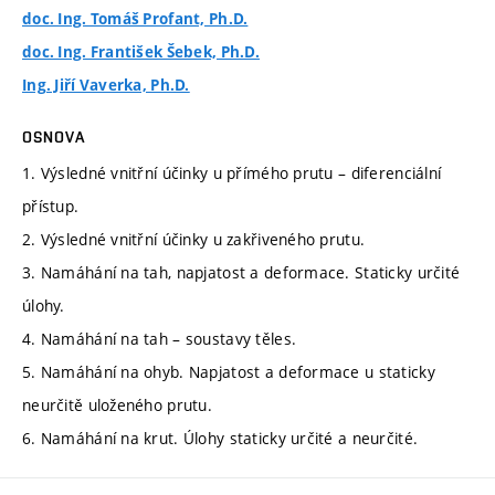
doc. Ing. Tomáš Profant, Ph.D.
doc. Ing. František Šebek, Ph.D.
Ing. Jiří Vaverka, Ph.D.
OSNOVA
1. Výsledné vnitřní účinky u přímého prutu – diferenciální
přístup.
2. Výsledné vnitřní účinky u zakřiveného prutu.
3. Namáhání na tah, napjatost a deformace. Staticky určité
úlohy.
4. Namáhání na tah – soustavy těles.
5. Namáhání na ohyb. Napjatost a deformace u staticky
neurčitě uloženého prutu.
6. Namáhání na krut. Úlohy staticky určité a neurčité.