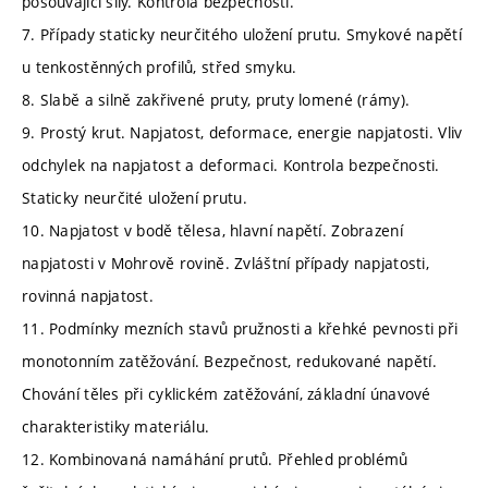
posouvající síly. Kontrola bezpečnosti.
7. Případy staticky neurčitého uložení prutu. Smykové napětí
u tenkostěnných profilů, střed smyku.
8. Slabě a silně zakřivené pruty, pruty lomené (rámy).
9. Prostý krut. Napjatost, deformace, energie napjatosti. Vliv
odchylek na napjatost a deformaci. Kontrola bezpečnosti.
Staticky neurčité uložení prutu.
10. Napjatost v bodě tělesa, hlavní napětí. Zobrazení
napjatosti v Mohrově rovině. Zvláštní případy napjatosti,
rovinná napjatost.
11. Podmínky mezních stavů pružnosti a křehké pevnosti při
monotonním zatěžování. Bezpečnost, redukované napětí.
Chování těles při cyklickém zatěžování, základní únavové
charakteristiky materiálu.
12. Kombinovaná namáhání prutů. Přehled problémů