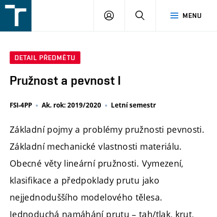
FSI
PŘIHLÁŠENÍ
HLEDAT
MENU
VUT
v
Brně
DETAIL PŘEDMĚTU
Pružnost a pevnost I
FSI-4PP
Ak. rok: 2019/2020
Letní semestr
Základní pojmy a problémy pružnosti pevnosti.
Základní mechanické vlastnosti materiálu.
Obecné věty lineární pružnosti. Vymezení,
klasifikace a předpoklady prutu jako
nejjednoduššího modelového tělesa.
Jednoduchá namáhání prutu – tah/tlak, krut,