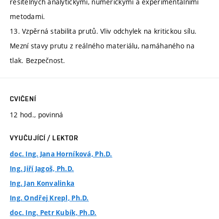
řešitelných analytickými, numerickými a experimentálními
metodami.
13. Vzpěrná stabilita prutů. Vliv odchylek na kritickou sílu.
Mezní stavy prutu z reálného materiálu, namáhaného na
tlak. Bezpečnost.
CVIČENÍ
12 hod., povinná
VYUČUJÍCÍ / LEKTOR
doc. Ing. Jana Horníková, Ph.D.
Ing. Jiří Jagoš, Ph.D.
Ing. Jan Konvalinka
Ing. Ondřej Krepl, Ph.D.
doc. Ing. Petr Kubík, Ph.D.