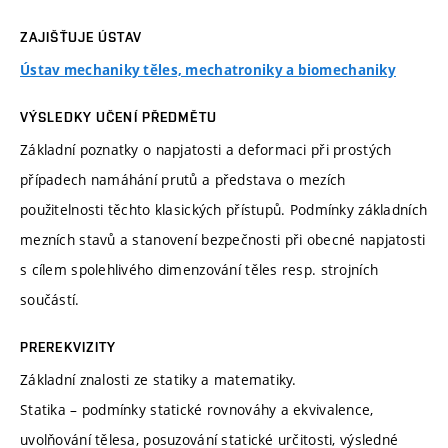
ZAJIŠŤUJE ÚSTAV
Ústav mechaniky těles, mechatroniky a biomechaniky
VÝSLEDKY UČENÍ PŘEDMĚTU
Základní poznatky o napjatosti a deformaci při prostých
případech namáhání prutů a představa o mezích
použitelnosti těchto klasických přístupů. Podmínky základních
mezních stavů a stanovení bezpečnosti při obecné napjatosti
s cílem spolehlivého dimenzování těles resp. strojních
součástí.
PREREKVIZITY
Základní znalosti ze statiky a matematiky.
Statika – podmínky statické rovnováhy a ekvivalence,
uvolňování tělesa, posuzování statické určitosti, výsledné