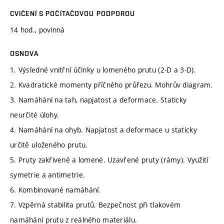
CVIČENÍ S POČÍTAČOVOU PODPOROU
14 hod., povinná
OSNOVA
1. Výsledné vnitřní účinky u lomeného prutu (2-D a 3-D).
2. Kvadratické momenty příčného průřezu. Mohrův diagram.
3. Namáhání na tah, napjatost a deformace. Staticky
neurčité úlohy.
4. Namáhání na ohyb. Napjatost a deformace u staticky
určitě uloženého prutu.
5. Pruty zakřivené a lomené. Uzavřené pruty (rámy). Využití
symetrie a antimetrie.
6. Kombinované namáhání.
7. Vzpěrná stabilita prutů. Bezpečnost při tlakovém
namáhání prutu z reálného materiálu.