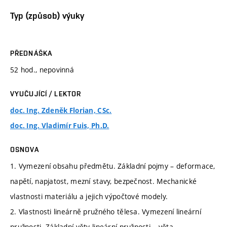
Typ (způsob) výuky
PŘEDNÁŠKA
52 hod., nepovinná
VYUČUJÍCÍ / LEKTOR
doc. Ing. Zdeněk Florian, CSc.
doc. Ing. Vladimír Fuis, Ph.D.
OSNOVA
1. Vymezení obsahu předmětu. Základní pojmy – deformace,
napětí, napjatost, mezní stavy, bezpečnost. Mechanické
vlastnosti materiálu a jejich výpočtové modely.
2. Vlastnosti lineárně pružného tělesa. Vymezení lineární
pružnosti. Základní věty lineární pružnosti – věta