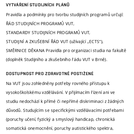
VYTVÁŘENÍ STUDIJNÍCH PLÁNŮ
Pravidla a podmínky pro tvorbu studijních programů určují:
ŘÁD STUDIJNÍCH PROGRAMŮ VUT,
STANDARDY STUDIJNÍCH PROGRAMŮ VUT,
STUDIJNÍ A ZKUŠEBNÍ ŘÁD VUT (užívající „ECTS“),
SMĚRNICE DĚKANA Pravidla pro organizaci studia na fakultě
(doplněk Studijního a zkušebního řádu VUT v Brně).
DOSTUPNOST PRO ZDRAVOTNĚ POSTIŽENÉ
Na VUT jsou zohledněny potřeby rovného přístupu k
vysokoškolskému vzdělávání. V přijímacím řízení ani ve
studiu nedochází k přímé či nepřímé diskriminaci z žádných
důvodů. Studujícím se specifickými vzdělávacími potřebami
(poruchy učení, fyzický a smyslový handicap, chronická
somatická onemocnění, poruchy autistického spektra,