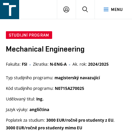
FSI
PŘIHLÁŠENÍ
HLEDAT
MENU
VUT
v
Brně
STUDIJNÍ PROGRAM
Mechanical Engineering
Fakulta:
Zkratka:
Ak. rok:
FSI
N-ENG-A
2024/2025
Typ studijního programu:
magisterský navazující
Kód studijního programu:
N0715A270025
Udělovaný titul:
Ing.
Jazyk výuky:
angličtina
Poplatek za studium:
,
3000 EUR/ročně pro studenty z EU
3000 EUR/ročně pro studenty mimo EU