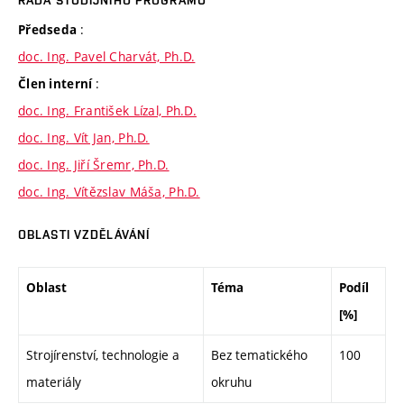
RADA STUDIJNÍHO PROGRAMU
:
Předseda
doc. Ing. Pavel Charvát, Ph.D.
:
Člen interní
doc. Ing. František Lízal, Ph.D.
doc. Ing. Vít Jan, Ph.D.
doc. Ing. Jiří Šremr, Ph.D.
doc. Ing. Vítězslav Máša, Ph.D.
OBLASTI VZDĚLÁVÁNÍ
Oblast
Téma
Podíl
[%]
Strojírenství, technologie a
Bez tematického
100
materiály
okruhu