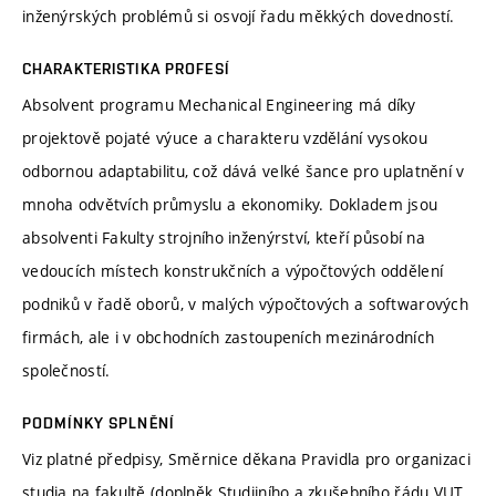
inženýrských problémů si osvojí řadu měkkých dovedností.
CHARAKTERISTIKA PROFESÍ
Absolvent programu Mechanical Engineering má díky
projektově pojaté výuce a charakteru vzdělání vysokou
odbornou adaptabilitu, což dává velké šance pro uplatnění v
mnoha odvětvích průmyslu a ekonomiky. Dokladem jsou
absolventi Fakulty strojního inženýrství, kteří působí na
vedoucích místech konstrukčních a výpočtových oddělení
podniků v řadě oborů, v malých výpočtových a softwarových
firmách, ale i v obchodních zastoupeních mezinárodních
společností.
PODMÍNKY SPLNĚNÍ
Viz platné předpisy, Směrnice děkana Pravidla pro organizaci
studia na fakultě (doplněk Studijního a zkušebního řádu VUT