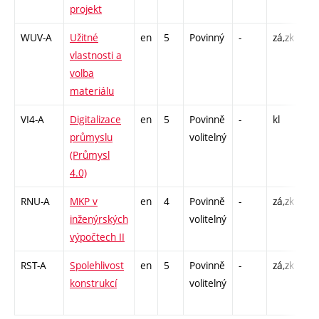
projekt
15
WUV-A
Užitné
en
5
Povinný
-
zá,zk
P -
vlastnosti a
L -
volba
materiálu
VI4-A
Digitalizace
en
5
Povinně
-
kl
P -
průmyslu
volitelný
CP
(Průmysl
26
4.0)
RNU-A
MKP v
en
4
Povinně
-
zá,zk
P -
inženýrských
volitelný
CP
výpočtech II
26
RST-A
Spolehlivost
en
5
Povinně
-
zá,zk
P -
konstrukcí
volitelný
CP
26