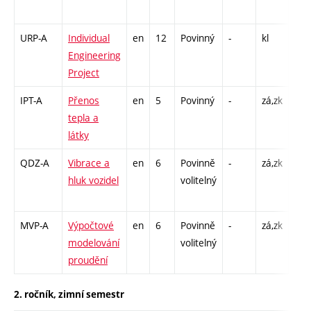
26
URP-A
Individual
en
12
Povinný
-
kl
C1 
Engineering
195
Project
IPT-A
Přenos
en
5
Povinný
-
zá,zk
P - 
tepla a
CPP
látky
26
QDZ-A
Vibrace a
en
6
Povinně
-
zá,zk
P - 
hluk vozidel
volitelný
CPP
26
MVP-A
Výpočtové
en
6
Povinně
-
zá,zk
P - 
modelování
volitelný
CPP
proudění
26
2. ročník, zimní semestr