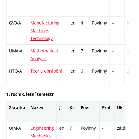
GV0-A
Manufacturing
en
4
Povinný
-
kl
Machines
Technology
UMA-A
Mathematical
en
7
Povinný
-
zá,zk
Analysis
HTO-A
Teorie obrábění
en
6
Povinný
-
zá,zk
1. ročník, letní semestr
Zkratka
Název
J.
Kr.
Pov.
Prof.
Uk.
Hod
roz
UIM-A
Engineering
en
7
Povinný
-
zá,zk
P - 
Mechanics
CPP