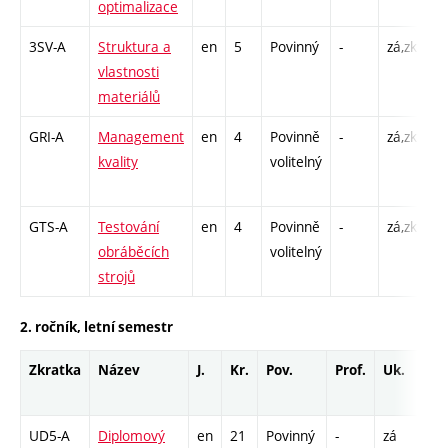
optimalizace
C1
3SV-A
Struktura a
en
5
Povinný
-
zá,zk
P 
vlastnosti
L 
materiálů
GRI-A
Management
en
4
Povinně
-
zá,zk
P 
kvality
volitelný
C1
GTS-A
Testování
en
4
Povinně
-
zá,zk
P 
obráběcích
volitelný
L 
strojů
2. ročník, letní semestr
Zkratka
Název
J.
Kr.
Pov.
Prof.
Uk.
Ho
ro
UD5-A
Diplomový
en
21
Povinný
-
zá
VD