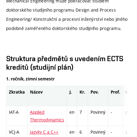
Mechanical Engineering může pokračovat studiem
doktorského studijního programu Design and Process
Engineering/ Konstrukční a procesní inženýrství nebo jiného
podobně zaměřeného doktorského studijního programu.
Struktura předmětů s uvedením ECTS
kreditů (studijní plán)
1. ročník, zimní semestr
Zkratka
Název
J.
Kr.
Pov.
Prof.
Uk.
IAT-A
Applied
en
7
Povinný
-
zá,zk
Thermodynamics
VCJ-A
Jazyky C a C++
en
6
Povinný
-
zá,zk