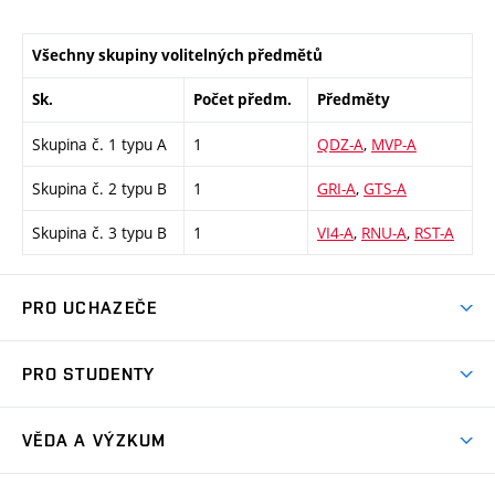
Všechny skupiny volitelných předmětů
Sk.
Počet předm.
Předměty
Skupina č. 1 typu A
1
QDZ-A
,
MVP-A
Skupina č. 2 typu B
1
GRI-A
,
GTS-A
Skupina č. 3 typu B
1
VI4-A
,
RNU-A
,
RST-A
PRO UCHAZEČE
Studuj strojní inženýrství
PRO STUDENTY
Nabídka studia
Předměty
Ambasadoři studia
VĚDA A VÝZKUM
Studijní programy
Přijímačky
Věda a výzkum na FSI