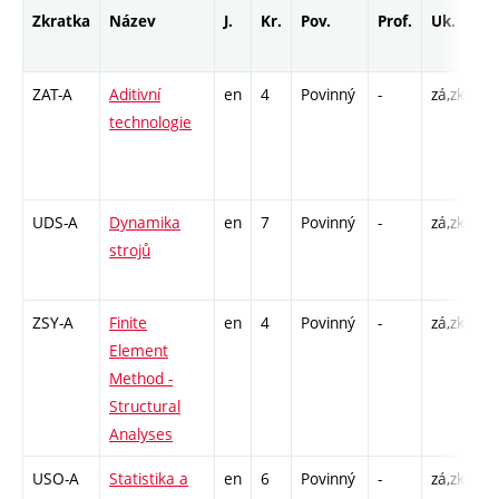
Zkratka
Název
J.
Kr.
Pov.
Prof.
Uk.
H
r
ZAT-A
Aditivní
en
4
Povinný
-
zá,zk
P 
technologie
L 
CP
1
UDS-A
Dynamika
en
7
Povinný
-
zá,zk
P 
strojů
CP
2
ZSY-A
Finite
en
4
Povinný
-
zá,zk
P 
Element
CP
Method -
3
Structural
Analyses
USO-A
Statistika a
en
6
Povinný
-
zá,zk
P 