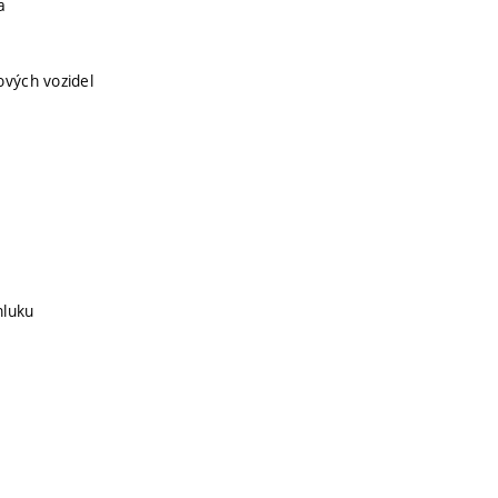
a
ových vozidel
hluku