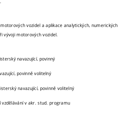
.
u motorových vozidel a aplikace analytických, numerických
i vývoji motorových vozidel.
isterský navazující, povinný
azující, povinně volitelný
isterský navazující, povinně volitelný
ní vzdělávání v akr. stud. programu