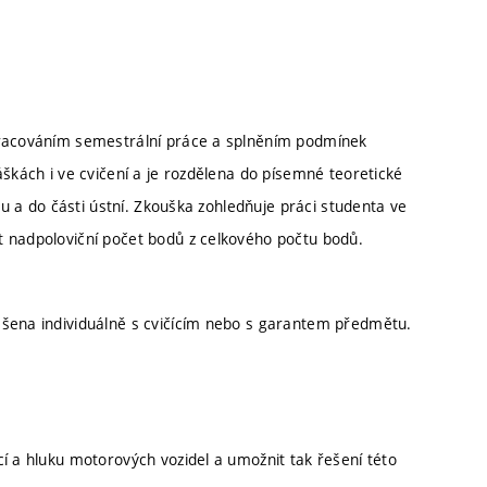
ypracováním semestrální práce a splněním podmínek
áškách i ve cvičení a je rozdělena do písemné teoretické
ku a do části ústní. Zkouška zohledňuje práci studenta ve
t nadpoloviční počet bodů z celkového počtu bodů.
ešena individuálně s cvičícím nebo s garantem předmětu.
í a hluku motorových vozidel a umožnit tak řešení této