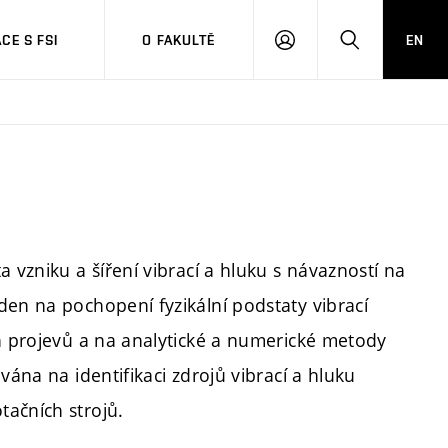
CE S FSI
O FAKULTĚ
EN
PŘIHLÁŠENÍ
HLEDAT
 vzniku a šíření vibrací a hluku s návazností na
den na pochopení fyzikální podstaty vibrací
ch projevů a na analytické a numerické metody
vána na identifikaci zdrojů vibrací a hluku
ačních strojů.