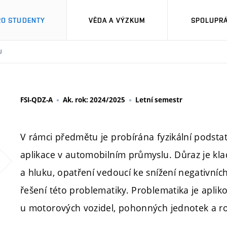
RO STUDENTY
VĚDA A VÝZKUM
SPOLUPRÁ
U
FSI-QDZ-A
Ak. rok: 2024/2025
Letní semestr
V rámci předmětu je probírána fyzikální podstata
aplikace v automobilním průmyslu. Důraz je kla
a hluku, opatření vedoucí ke snížení negativní
řešení této problematiky. Problematika je apliko
u motorových vozidel, pohonných jednotek a rot