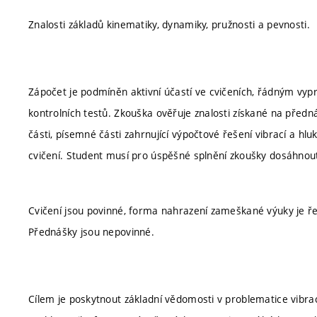
Znalosti základů kinematiky, dynamiky, pružnosti a pevnosti.
Zápočet je podmíněn aktivní účastí ve cvičeních, řádným v
kontrolních testů. Zkouška ověřuje znalosti získané na předn
části, písemné části zahrnující výpočtové řešení vibrací a hlu
cvičení. Student musí pro úspěšné splnění zkoušky dosáhnou
Cvičení jsou povinné, forma nahrazení zameškané výuky je ř
Přednášky jsou nepovinné.
Cílem je poskytnout základní vědomosti v problematice vibrac