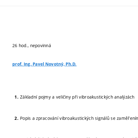
26 hod., nepovinná
prof. Ing. Pavel Novotný, Ph.D.
Základní pojmy a veličiny při vibroakustických analýzách
Popis a zpracování vibroakustických signálů se zaměřen