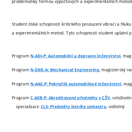
problematiky formou výpočtových a experimentálních metod
Student získá schopnosti kritického posouzení vibrací a hluk
a experimentálních metod. Tyto schopnosti student uplatní př
Program
, mag
N-ADI-P: Automobilní a dopravní inženýrství
Program
, magisterský nav
N-ENG-A: Mechanical Engineering
Program
, mag
N-AAE-P: Pokročilé automobilové inženýrství
Program
, celoživot
C-AKR-P: Akreditované předměty v CŽV
specializace
, volitelný
CLS: Předměty letního semestru