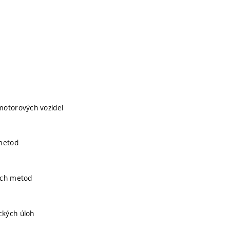
motorových vozidel
 metod
ých metod
ckých úloh