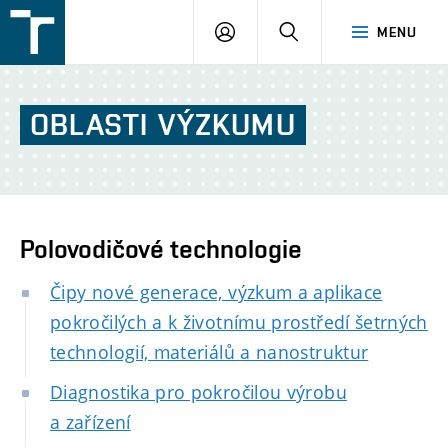
FSI
PŘIHLÁŠENÍ
HLEDAT
MENU
VUT
v
Brně
OBLASTI
VÝZKUMU
Polovodičové technologie
Čipy nové generace, výzkum a aplikace
pokročilých a k životnímu prostředí šetrných
technologií, materiálů a nanostruktur
Diagnostika pro pokročilou výrobu
a zařízení