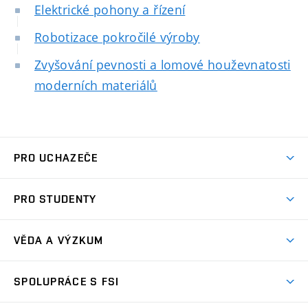
Elektrické pohony a řízení
Robotizace pokročilé výroby
Zvyšování pevnosti a lomové houževnatosti
moderních materiálů
PRO UCHAZEČE
Studuj strojní inženýrství
PRO STUDENTY
Nabídka studia
Předměty
Ambasadoři studia
VĚDA A VÝZKUM
Studijní programy
Přijímačky
Věda a výzkum na FSI
Studijní předpisy
SPOLUPRÁCE S FSI
Zápisy
Úspěchy výzkumu
Časový plán studia
Často kladené dotazy