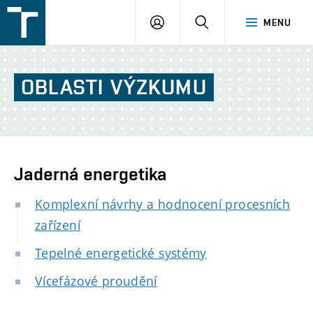
FSI
PŘIHLÁŠENÍ
HLEDAT
MENU
VUT
v
Brně
OBLASTI
VÝZKUMU
Jaderná energetika
Komplexní návrhy a hodnocení procesních
zařízení
Tepelné energetické systémy
Vícefázové proudění