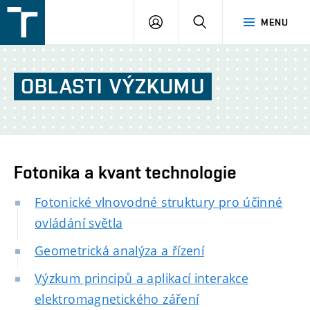
FSI
PŘIHLÁŠENÍ
HLEDAT
MENU
VUT
v
Brně
OBLASTI
VÝZKUMU
Fotonika a kvant technologie
Fotonické vlnovodné struktury pro účinné
ovládání světla
Geometrická analýza a řízení
Výzkum principů a aplikací interakce
elektromagnetického záření