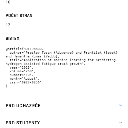
10
POČET STRAN
12
BIBTEX
@article{BUT198800,

  author="Presley Tosan {Aduwenye} and František {Šebek} 
and Hemantha Kumar {Yeddu},

  title="Application of machine learning for predicting 
hydrogen-assisted fatigue crack growth",

  year="2025",

  volume="260",

  number="10",

  month="August",

  issn="0927-0256"

}
PRO UCHAZEČE
Studuj strojní inženýrství
PRO STUDENTY
Nabídka studia