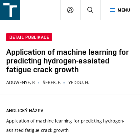
FSI
PŘIHLÁŠENÍ
HLEDAT
MENU
VUT
v
Brně
DETAIL PUBLIKACE
Application of machine learning for
predicting hydrogen-assisted
fatigue crack growth
ADUWENYE, P.
ŠEBEK, F.
YEDDU, H.
ANGLICKÝ NÁZEV
Application of machine learning for predicting hydrogen-
assisted fatigue crack growth