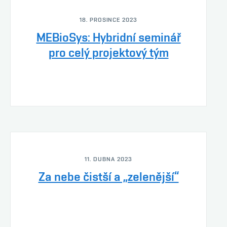
18. PROSINCE 2023
MEBioSys: Hybridní seminář
pro celý projektový tým
11. DUBNA 2023
Za nebe čistší a „zelenější“