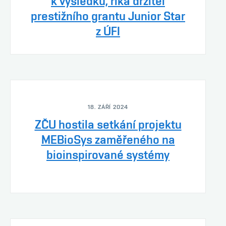
k výsledku, říká držitel
prestižního grantu Junior Star
z ÚFI
18. ZÁŘÍ 2024
ZČU hostila setkání projektu
MEBioSys zaměřeného na
bioinspirované systémy