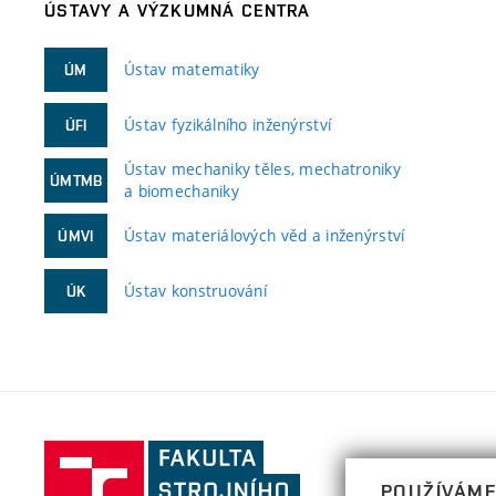
ÚSTAVY A VÝZKUMNÁ CENTRA
Ústav matematiky
ÚM
Ústav fyzikálního inženýrství
ÚFI
Ústav mechaniky těles, mechatroniky
ÚMTMB
a biomechaniky
Ústav materiálových věd a inženýrství
ÚMVI
Ústav konstruování
ÚK
Fakulta
strojního
POUŽÍVÁME