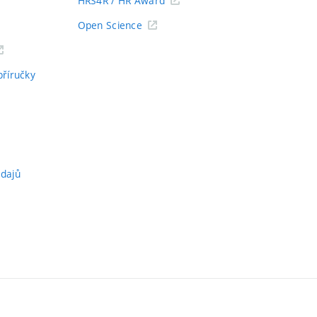
HRS4R / HR Award
Open Science
příručky
údajů