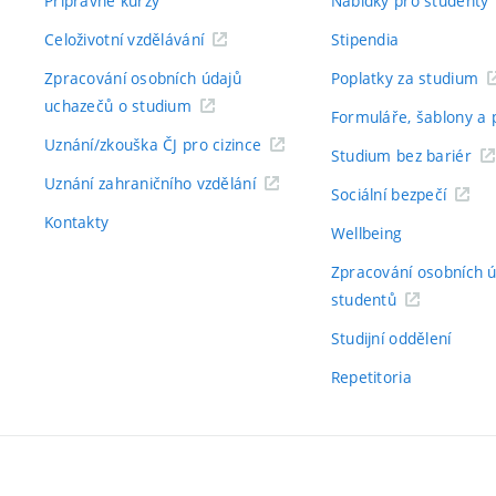
Přípravné kurzy
Nabídky pro studenty
Celoživotní vzdělávání
Stipendia
Zpracování osobních údajů
Poplatky za studium
uchazečů o studium
Formuláře, šablony a 
Uznání/zkouška ČJ pro cizince
Studium bez bariér
Uznání zahraničního vzdělání
Sociální bezpečí
Kontakty
Wellbeing
Zpracování osobních 
studentů
Studijní oddělení
Repetitoria