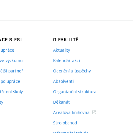
CE S FSI
O FAKULTĚ
lupráce
Aktuality
 ve výzkumu
Kalendář akcí
jší partneři
Ocenění a úspěchy
spolupráce
Absolventi
třední školy
Organizační struktura
ty
Děkanát
Areálová knihovna
Strojobchod