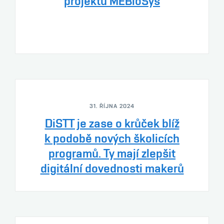
projektu MEBioSys
31. ŘÍJNA 2024
DiSTT je zase o krůček blíž
k podobě nových školicích
programů. Ty mají zlepšit
digitální dovednosti makerů