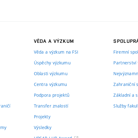
VĚDA A VÝZKUM
SPOLUPRÁ
Věda a výzkum na FSI
Firemní spo
Úspěchy výzkumu
Partnerství
Oblasti výzkumu
Nejvýznamně
Centra výzkumu
Zahraniční 
Podpora projektů
Základní a s
aničí
Transfer znalostí
Služby fakul
Projekty
týmy
Výsledky