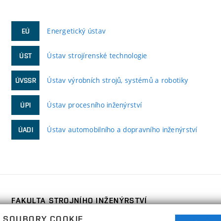
Energetický ústav
EÚ
Ústav strojírenské technologie
ÚST
Ústav výrobních strojů, systémů a robotiky
ÚVSSR
Ústav procesního inženýrství
ÚPI
Ústav automobilního a dopravního inženýrství
ÚADI
FAKULTA STROJNÍHO INŽENÝRSTVÍ
VYSOKÉ UČENÍ TECHNICKÉ V BRNĚ
 SOUBORY COOKIE