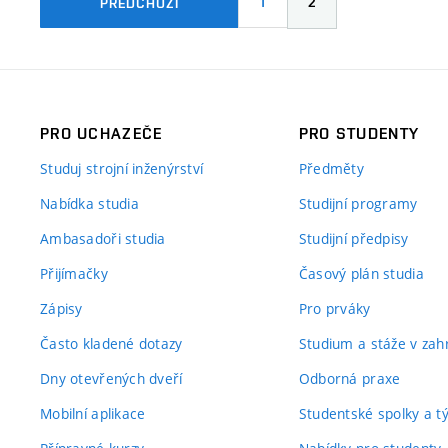
1
2
PŘEDCHOZÍ
PRO UCHAZEČE
PRO STUDENTY
Studuj strojní inženýrství
Předměty
Nabídka studia
Studijní programy
Ambasadoři studia
Studijní předpisy
Přijímačky
Časový plán studia
Zápisy
Pro prváky
Často kladené dotazy
Studium a stáže v zahr
Dny otevřených dveří
Odborná praxe
Mobilní aplikace
Studentské spolky a 