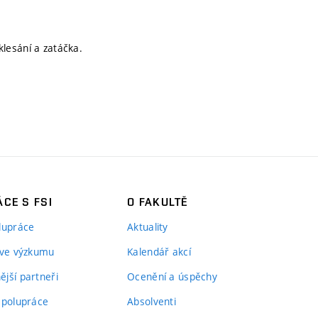
 klesání a zatáčka.
CE S FSI
O FAKULTĚ
lupráce
Aktuality
 ve výzkumu
Kalendář akcí
jší partneři
Ocenění a úspěchy
spolupráce
Absolventi