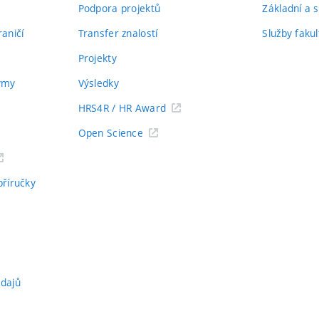
Podpora projektů
Základní a s
aničí
Transfer znalostí
Služby fakul
Projekty
týmy
Výsledky
HRS4R / HR Award
Open Science
příručky
údajů