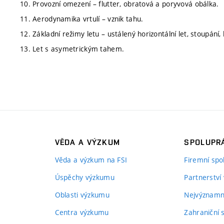
10. Provozní omezení – flutter, obratová a poryvová obálka.
11. Aerodynamika vrtulí – vznik tahu.
12. Základní režimy letu – ustálený horizontální let, stoupání,
13. Let s asymetrickým tahem.
VĚDA A VÝZKUM
SPOLUPRÁ
Věda a výzkum na FSI
Firemní spo
Úspěchy výzkumu
Partnerství
Oblasti výzkumu
Nejvýznamně
Centra výzkumu
Zahraniční 