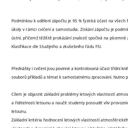
Podmínkou k udělení zápočtu je 95 % fyzická účast na všech 
úkoly v rámci cvičení a samostudia. Získání zápočtu je podm
ústní, přičemž těžiště prokázání znalostí spočívá na písemn
Klasifikace dle Studijního a zkušebního řádu FSI.
Přednášky i cvičení jsou povinné a kontrolovaná účast třídní 
souborů příkladů a témat k samostatnému zpracování. Nutno př
Cílem je objasnit základní problémy letových vlastností atmosf
a řiditelnosti letounu a naučit studenty posoudit vliv provoz
letounu.
Základní kritéria hodnocení letových vlastností atmosférického