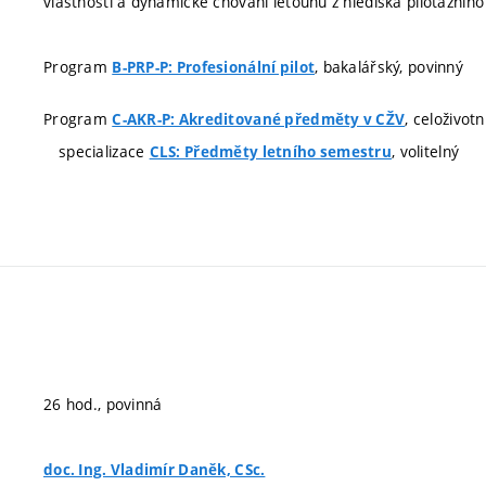
vlastnosti a dynamické chování letounu z hlediska pilotážního 
Program
, bakalářský, povinný
B-PRP-P: Profesionální pilot
Program
, celoživot
C-AKR-P: Akreditované předměty v CŽV
specializace
, volitelný
CLS: Předměty letního semestru
26 hod., povinná
doc. Ing. Vladimír Daněk, CSc.