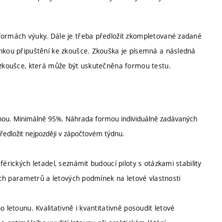
formách výuky. Dále je třeba předložit zkompletované zadané
ínkou připuštění ke zkoušce. Zkouška je písemná a následná
é zkoušce, která může být uskutečněna formou testu.
knihou. Minimálně 95%. Náhrada formou individuálně zadávaných
edložit nejpozději v zápočtovém týdnu.
érických letadel, seznámit budoucí piloty s otázkami stability
ních parametrů a letových podmínek na letové vlastnosti
 letounu. Kvalitativně i kvantitativně posoudit letové