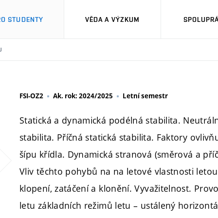
RO STUDENTY
VĚDA A VÝZKUM
SPOLUPRÁ
U
FSI-OZ2
Ak. rok: 2024/2025
Letní semestr
Statická a dynamická podélná stabilita. Neutrál
stabilita. Příčná statická stabilita. Faktory ovlivň
šípu křídla. Dynamická stranová (směrová a příčná
Vliv těchto pohybů na na letové vlastnosti leto
klopení, zatáčení a klonění. Vyvažitelnost. Pro
letu základních režimů letu – ustálený horizontál