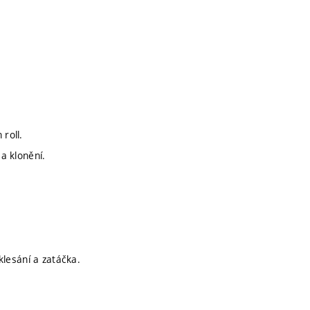
roll.
 a klonění.
 klesání a zatáčka.