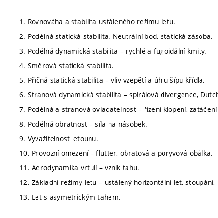
1. Rovnováha a stabilita ustáleného režimu letu.
2. Podélná statická stabilita. Neutrální bod, statická zásoba.
3. Podélná dynamická stabilita – rychlé a fugoidální kmity.
4. Směrová statická stabilita.
5. Příčná statická stabilita – vliv vzepětí a úhlu šípu křídla.
6. Stranová dynamická stabilita – spirálová divergence, Dutch 
7. Podélná a stranová ovladatelnost – řízení klopení, zatáčení
8. Podélná obratnost – síla na násobek.
9. Vyvažitelnost letounu.
10. Provozní omezení – flutter, obratová a poryvová obálka.
11. Aerodynamika vrtulí – vznik tahu.
12. Základní režimy letu – ustálený horizontální let, stoupání,
13. Let s asymetrickým tahem.