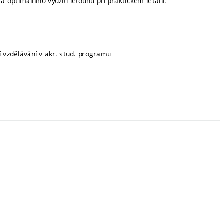
a optimálního využití letounu při praktickém létání.
ní vzdělávání v akr. stud. programu