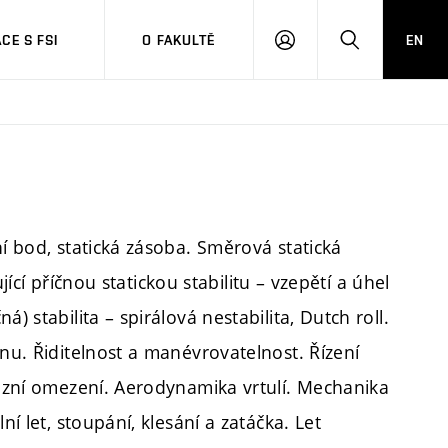
CE S FSI
O FAKULTĚ
EN
PŘIHLÁŠENÍ
HLEDAT
ní bod, statická zásoba. Směrová statická
ující příčnou statickou stabilitu – vzepětí a úhel
) stabilita – spirálová nestabilita, Dutch roll.
unu. Řiditelnost a manévrovatelnost. Řízení
vozní omezení. Aerodynamika vrtulí. Mechanika
ní let, stoupání, klesání a zatáčka. Let