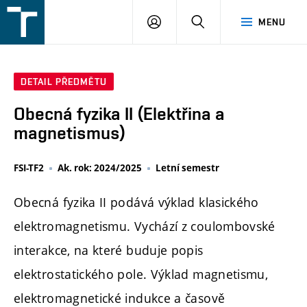
FSI
PŘIHLÁŠENÍ
HLEDAT
MENU
VUT
v
Brně
DETAIL PŘEDMĚTU
Obecná fyzika II (Elektřina a
magnetismus)
FSI-TF2
Ak. rok: 2024/2025
Letní semestr
Obecná fyzika II podává výklad klasického
elektromagnetismu. Vychází z coulombovské
interakce, na které buduje popis
elektrostatického pole. Výklad magnetismu,
elektromagnetické indukce a časově