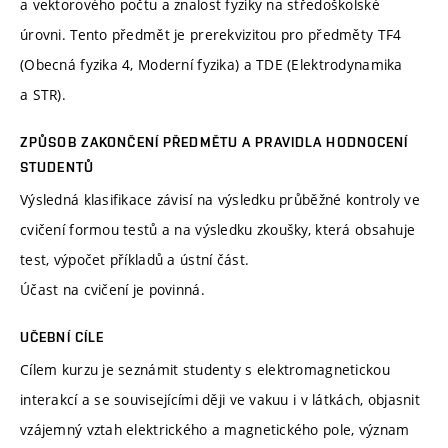
a vektorového počtu a znalost fyziky na středoškolské
úrovni. Tento předmět je prerekvizitou pro předměty TF4
(Obecná fyzika 4, Moderní fyzika) a TDE (Elektrodynamika
a STR).
ZPŮSOB ZAKONČENÍ PŘEDMĚTU A PRAVIDLA HODNOCENÍ
STUDENTŮ
Výsledná klasifikace závisí na výsledku průběžné kontroly ve
cvičení formou testů a na výsledku zkoušky, která obsahuje
test, výpočet příkladů a ústní část.
Účast na cvičení je povinná.
UČEBNÍ CÍLE
Cílem kurzu je seznámit studenty s elektromagnetickou
interakcí a se souvisejícími ději ve vakuu i v látkách, objasnit
vzájemný vztah elektrického a magnetického pole, význam