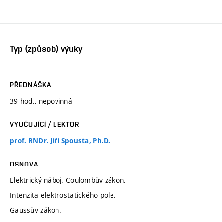
Typ (způsob) výuky
PŘEDNÁŠKA
39 hod., nepovinná
VYUČUJÍCÍ / LEKTOR
prof. RNDr. Jiří Spousta, Ph.D.
OSNOVA
Elektrický náboj. Coulombův zákon.
Intenzita elektrostatického pole.
Gaussův zákon.