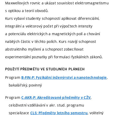
Maxwellových rovnic a ukázat souvislost elektromagnetismu
s optikou a teorií obvodů.
Kurs vybaví studenty schopností aplikovat diferenciální,
integrální a vektorový počet při výpočtech intenzity
a potenciálu elektrických a magnetických polí a chování
nabitých částic v těchto polích. Kurs rozvíjí schopnost
abstraktního myšlení a schopnost zobecňovat
experimentální poznatky při formulaci fyzikálních zákonů.
POUŽITÍ PŘEDMĚTU VE STUDIJNÍCH PLÁNECH
Program
,
B-FIN-P: Fyzikální inženýrství a nanotechnologie
bakalářský, povinný
Program
,
C-AKR-P: Akreditované předměty v CŽV
celoživotní vzdělávání v akr. stud. programu
specializace
, volitelný
CLS: Předměty letního semestru