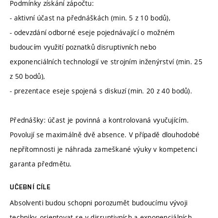
Podmínky získání zápočtu:
- aktivní účast na přednáškách (min. 5 z 10 bodů),
- odevzdání odborné eseje pojednávající o možném
budoucím využití poznatků disruptivních nebo
exponenciálních technologií ve strojním inženýrství (min. 25
z 50 bodů),
- prezentace eseje spojená s diskuzí (min. 20 z 40 bodů).
Přednášky: účast je povinná a kontrolovaná vyučujícím.
Povolují se maximálně dvě absence. V případě dlouhodobé
nepřítomnosti je náhrada zameškané výuky v kompetenci
garanta předmětu.
UČEBNÍ CÍLE
Absolventi budou schopni porozumět budoucímu vývoji
techniky, orientovat se v disruptivních a exponenciálních