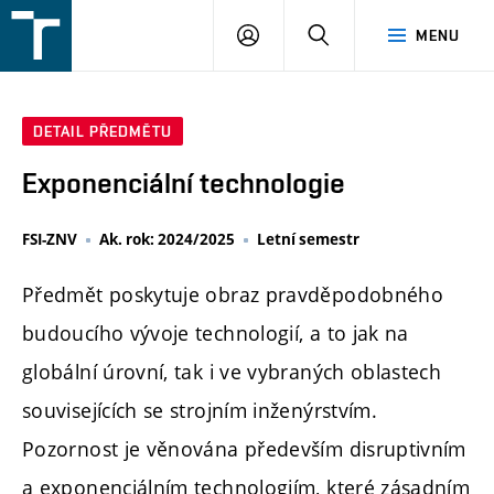
FSI
PŘIHLÁŠENÍ
HLEDAT
MENU
VUT
v
Brně
DETAIL PŘEDMĚTU
Exponenciální technologie
FSI-ZNV
Ak. rok: 2024/2025
Letní semestr
Předmět poskytuje obraz pravděpodobného
budoucího vývoje technologií, a to jak na
globální úrovní, tak i ve vybraných oblastech
souvisejících se strojním inženýrstvím.
Pozornost je věnována především disruptivním
a exponenciálním technologiím, které zásadním